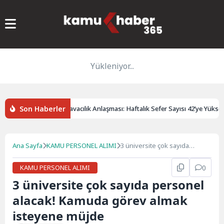
Yükleniyor...
Son Haberler
e Vietnam Arasında Havacılık Anlaşması: Haftalık Sefer Sayısı 42’ye Yükseldi
Ana Sayfa
KAMU PERSONEL ALIMI
3 üniversite çok sayıda
personel alacak! Kamuda
görev almak isteyene müjde
KAMU PERSONEL ALIMI
0
3 üniversite çok sayıda personel
alacak! Kamuda görev almak
isteyene müjde