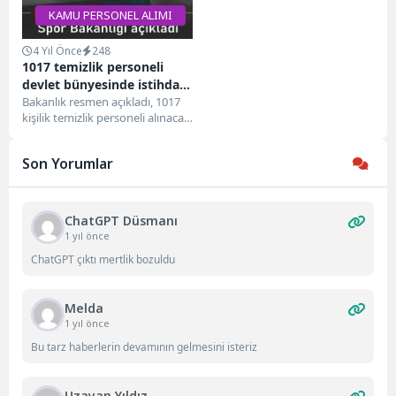
KAMU PERSONEL ALIMI
4 Yıl Önce
248
1017 temizlik personeli
devlet bünyesinde istihdam
edilecek
Bakanlık resmen açıkladı, 1017
kişilik temizlik personeli alınacak.
4857 sayılı İş Kanunu, 2 sayılı
Genel...
Son Yorumlar
ChatGPT Düsmanı
1 yıl önce
ChatGPT çıktı mertlik bozuldu
Melda
1 yıl önce
Bu tarz haberlerin devamının gelmesini isteriz
Uzayan Yıldız