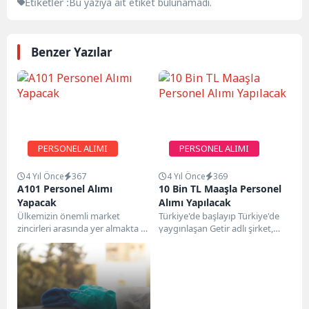
Etiketler :
Bu yazıya ait etiket bulunamadı.
Benzer Yazılar
PERSONEL ALIMI
PERSONEL ALIMI
4 Yıl Önce
367
4 Yıl Önce
369
A101 Personel Alımı
10 Bin TL Maaşla Personel
Yapacak
Alımı Yapılacak
Ülkemizin önemli market
Türkiye'de başlayıp Türkiye'de
zincirleri arasında yer almakta ve
yaygınlaşan Getir adlı şirket,
Türkiye'nin 81 ilinin tüm
artık dünyada bu işi yapmaya
ilçelerinde 10 bini...
başladı. Perakende Lojistik...