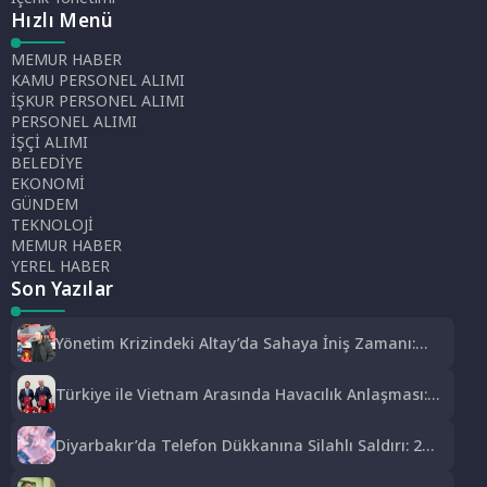
Hızlı Menü
MEMUR HABER
KAMU PERSONEL ALIMI
İŞKUR PERSONEL ALIMI
PERSONEL ALIMI
İŞÇİ ALIMI
BELEDİYE
EKONOMİ
GÜNDEM
TEKNOLOJİ
MEMUR HABER
YEREL HABER
Son Yazılar
Yönetim Krizindeki Altay’da Sahaya İniş Zamanı:
Siyah-Beyazlılar Topbaşı Yapıyor
Türkiye ile Vietnam Arasında Havacılık Anlaşması:
Haftalık Sefer Sayısı 42’ye Yükseldi
Diyarbakır’da Telefon Dükkanına Silahlı Saldırı: 2
Kişiyi Yaralayan Şüpheli Tutuklandı