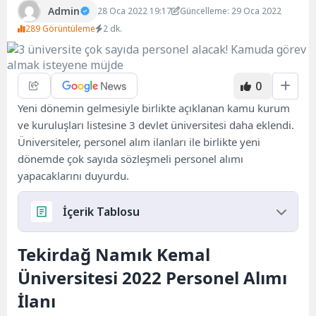
Admin
28 Oca 2022 19:17
Güncelleme: 29 Oca 2022
289 Görüntüleme
2 dk.
0
Yeni dönemin gelmesiyle birlikte açıklanan kamu kurum
ve kuruluşları listesine 3 devlet üniversitesi daha eklendi.
Üniversiteler, personel alım ilanları ile birlikte yeni
dönemde çok sayıda sözleşmeli personel alımı
yapacaklarını duyurdu.
İçerik Tablosu
Tekirdağ Namık Kemal
Tekirdağ Namık Kemal Üniversitesi 2022
Personel Alımı İlanı
Üniversitesi 2022 Personel Alımı
Mardin Artuklu Üniversitesi 2022 Personel Alımı
İlanı
İlanı