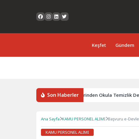
Keşfet
Gündem
Son Haberler
enetimli Serbestlik Yükümlülerinden Okula Temizlik Desteği
Ana Sayfa
KAMU PERSONEL ALIMI
Başvuru e-Devlet
KAMU PERSONEL ALIMI