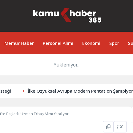
Memur Haber
Personel Alımı
Ekonomi
Spor
Sü
Yükleniyor...
İlke Özyüksel Avrupa Modern Pentatlon Şampiyonası’nda 
’te Başladı: Uzman Erbaş Alımı Yapılıyor
0