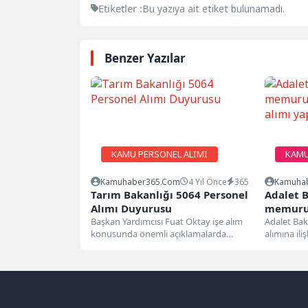
Etiketler :
Bu yazıya ait etiket bulunamadı.
Benzer Yazılar
KAMU PERSONEL ALIMI
KAMU
Kamuhaber365.com
4 Yıl Önce
365
Kamuha
Tarım Bakanlığı 5064 Personel
Adalet B
Alımı Duyurusu
memuru, 
Başkan Yardımcısı Fuat Oktay işe alım
alımı y
Adalet Baka
konusunda önemli açıklamalarda
alımına ili
bulundu. Oktay yaptığı açıklamalarda
Resmi Gaze
Tarım ve...