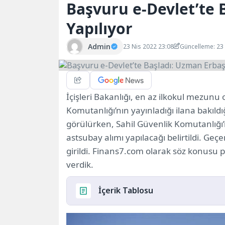
Başvuru e-Devlet’te 
Yapılıyor
Admin
23 Nis 2022 23:08
Güncelleme: 23
İçişleri Bakanlığı, en az ilkokul mezunu
Komutanlığı’nın yayınladığı ilana bakıld
görülürken, Sahil Güvenlik Komutanlığı’
astsubay alımı yapılacağı belirtildi. Geçe
girildi. Finans7.com olarak söz konusu 
verdik.
İçerik Tablosu
KPSS’SİZ VE 50 KPSS’Lİ