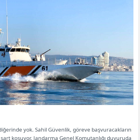
, diğerinde yok. Sahil Güvenlik, göreve başvuracakların
ı şart koşuyor. Jandarma Genel Komutanlığı duyuruda