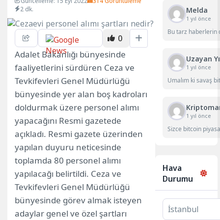
Güncelleme: 15 Eyl 2022
314 Görüntüleme
2 dk.
Melda
1 yıl önce
Bu tarz haberlerin 
0
Adalet Bakanlığı bünyesinde
Uzayan Yı
faaliyetlerini sürdüren Ceza ve
1 yıl önce
Tevkifevleri Genel Müdürlüğü
Umalım ki savaş bit
bünyesinde yer alan boş kadroları
doldurmak üzere personel alımı
Kriptoma
1 yıl önce
yapacağını Resmi gazetede
Sizce bitcoin piyasa
açıkladı. Resmi gazete üzerinden
yapılan duyuru neticesinde
toplamda 80 personel alımı
Hava
yapılacağı belirtildi. Ceza ve
Durumu
Tevkifevleri Genel Müdürlüğü
bünyesinde görev almak isteyen
adaylar genel ve özel şartları