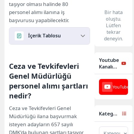
taşıyor olması halinde 80
personel alımı ilanına iş
Bir hata
oluştu.
başvurusu yapabilecektir.
Lütfen
tekrar
İçerik Tablosu
deneyin.
Ceza ve Tevkifevleri Genel
Youtube
Müdürlüğü personel alımı
Ceza ve Tevkifevleri
Kanalımız
şartları nedir?
Genel Müdürlüğü
CTE personel alımı yapılacak
personel alımı şartları
kadrolar nedir?
YouTube
23
E-Devlet üzerinden başvuru
nedir?
yapılırken sisteme yüklenmesi
Ceza ve Tevkifevleri Genel
gereken belgeler:
Kategoriler
Müdürlüğü ilana başvurmak
isteyen adayların 657 sayılı
DMK’da bulunan şartları taşıyor