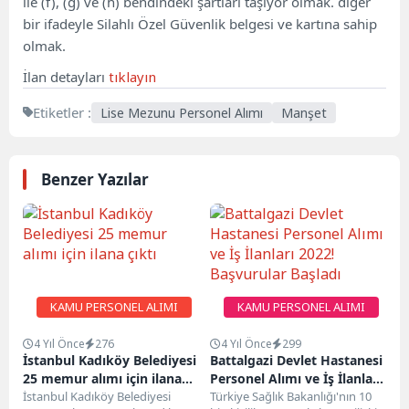
ile (f), (g) ve (h) bendindeki şartları taşıyor olmak. diğer
bir ifadeyle Silahlı Özel Güvenlik belgesi ve kartına sahip
olmak.
İlan detayları
tıklayın
Etiketler :
Lise Mezunu Personel Alımı
Manşet
Benzer Yazılar
KAMU PERSONEL ALIMI
KAMU PERSONEL ALIMI
4 Yıl Önce
276
4 Yıl Önce
299
İstanbul Kadıköy Belediyesi
Battalgazi Devlet Hastanesi
25 memur alımı için ilana
Personel Alımı ve İş İlanları
çıktı
İstanbul Kadıköy Belediyesi
2022! Başvurular Başladı
Türkiye Sağlık Bakanlığı'nın 10