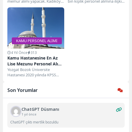
memur alımı yapacak. Kadıköy
bin kişilik personel alımına ilişkin
belediyesi tarafından açıklanan
genel duyurusu Resmi
kamu personel alım ilanı ile...
Gazete'de yayımlandı. Yeni...
KAMU PERSONEL ALIMI
4 Yıl Önce
313
Kamu Hastanesine En Az
Lise Mezunu Personel Alımı
Yapacak! Bir Çok Kadroda
Yozgat Bozok Üniversite
Hastanesi 2020 yılında KPSS
Alım
puanına göre gece ve gündüz
vardiyasında çalışacak
Son Yorumlar
sözleşmeli...
ChatGPT Düsmanı
1 yıl önce
ChatGPT çıktı mertlik bozuldu