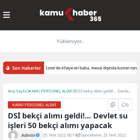
Yükleniyor...
Son Haberler
 2 tutuklama
İzmir’de itfaiye eri baba, mesai dışında kızının tenis 
Ana Sayfa
KAMU PERSONEL ALIMI
DSİ bekçi alımı geldi!… Devlet
su işleri 50 bekçi alımı yapacak
KAMU PERSONEL ALIMI
0
DSİ bekçi alımı geldi!… Devlet su
işleri 50 bekçi alımı yapacak
Admin
25 Tem 2022 00:19
Güncelleme: 25 Tem 2022