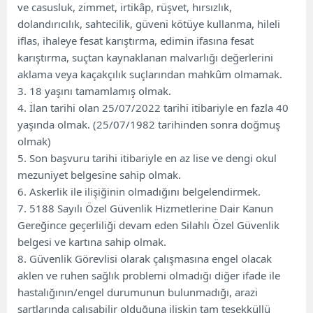
ve casusluk, zimmet, irtikâp, rüşvet, hırsızlık,
dolandırıcılık, sahtecilik, güveni kötüye kullanma, hileli
iflas, ihaleye fesat karıştırma, edimin ifasına fesat
karıştırma, suçtan kaynaklanan malvarlığı değerlerini
aklama veya kaçakçılık suçlarından mahkûm olmamak.
3. 18 yaşını tamamlamış olmak.
4. İlan tarihi olan 25/07/2022 tarihi itibariyle en fazla 40
yaşında olmak. (25/07/1982 tarihinden sonra doğmuş
olmak)
5. Son başvuru tarihi itibariyle en az lise ve dengi okul
mezuniyet belgesine sahip olmak.
6. Askerlik ile ilişiğinin olmadığını belgelendirmek.
7. 5188 Sayılı Özel Güvenlik Hizmetlerine Dair Kanun
Gereğince geçerliliği devam eden Silahlı Özel Güvenlik
belgesi ve kartına sahip olmak.
8. Güvenlik Görevlisi olarak çalışmasına engel olacak
aklen ve ruhen sağlık problemi olmadığı diğer ifade ile
hastalığının/engel durumunun bulunmadığı, arazi
şartlarında çalışabilir olduğuna ilişkin tam teşekküllü