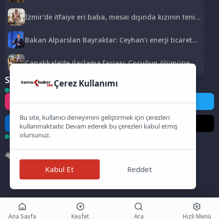
tutuklama
İzmir’de itfaiye eri baba, mesai dışında kızının tenis
antrenörlüğünü yapıyor
Bakan Alparslan Bayraktar: Ceyhan’ı enerji ticaret
merkezi yapacağız
Çanakkale’de ilaçlama faciası: Çocuğun ölümüne
ilişkin iki tutuklama
Sosyal Medya
Çerez Kullanımı
Instagram
Facebook
Twitter
Bu site, kullanıcı deneyimini geliştirmek için çerezleri
LinkedIn
YouTube
TikTok
kullanmaktadır. Devam ederek bu çerezleri kabul etmiş
olursunuz.
Kabul Et
Reddet
Ana Sayfa
Keşfet
Ara
Hızlı Menü