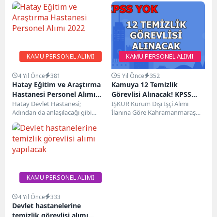
KAMU PERSONEL ALIMI
KAMU PERSONEL ALIMI
4 Yıl Önce
381
5 Yıl Önce
352
Hatay Eğitim ve Araştırma
Kamuya 12 Temizlik
Hastanesi Personel Alımı
Görevlisi Alınacak! KPSS
2022
Hatay Devlet Hastanesi;
yok!…
İŞKUR Kurum Dışı İşçi Alımı
Adından da anlaşılacağı gibi
İlanına Göre Kahramanmaraş
Hatay ilinde bulunmaktadır.
Nurhak İlçe Sosyal Yardımlaşma
Hastane hastalarının hakları
ve Dayanışma Vakfı...
doğrultusunda; Modern...
KAMU PERSONEL ALIMI
4 Yıl Önce
333
Devlet hastanelerine
temizlik görevlisi alımı