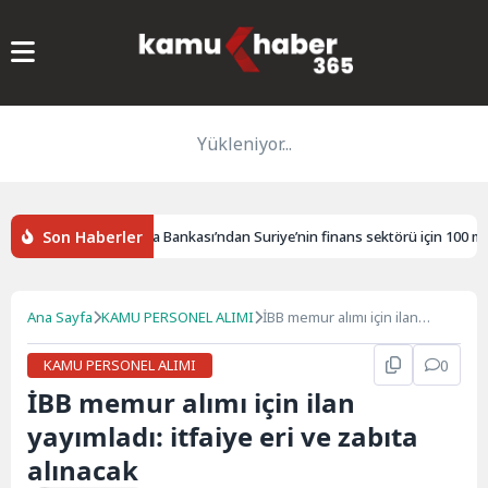
Yükleniyor...
Son Haberler
edildi
Dünya Bankası’ndan Suriye’nin finans sektörü için 100 milyo
Ana Sayfa
KAMU PERSONEL ALIMI
İBB memur alımı için ilan
yayımladı: itfaiye eri ve zabıta
alınacak
KAMU PERSONEL ALIMI
0
İBB memur alımı için ilan
yayımladı: itfaiye eri ve zabıta
alınacak