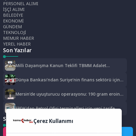
PERSONEL ALIMI
İŞÇİ ALIMI
BELEDİYE
EKONOMİ
GÜNDEM
TEKNOLOJİ
MEMUR HABER
YEREL HABER
Son Yazılar
Milli Dayanışma Kanun Teklifi TBMM Adalet
Komisyonunda kabul edildi
Dünya Bankası’ndan Suriye’nin finans sektörü için
100 milyon dolarlık hibe
Mersin’de uyuşturucu operasyonu: 190 gram eroin
ele geçirildi, 1 gözaltı
EPDK’dan Petrol Ofisi terminalleri için yeni tarife
kararı
Sosyal Medya
Çerez Kullanımı
Instagram
Facebook
Twitter