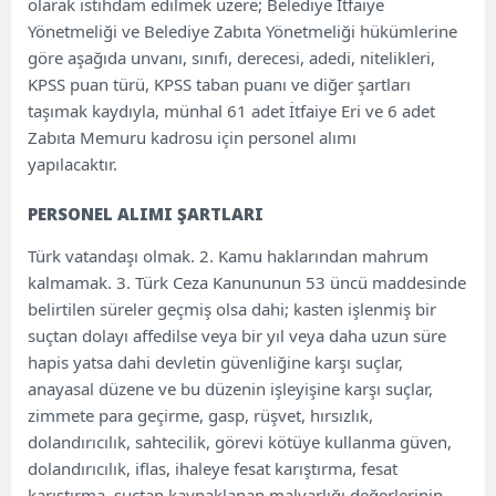
olarak istihdam edilmek üzere; Belediye İtfaiye
Yönetmeliği ve Belediye Zabıta Yönetmeliği hükümlerine
göre aşağıda unvanı, sınıfı, derecesi, adedi, nitelikleri,
KPSS puan türü, KPSS taban puanı ve diğer şartları
taşımak kaydıyla, münhal 61 adet İtfaiye Eri ve 6 adet
Zabıta Memuru kadrosu için personel alımı
yapılacaktır.
PERSONEL ALIMI ŞARTLARI
Türk vatandaşı olmak. 2. Kamu haklarından mahrum
kalmamak. 3. Türk Ceza Kanununun 53 üncü maddesinde
belirtilen süreler geçmiş olsa dahi; kasten işlenmiş bir
suçtan dolayı affedilse veya bir yıl veya daha uzun süre
hapis yatsa dahi devletin güvenliğine karşı suçlar,
anayasal düzene ve bu düzenin işleyişine karşı suçlar,
zimmete para geçirme, gasp, rüşvet, hırsızlık,
dolandırıcılık, sahtecilik, görevi kötüye kullanma güven,
dolandırıcılık, iflas, ihaleye fesat karıştırma, fesat
karıştırma, suçtan kaynaklanan malvarlığı değerlerinin