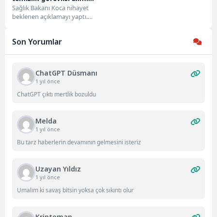
yapılacak
Sağlık Bakanı Koca nihayet
beklenen açıklamayı yaptı.
Bakan Koca, atama bekleyen
sağlık çalışanlarına müjdenin
Son Yorumlar
ardından...
ChatGPT Düsmanı
1 yıl önce
ChatGPT çıktı mertlik bozuldu
Melda
1 yıl önce
Bu tarz haberlerin devamının gelmesini isteriz
Uzayan Yıldız
1 yıl önce
Umalım ki savaş bitsin yoksa çok sıkıntı olur
Kriptoman