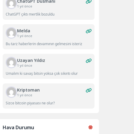
ChatGPT Düsmanı
1 yıl önce
ChatGPT çıktı mertlik bozuldu
Melda
1 yıl önce
Bu tarz haberlerin devamının gelmesini isteriz
Uzayan Yıldız
1 yıl önce
Umalım ki savaş bitsin yoksa çok sıkıntı olur
Kriptoman
1 yıl önce
Sizce bitcoin piyasası ne olur?
Hava Durumu