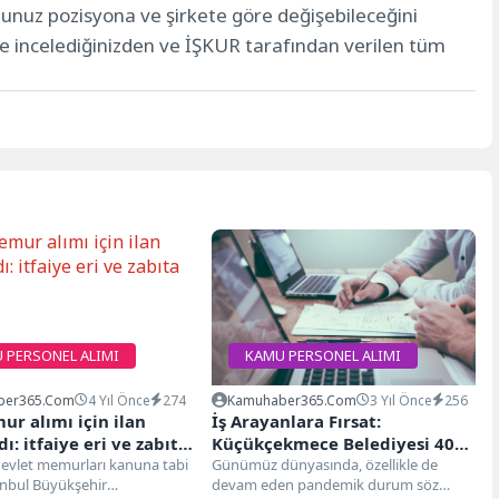
ğunuz pozisyona ve şirkete göre değişebileceğini
ce incelediğinizden ve İŞKUR tarafından verilen tüm
 PERSONEL ALIMI
KAMU PERSONEL ALIMI
ber365.com
4 Yıl Önce
274
Kamuhaber365.com
3 Yıl Önce
256
r alımı için ilan
İş Arayanlara Fırsat:
ı: itfaiye eri ve zabıta
Küçükçekmece Belediyesi 40
k
 devlet memurları kanuna tabi
Personel Alımı
Günümüz dünyasında, özellikle de
anbul Büyükşehir
devam eden pandemik durum söz