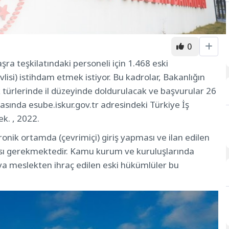
0
şra teşkilatındaki personeli için 1.468 eski
lisi) istihdam etmek istiyor. Bu kadrolar, Bakanlığın
 türlerinde il düzeyinde doldurulacak ve başvurular 26
arasında esube.iskur.gov.tr ​​adresindeki Türkiye İş
k. , 2022.
onik ortamda (çevrimiçi) giriş yapması ve ilan edilen
sı gerekmektedir. Kamu kurum ve kuruluşlarında
 veya meslekten ihraç edilen eski hükümlüler bu