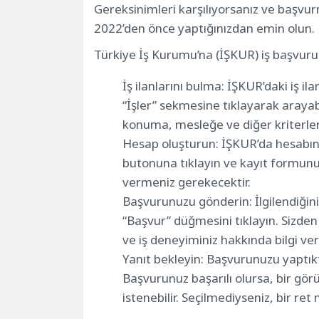
Gereksinimleri karşılıyorsanız ve başvurm
2022’den önce yaptığınızdan emin olun.
Türkiye İş Kurumu’na (İŞKUR) iş başvurus
İş ilanlarını bulma: İŞKUR’daki iş ila
“İşler” sekmesine tıklayarak arayab
konuma, mesleğe ve diğer kriterlere 
Hesap oluşturun: İŞKUR’da hesabını
butonuna tıklayın ve kayıt formunu dol
vermeniz gerekecektir.
Başvurunuzu gönderin: İlgilendiğini
“Başvur” düğmesini tıklayın. Sizden
ve iş deneyiminiz hakkında bilgi ve
Yanıt bekleyin: Başvurunuzu yaptık
Başvurunuz başarılı olursa, bir gör
istenebilir. Seçilmediyseniz, bir ret