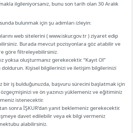
akla ilgileniyorsanız, bunu son tarih olan 30 Aralık
unda bulunmak için şu adımları izleyin:
nlarını web sitelerini (
www.iskur.gov.tr
​​) ziyaret edip
ilirsiniz. Burada mevcut pozisyonlara göz atabilir ve
göre filtreleyebilirsiniz.
z yoksa oluşturmanız gerekecektir. “Kayıt Ol”
durun. Kişisel bilgilerinizi ve iletişim bilgilerinizi
z bir iş bulduğunuzda, başvuru sürecini başlatmak için
 özgeçmişinizi ve ön yazınızı yüklemeniz ve eğitiminiz
rmeniz istenecektir.
tan sonra İŞKUR’dan yanıt beklemeniz gerekecektir.
üşmeye davet edilebilir veya ek bilgi vermeniz
 mektubu alabilirsiniz.