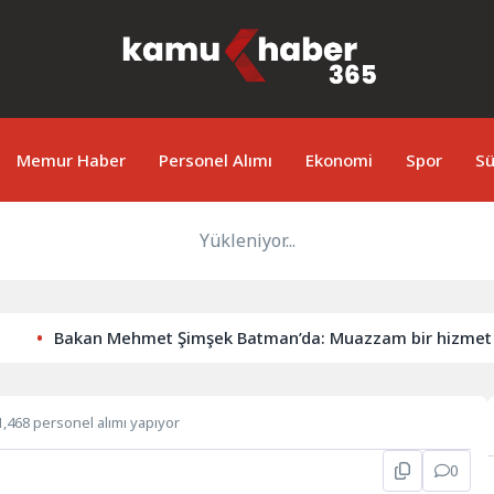
Memur Haber
Personel Alımı
Ekonomi
Spor
Sü
Yükleniyor...
Bakan Mehmet Şimşek Batman’da: Muazzam bir hizmet fırtınas
1,468 personel alımı yapıyor
0