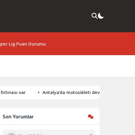
per Lig Puan Durumu
ı var
Antalya’da motosikleti devrilen genç hayatını kay
Son Yorumlar