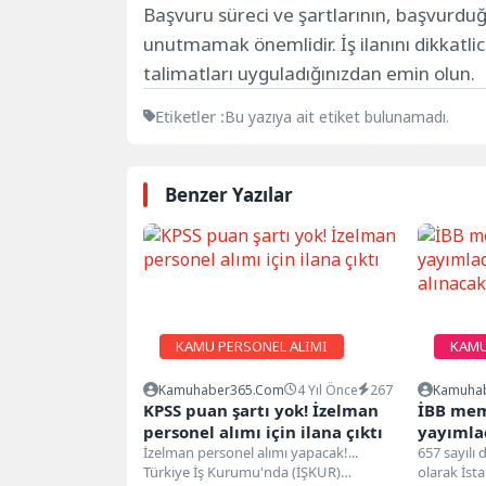
Başvuru süreci ve şartlarının, başvurdu
unutmamak önemlidir. İş ilanını dikkatli
talimatları uyguladığınızdan emin olun.
Etiketler :
Bu yazıya ait etiket bulunamadı.
Benzer Yazılar
KAMU PERSONEL ALIMI
KAMU
Kamuhaber365.com
4 Yıl Önce
267
Kamuha
KPSS puan şartı yok! İzelman
İBB memu
personel alımı için ilana çıktı
yayımlad
İzelman personel alımı yapacak!...
alınaca
657 sayılı
Türkiye İş Kurumu'nda (İŞKUR)
olarak İst