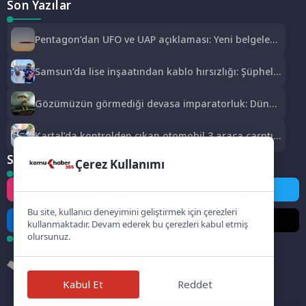
Son Yazılar
Pentagon’dan UFO ve UAP açıklaması: Yeni belgeler
kamuoyuyla paylaşıldı
Samsun’da lise inşaatından kablo hırsızlığı: Şüpheli
yakalandı
Gözümüzün görmediği devasa imparatorluk: Dünya
gerçekten mantarların mı?
Kartal’da kontrolden çıkan otomobil 3 araca çarptı:
2 yaralı
Sosyal Medya
Çerez Kullanımı
Instagram
Facebook
Twitter
Bu site, kullanıcı deneyimini geliştirmek için çerezleri
LinkedIn
YouTube
TikTok
kullanmaktadır. Devam ederek bu çerezleri kabul etmiş
olursunuz.
Kabul Et
Reddet