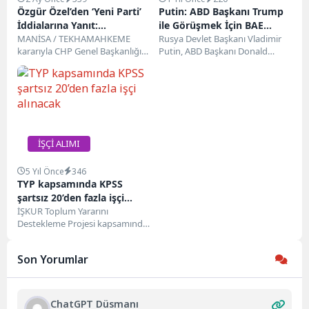
Özgür Özel’den ‘Yeni Parti’
Putin: ABD Başkanı Trump
İddialarına Yanıt:
ile Görüşmek İçin BAE
Atatürk’ün Partisine Sahip
MANİSA / TEKHAMAHKEME
Uygun Bir Yer
Rusya Devlet Başkanı Vladimir
kararıyla CHP Genel Başkanlığı
Putin, ABD Başkanı Donald
Çıkacağız
görevinden uzaklaştırılan Özgür
Trump ile yapmayı planladığı
Özel, Kurban Bayramı namazını
görüşme için en...
memleketi...
İŞÇİ ALIMI
5 Yıl Önce
346
TYP kapsamında KPSS
şartsız 20’den fazla işçi
alınacak
İŞKUR Toplum Yararını
Destekleme Projesi kapsamında.
30 Isparta Büyükşehir Belediyesi
Çevre Temizlik Personeli Alımı
Son Yorumlar
Açıklandı....
ChatGPT Düsmanı