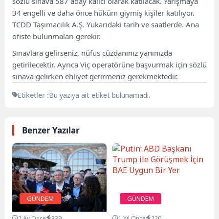
sözlü sınava 587 aday kalıcı olarak katılacak. Yarışmaya
34 engelli ve daha önce hüküm giymiş kişiler katılıyor.
TCDD Taşımacılık A.Ş. Yukarıdaki tarih ve saatlerde. Ana
ofiste bulunmaları gerekir.
Sınavlara gelirseniz, nüfus cüzdanınız yanınızda
getirilecektir. Ayrıca Viç operatörüne başvurmak için sözlü
sınava gelirken ehliyet getirmeniz gerekmektedir.
Etiketler :
Bu yazıya ait etiket bulunamadı.
Benzer Yazılar
GÜNDEM
GÜNDEM
2 Ay Önce
339
1 Yıl Önce
220