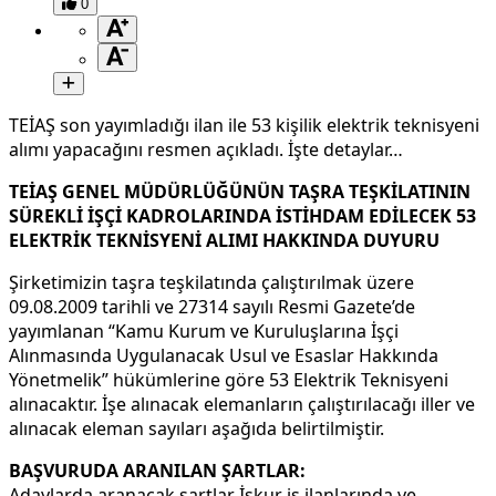
0
TEİAŞ son yayımladığı ilan ile 53 kişilik elektrik teknisyeni
alımı yapacağını resmen açıkladı. İşte detaylar…
TEİAŞ GENEL MÜDÜRLÜĞÜNÜN TAŞRA TEŞKİLATININ
SÜREKLİ İŞÇİ KADROLARINDA İSTİHDAM EDİLECEK 53
ELEKTRİK TEKNİSYENİ ALIMI HAKKINDA DUYURU
Şirketimizin taşra teşkilatında çalıştırılmak üzere
09.08.2009 tarihli ve 27314 sayılı Resmi Gazete’de
yayımlanan “Kamu Kurum ve Kuruluşlarına İşçi
Alınmasında Uygulanacak Usul ve Esaslar Hakkında
Yönetmelik” hükümlerine göre 53 Elektrik Teknisyeni
alınacaktır. İşe alınacak elemanların çalıştırılacağı iller ve
alınacak eleman sayıları aşağıda belirtilmiştir.
BAŞVURUDA ARANILAN ŞARTLAR:
Adaylarda aranacak şartlar İşkur iş ilanlarında ve