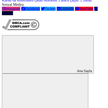
Kartal’da kontrolden çıkan otomobil 3 araca çarptı: 2 yaralı
Sosyal Medya
Instagram
Facebook
Twitter
LinkedIn
YouTube
TikTok
Ana Sayfa