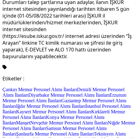
Durumları talep şartlarına uyan adaylar, ilanın İŞKUR
internet sitesinden yayınlandığı tarihten itibaren 5 gün
içinde (01-05/08/2022 tarihleri arası) İŞKUR il
müdürlüklerinden/hizmet merkezlerinden, İŞKUR
internet sitesinden
(https://esube.iskur.gov.tr/ internet adresi üzerinden “İş
Arayan” linkine TC kimlik numarası ve şifresi ile giriş
yaparak), E-DEVLET ve ALO 170 hattı üzerinden
başvurularını yapabilecektir.
Etiketler :
Çankırı Memur Personel Alımı İlanları
Denizli Memur Personel
Alımı İlanları
Diyarbakır Memur Personel Alımı İlanları
Erzurum
Memur Personel Alımı İlanları
Gaziantep Memur Personel Alımı
İlanları
Iğdır Memur Personel Alımı İlanları
İstanbul Personel Alımı
İlanları
Kayseri Memur Personel Alımı İlanları
Kırklareli Memur
Personel Alımı İlanları
Konya Memur Personel Alımı
İlanları
Manşet
Nevşehir Memur Personel Alımı İlanları
Niğde Memur
Personel Alımı İlanları
Samsun Memur Personel Alımı
İlanları
Şanlıurfa Memur Personel Alımı İlanları
Teknisyen Alımı