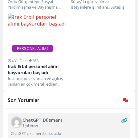
Ordu Gürgentepe Sosyal
Departman memuru,
Sütaş’da görev almak
Yardımlaşma ve Dayanışma
isteyenlere iş imkanı.. Sütaş iş
marka sorumlusu…
Vakfı SYDV, Türkiye İş Kurumu (
başvurusu, iş ilanları ve personel
İŞKUR ) kurum...
alımı hakkındaki...
PERSONEL ALIMI
4 Yıl Önce
288
Irak Erbil personel alımı
başvuruları başladı
Irak açık pozisyonları ve açık iş
ilanları en çok merak edilen
ülkeler arasında yer alıyor....
Son Yorumlar
ChatGPT Düsmanı
1 yıl önce
ChatGPT çıktı mertlik bozuldu