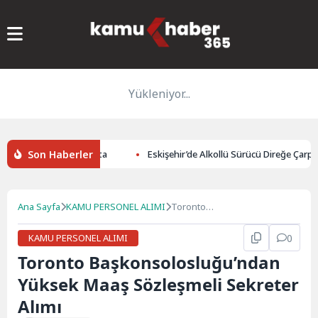
Yükleniyor...
Son Haberler
i Okay Memiş, Kars’ta
Eskişehir’de Alkollü Sürücü Direğe Çarptı: 1 Y
Ana Sayfa
KAMU PERSONEL ALIMI
Toronto
Başkonsolosluğu’ndan
Yüksek Maaş Sözleşmeli
KAMU PERSONEL ALIMI
0
Sekreter Alımı
Toronto Başkonsolosluğu’ndan
Yüksek Maaş Sözleşmeli Sekreter
Alımı