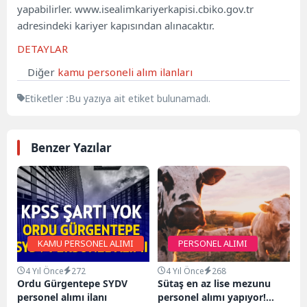
yapabilirler. www.isealimkariyerkapisi.cbiko.gov.tr ​​
adresindeki kariyer kapısından alınacaktır.
DETAYLAR
Diğer
kamu personeli alım ilanları
Etiketler :
Bu yazıya ait etiket bulunamadı.
Benzer Yazılar
KAMU PERSONEL ALIMI
PERSONEL ALIMI
4 Yıl Önce
272
4 Yıl Önce
268
Ordu Gürgentepe SYDV
Sütaş en az lise mezunu
personel alımı ilanı
personel alımı yapıyor!