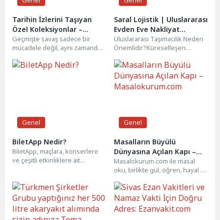
Genel
Genel
Tarihin İzlerini Taşıyan
Saral Lojistik | Uluslararası
Özel Koleksiyonlar –
Evden Eve Nakliyat
Ahmegon
Geçmişte savaş sadece bir
Hizmetleri
Uluslararası Taşımacılık Neden
mücadele değil, aynı zamanda
Önemlidir?Küreselleşen
bir sanat ve ustalık
dünyada insanların yaşam
göstergesiydi. Bugün o...
alanlarını değiştirme ihtiyacı
giderek artıyor. İş fırsatları,
eğitim,...
Genel
Genel
BiletApp Nedir?
Masalların Büyülü
BiletApp, maçlara, konserlere
Dünyasına Açılan Kapı –
ve çeşitli etkinliklere ait
Masalokurum.com
Masalokurum.com ile masal
kullanılmayan biletlerin güvenle
oku, birlikte gül, öğren, hayal et!
alınıp satılabildiği dijital bir
Web sitemiz çocukların hayal
pazar...
gücünü besleyen,...