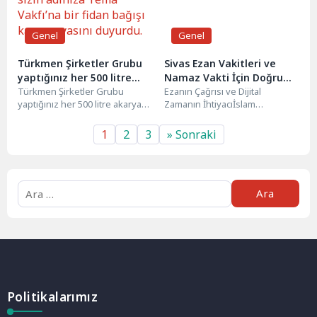
Genel
Genel
Türkmen Şirketler Grubu
Sivas Ezan Vakitleri ve
yaptığınız her 500 litre
Namaz Vakti İçin Doğru
akaryakıt alımında sizin
Türkmen Şirketler Grubu
Adres: Ezanvakit.com
Ezanın Çağrısı ve Dijital
yaptığınız her 500 litre akaryakıt
Zamanın İhtiyacıİslam
adınıza Tema Vakfı’na bir
alımında sizin adınıza Tema
dünyasının en kadim çağrısı
fidan bağışı kampanyasını
Vakfı’na bir fidan...
olan ezan, yüzyıllardır
1
2
3
» Sonraki
duyurdu.
Müslümanların yaşamında...
Politikalarımız