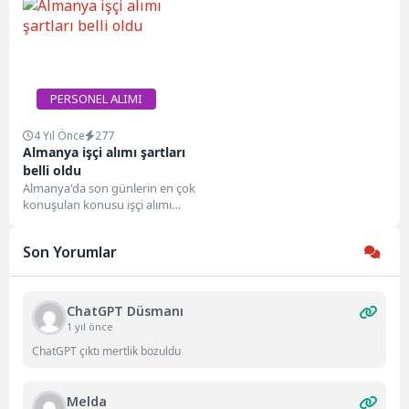
Sağlık Enstitüleri Başkanlığı'na...
bilgileri inceleyerek tüm
Turkcell...
PERSONEL ALIMI
4 Yıl Önce
277
Almanya işçi alımı şartları
belli oldu
Almanya'da son günlerin en çok
konuşulan konusu işçi alımı
oldu. Almanya'da
havalimanlarında çalışmak üzere
Son Yorumlar
7200...
ChatGPT Düsmanı
1 yıl önce
ChatGPT çıktı mertlik bozuldu
Melda