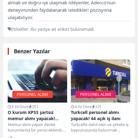
almak ve doğru işe ulaşmak isteyenler, Adecco’nun
deneyiminden faydalanarak istedikleri pozisyona
ulaşabiliyor.
Etiketler :
Bu yazıya ait etiket bulunamadı.
Benzer Yazılar
PERSONEL ALIMI
PERSONEL ALIMI
3 Yıl Önce
351
4 Yıl Önce
371
O kurum KPSS şartsız
Turkcell personel alımı
memur alımı yapacak!
yapacak! 44 açık iş ilanı
Memur olmak isteyenlere
Memur alımı yapan devlet
Turkcell'e dahil olan ve şirkete iş
kurumlarına bir yenisi eklendi.
başvurusunda bulunmak
başvuru şartları duyuruldu!
Sağlık Bakanlığı'na bağlı Türkiye
isteyenler aşağıdaki gerekli