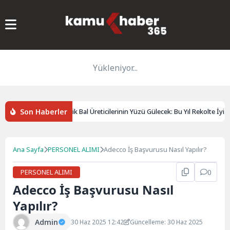
Yükleniyor...
Son Haberler
Pervari’de Organik Bal Üreticilerinin Yüzü Gülecek: Bu Yıl Rekolte İyi Se
Ana Sayfa
PERSONEL ALIMI
Adecco İş Başvurusu Nasıl Yapılır?
PERSONEL ALIMI
0
Adecco İş Başvurusu Nasıl
Yapılır?
Admin
30 Haz 2025 12:42
Güncelleme: 30 Haz 2025