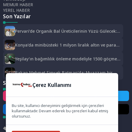
MEMUR HABER
YEREL HABER
Son Yazılar
Pervari’de Organik Bal Üreticilerinin Yüzü Gülecek:
Bu Yıl Rekolte İyi Seviyede Bekleniyor
Konya’da minibüsteki 1 milyon liralık altın ve parayı
çalan 5 şüpheli 3 ilde yakalandı
Yeşilay’ın bağımlılık önleme modeliyle 1500 göçmen
genç güvenli geleceğe hazırlandı
Bakan Mehmet Şimşek Batman’da: Muazzam bir
hizmet fırtınası var
Sosyal Medya
Çerez Kullanımı
Instagram
Facebook
Twitter
Bu site, kullanıcı deneyimini geliştirmek için çerezleri
LinkedIn
YouTube
TikTok
kullanmaktadır. Devam ederek bu çerezleri kabul etmiş
olursunuz.