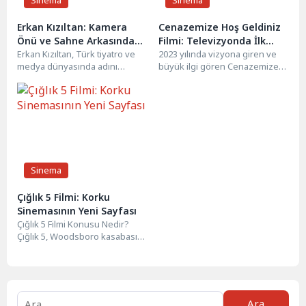
Sinema
Sinema
Erkan Kızıltan: Kamera
Cenazemize Hoş Geldiniz
Önü ve Sahne Arkasında
Filmi: Televizyonda İlk
Bir Usta
Erkan Kızıltan, Türk tiyatro ve
Gösterimi Kaçırmayın
2023 yılında vizyona giren ve
medya dünyasında adını
büyük ilgi gören Cenazemize
duyurmuş, 25 Eylül 1961
Hoş Geldiniz filmi, televizyon
doğumlu bir sanatçıdır....
ekranlarında ilk...
Sinema
Çığlık 5 Filmi: Korku
Sinemasının Yeni Sayfası
Çığlık 5 Filmi Konusu Nedir?
Çığlık 5, Woodsboro kasabasına
geri dönen bir kadının,
kasabaya yeniden...