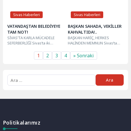
Sivas Haberleri
Sivas Haberleri
VATANDAŞTAN BELEDİYEYE
BAŞKAN SAHADA, VEKİLLER
TAM NOT!
KAHVALTIDA!..
SİVAS’TA KARLA MÜCADELE
BAŞKAN HARİÇ, HERKES
SEFERBERLİĞİ Sivas’ta iki
HALİNDEN MEMNUN Sivas’ta
gündür aralıksız devam eden
etkili olan yoğun kar yağışıyla
yoğun kar yağışına rağmen,
birlikte Belediye Başkanı Adem
1
2
3
4
» Sonraki
Sivas...
Uzun...
Politikalarımız