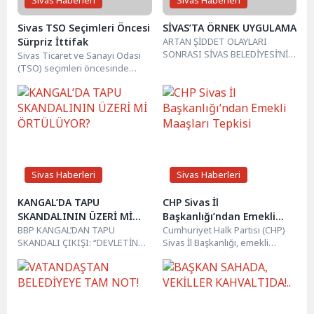
Sivas Haberleri
Sivas Haberleri
Sivas TSO Seçimleri Öncesi
SİVAS’TA ÖRNEK UYGULAMA
Sürpriz İttifak
ARTAN ŞİDDET OLAYLARI
SONRASI SİVAS BELEDİYESİ’NİN
Sivas Ticaret ve Sanayi Odası
OKUL GÜVENLİĞİ UYGULAMASI
(TSO) seçimleri öncesinde
ÖRNEK OLDU Sivas
dengeleri değiştiren önemli bir
Belediyesi’nin eğitim
gelişme yaşandı. Daha...
kurumlarında...
Sivas Haberleri
Sivas Haberleri
KANGAL’DA TAPU
CHP Sivas İl
SKANDALININ ÜZERİ Mİ
Başkanlığı’ndan Emekli
ÖRTÜLÜYOR?
BBP KANGAL’DAN TAPU
Maaşları Tepkisi
Cumhuriyet Halk Partisi (CHP)
SKANDALI ÇIKIŞI: “DEVLETİN
Sivas İl Başkanlığı, emekli
BİR KARIŞ TOPRAĞI SAHİPSİZ
maaşlarına yapılan zam
DEĞİLDİR”Kangal Tapu
oranlarına ilişkin yazılı bir...
Müdürlüğü’nde görevli bir...