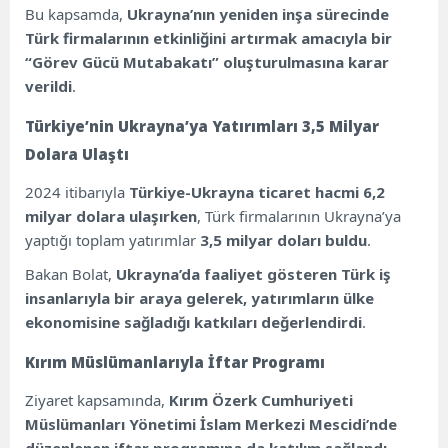
Bu kapsamda,
Ukrayna’nın yeniden inşa sürecinde
Türk firmalarının etkinliğini artırmak amacıyla bir
“Görev Gücü Mutabakatı” oluşturulmasına karar
verildi
.
Türkiye’nin Ukrayna’ya Yatırımları 3,5 Milyar
Dolara Ulaştı
2024 itibarıyla
Türkiye-Ukrayna ticaret hacmi 6,2
milyar dolara ulaşırken
, Türk firmalarının Ukrayna’ya
yaptığı toplam yatırımlar
3,5 milyar doları buldu
.
Bakan Bolat,
Ukrayna’da faaliyet gösteren Türk iş
insanlarıyla bir araya gelerek, yatırımların ülke
ekonomisine sağladığı katkıları değerlendirdi
.
Kırım Müslümanlarıyla İftar Programı
Ziyaret kapsamında,
Kırım Özerk Cumhuriyeti
Müslümanları Yönetimi İslam Merkezi Mescidi’nde
düzenlenen iftar programına da katılım sağlandı
.