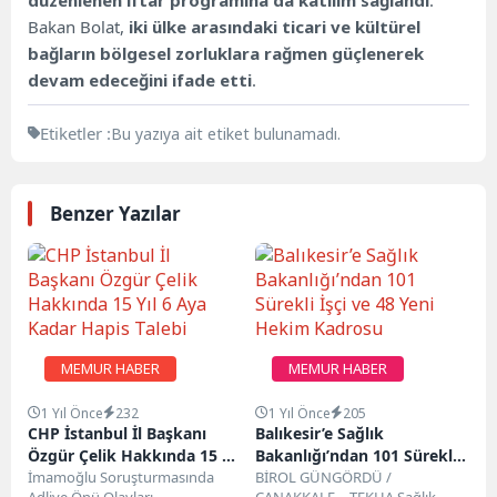
Bakan Bolat,
iki ülke arasındaki ticari ve kültürel
bağların bölgesel zorluklara rağmen güçlenerek
devam edeceğini ifade etti
.
Etiketler :
Bu yazıya ait etiket bulunamadı.
Benzer Yazılar
MEMUR HABER
MEMUR HABER
1 Yıl Önce
232
1 Yıl Önce
205
CHP İstanbul İl Başkanı
Balıkesir’e Sağlık
Özgür Çelik Hakkında 15 Yıl
Bakanlığı’ndan 101 Sürekli
6 Aya Kadar Hapis Talebi
İmamoğlu Soruşturmasında
İşçi ve 48 Yeni Hekim
BİROL GÜNGÖRDÜ /
Adliye Önü Olayları
ÇANAKKALE – TEKHA Sağlık