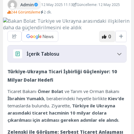
Admin
12 May 2025 11:13
Güncelleme: 12 May 2025
244 Görüntüleme
2 dk.
0
İçerik Tablosu
Türkiye-Ukrayna Ticari İşbirliği Güçleniyor: 10
Türkiye-Ukrayna Ticari İşbirliği Güçleniyor: 10
Milyar Dolar Hedefi
Milyar Dolar Hedefi
Zelenski ile Görüşme: Serbest Ticaret
Ticaret Bakanı
Ömer Bolat
ve Tarım ve Orman Bakanı
Anlaşması Gündemde
İbrahim Yumaklı
, beraberindeki heyetle birlikte
Kiev’de
Türk Firmaları Ukrayna’nın Yeniden İnşasında
temaslarda bulundu. Ziyarette,
Türkiye ile Ukrayna
Rol Alacak
arasındaki ticaret hacminin 10 milyar dolara
Türkiye’nin Ukrayna’ya Yatırımları 3,5 Milyar
çıkarılması için atılması gereken adımlar ele alındı
.
Dolara Ulaştı
Kırım Müslümanlarıyla İftar Programı
Zelenski ile Görüşme: Serbest Ticaret Anlaşması