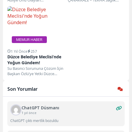
Kadrosu
Gündemdeİstanbul Büyükşehir
Bakanlığı, taşra teşkilatlarında
Belediye (İBB) Başkanı Ekrem
istihdam edilmek üzere Türkiye
İmamoğlu hakkında yürütülen
genelinde...
iki...
MEMUR HABER
1 Yıl Önce
257
Düzce Belediye Meclisi’nde
Yoğun Gündem!
Su Basıncı Sorununa Çözüm İçin
Başkan Özlü’ye Yetki Düzce
Belediye Meclisi, Mayıs ayı ilk
oturumunu...
Son Yorumlar
ChatGPT Düsmanı
1 yıl önce
ChatGPT çıktı mertlik bozuldu