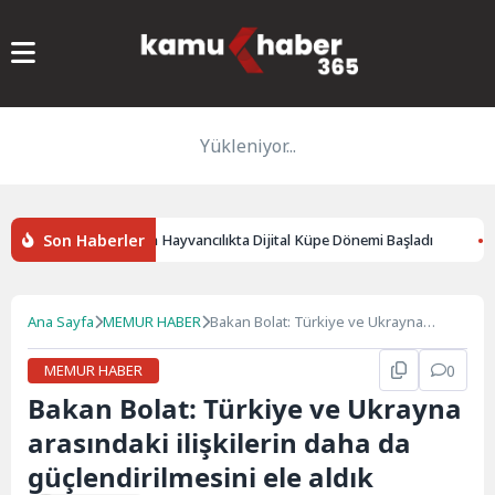
Yükleniyor...
Son Haberler
necek
Kars’ta Hayvancılıkta Dijital Küpe Dönemi Başladı
3.
Ana Sayfa
MEMUR HABER
Bakan Bolat: Türkiye ve Ukrayna
arasındaki ilişkilerin daha da
güçlendirilmesini ele aldık
MEMUR HABER
0
Bakan Bolat: Türkiye ve Ukrayna
arasındaki ilişkilerin daha da
güçlendirilmesini ele aldık