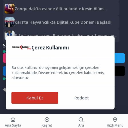
Zonguldak’ta evinde ölü bulundu: Kesin ölüm
nedeni otopsiyle belirlenecek
Kars’ta Hayvancılıkta Dijital Küpe Dönemi Başladı
3. Lig’in yeni takımı Bigaspor kadrosunu 3 oyuncuyla
güçlendirdi
Sosyal Medya
Çerez Kullanımı
Instagram
Facebook
Twitter
Bu site, kullanıcı deneyimini geliştirmek için çerezleri
LinkedIn
YouTube
TikTok
kullanmaktadır. Devam ederek bu çerezleri kabul etmiş
olursunuz.
Kabul Et
Reddet
Ana Sayfa
Keşfet
Ara
Hızlı Menü