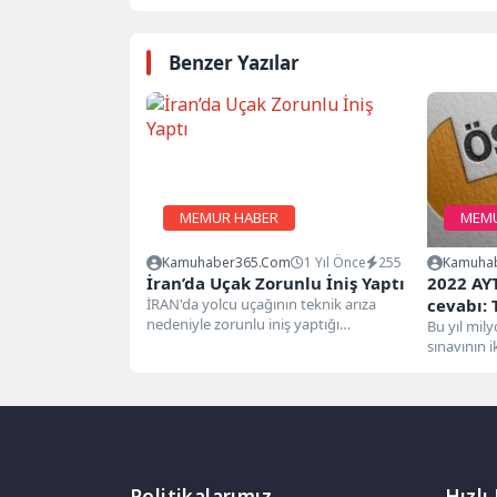
Benzer Yazılar
MEMUR HABER
MEMU
Kamuhaber365.com
1 Yıl Önce
255
Kamuha
İran’da Uçak Zorunlu İniş Yaptı
2022 AY
İRAN'da yolcu uçağının teknik arıza
cevabı:
nedeniyle zorunlu iniş yaptığı
sorusunu
Bu yıl mil
bildirildi.İran'da Tahran-Buşehr seferini
sınavının 
yapmak üzere Tahran'dan...
sınavında s
Politikalarımız
Hızlı