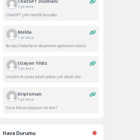
ChatGPT Düsmanı
1 yıl önce
ChatGPT çıktı mertlik bozuldu
Melda
1 yıl önce
Bu tarz haberlerin devamının gelmesini isteriz
Uzayan Yıldız
1 yıl önce
Umalım ki savaş bitsin yoksa çok sıkıntı olur
Kriptoman
1 yıl önce
Sizce bitcoin piyasası ne olur?
Hava Durumu