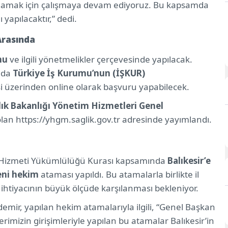
ağlamak için çalışmaya devam ediyoruz. Bu kapsamda
 yapılacaktır,” dedi.
Arasında
nu
ve ilgili yönetmelikler çerçevesinde yapılacak.
nda
Türkiye İş Kurumu’nun (İŞKUR)
esi üzerinden online olarak başvuru yapabilecek.
lık Bakanlığı Yönetim Hizmetleri Genel
lan https://yhgm.saglik.gov.tr adresinde yayımlandı.
t Hizmeti Yükümlülüğü Kurası kapsamında
Balıkesir’e
eni hekim
ataması yapıldı. Bu atamalarla birlikte il
 ihtiyacının büyük ölçüde karşılanması bekleniyor.
emir, yapılan hekim atamalarıyla ilgili, “Genel Başkan
rimizin girişimleriyle yapılan bu atamalar Balıkesir’in