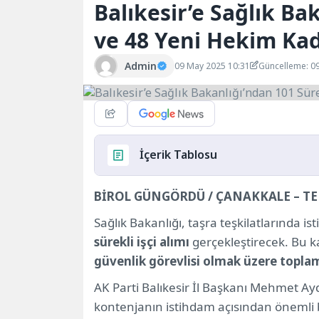
Balıkesir’e Sağlık Bak
ve 48 Yeni Hekim Ka
Admin
09 May 2025 10:31
Güncelleme: 0
İçerik Tablosu
BİROL GÜNGÖRDÜ / ÇANAKKALE – T
Başvurular 5-9 Mayıs 2025 Tarihleri Ar
Balıkesir’e 48 Yeni Hekim Atandı
Sağlık Bakanlığı, taşra teşkilatlarında
Sağlık Hizmetlerinde Verimlilik Artacak
sürekli işçi alımı
gerçekleştirecek. Bu
güvenlik görevlisi olmak üzere toplam
AK Parti Balıkesir İl Başkanı Mehmet Ayd
kontenjanın istihdam açısından önemli b