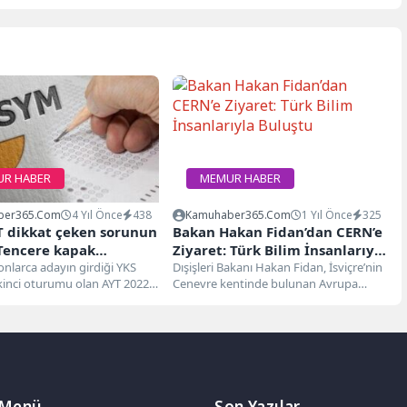
R HABER
MEMUR HABER
ber365.com
4 Yıl Önce
438
Kamuhaber365.com
1 Yıl Önce
325
T dikkat çeken sorunun
Bakan Hakan Fidan’dan CERN’e
 Tencere kapak
Ziyaret: Türk Bilim İnsanlarıyla
n cevabı paylaşıldı
yonlarca adayın girdiği YKS
Buluştu
Dışişleri Bakanı Hakan Fidan, İsviçre’nin
ikinci oturumu olan AYT 2022
Cenevre kentinde bulunan Avrupa
orulan sorular...
Nükleer Araştırma Merkezi’ni (CERN)
ziyaret etti....
 Menü
Son Yazılar