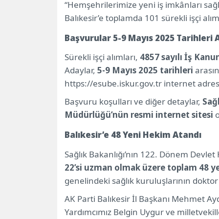
“Hemşehrilerimize yeni iş imkânları s
Balıkesir’e toplamda 101 sürekli işçi alımı
Başvurular 5-9 Mayıs 2025 Tarihleri 
Sürekli işçi alımları,
4857 sayılı İş Kanu
Adaylar,
5-9 Mayıs 2025 tarihleri
arası
https://esube.iskur.gov.tr internet adr
Başvuru koşulları ve diğer detaylar,
Sağ
Müdürlüğü’nün resmi internet sitesi
o
Balıkesir’e 48 Yeni Hekim Atandı
Sağlık Bakanlığı’nın 122. Dönem Devle
22’si uzman olmak üzere toplam 48 y
genelindeki sağlık kuruluşlarının doktor
AK Parti Balıkesir İl Başkanı Mehmet Ayd
Yardımcımız Belgin Uygur ve milletvekille