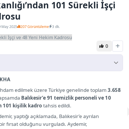
anlığı’ndan 101 Sürekli İşçi
drosu
9 May 2025
207 Görüntüleme
3 dk.
0
EKHA
asında
 istihdam edilmek üzere Türkiye genelinde toplam
3.658
 kapsamda
Balıkesir’e 91 temizlik personeli ve 10
 101 kişilik kadro
tahsis edildi.
emir, yaptığı açıklamada, Balıkesir’e ayrılan
ir fırsat olduğunu vurguladı. Aydemir,