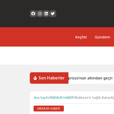
Keşfet
Gündem
Son Haberler
‘SAIPEM 7000’, 1915 Çanakkale Köprüsü’nün altından geçti
Ana Sayfa
MEMUR HABER
Balıkesir’e Sağlık Bakanl
MEMUR HABER