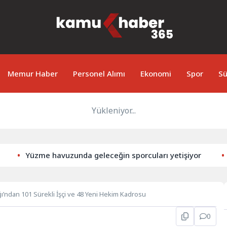
Memur Haber
Personel Alımı
Ekonomi
Spor
Sü
Yükleniyor...
Yüzme havuzunda geleceğin sporcuları yetişiyor
Zo
ığı’ndan 101 Sürekli İşçi ve 48 Yeni Hekim Kadrosu
0