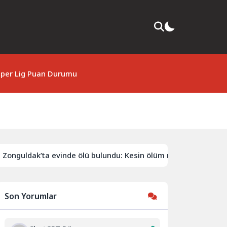
per Lig Puan Durumu
nguldak’ta evinde ölü bulundu: Kesin ölüm nedeni otopsiyle be
Son Yorumlar