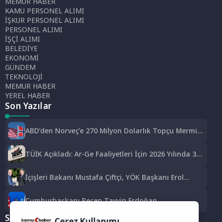
MEMUR HABER
KAMU PERSONEL ALIMI
İŞKUR PERSONEL ALIMI
PERSONEL ALIMI
İŞÇİ ALIMI
BELEDİYE
EKONOMİ
GÜNDEM
TEKNOLOJİ
MEMUR HABER
YEREL HABER
Son Yazılar
ABD’den Norveç’e 270 Milyon Dolarlık Topçu Mermisi
Satışına Onay
TÜİK Açıkladı: Ar-Ge Faaliyetleri İçin 2026 Yılında 308
Milyar Lira Tahsis Edildi
İçişleri Bakanı Mustafa Çiftçi, YÖK Başkanı Erol
Özvar’ı Ziyaret Etti
Cumhurbaşkanı Recep Tayyip Erdoğan
Başkanlığında Toplanan AK Parti MKYK’da Gündem
Sosyal Medya
“Terörsüz Türkiye” Süreci Oldu
Çerez Kullanımı