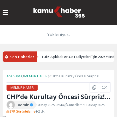
Yükleniyor...
Son Haberler
i Satışına Onay
TÜİK Açıkladı: Ar-Ge Faaliyetleri İçin 2026 Yılında 30
Ana Sayfa
MEMUR HABER
CHP’de Kurultay Öncesi Sürpriz!…
MEMUR HABER
0
CHP’de Kurultay Öncesi Sürpriz!…
Admin
10 May 2025 06:44
Güncelleme: 10 May 2025
279 Görüntüleme
2 dk.