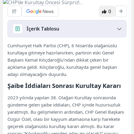
0
İçerik Tablosu
Şaibe İddiaları Sonrası Kurultay Kararı
Cumhuriyet Halk Partisi (CHP), 6 Nisan’da olağanüstü
Kılıçdaroğlu Kararını Sosyal Medyada Açıkladı
kurultaya gitmeye hazırlanırken, partinin eski Genel
Tehditlere ve Baskılara Rest
Başkanı Kemal Kılıçdaroğlu’ndan dikkat çeken bir
“Güneşin Altında Durmayı Görev Bildik”
açıklama geldi. Kılıçdaroğlu, kurultayda genel başkan
adayı olmayacağını duyurdu.
Şaibe İddiaları Sonrası Kurultay Kararı
2023 yılında yapılan 38. Olağan Kurultay sonrasında
gündeme gelen şaibe iddiaları, CHP içinde huzursuzluk
yaratmıştı. Bu gelişmelerin ardından, CHP Genel Başkanı
Özgür Özel, olası bir kayyum atamasına karşı harekete
geçerek olağanüstü kurultay kararı almıştı. Bu karar
sonrası “Kılıçdaroğlu yeniden aday mı olacak?” sorusu