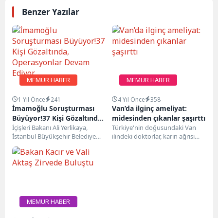
Benzer Yazılar
MEMUR HABER
MEMUR HABER
1 Yıl Önce
241
4 Yıl Önce
358
İmamoğlu Soruşturması
Van’da ilginç ameliyat:
Büyüyor!37 Kişi Gözaltında,
midesinden çıkanlar şaşırttı
Operasyonlar Devam Ediyor
İçişleri Bakanı Ali Yerlikaya,
Türkiye'nin doğusundaki Van
İstanbul Büyükşehir Belediye
ilindeki doktorlar, karın ağrısı
Başkanı Ekrem İmamoğlu’nun
şikayetiyle acil servise gelen 24
gözaltına alınmasının ardından
yaşındaki bir kadının...
sosyal medyada...
MEMUR HABER