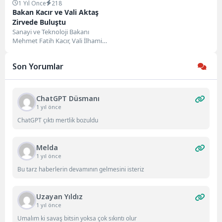
1 Yıl Önce
218
Bakan Kacır ve Vali Aktaş
Zirvede Buluştu
Sanayi ve Teknoloji Bakanı
Mehmet Fatih Kacır, Vali İlhami
Aktaş ile birlikte Bilişim
Vadisi’nde düzenlenen...
Son Yorumlar
ChatGPT Düsmanı
1 yıl önce
ChatGPT çıktı mertlik bozuldu
Melda
1 yıl önce
Bu tarz haberlerin devamının gelmesini isteriz
Uzayan Yıldız
1 yıl önce
Umalım ki savaş bitsin yoksa çok sıkıntı olur