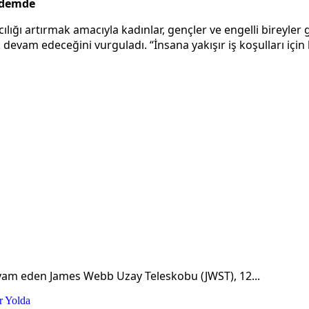
ündemde
ğı artırmak amacıyla kadınlar, gençler ve engelli bireyler g
evam edeceğini vurguladı. “İnsana yakışır iş koşulları için ka
evam eden James Webb Uzay Teleskobu (JWST), 12...