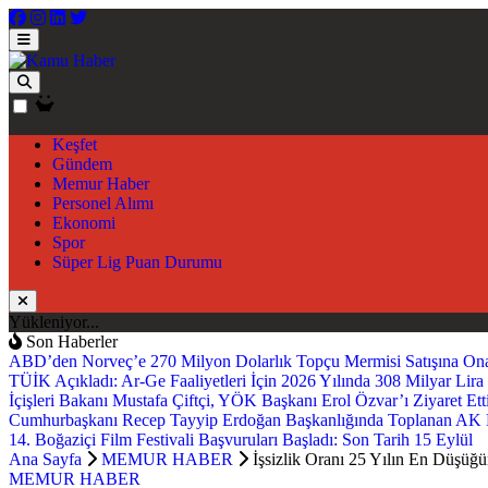
Keşfet
Gündem
Memur Haber
Personel Alımı
Ekonomi
Spor
Süper Lig Puan Durumu
Yükleniyor...
Son Haberler
ABD’den Norveç’e 270 Milyon Dolarlık Topçu Mermisi Satışına On
TÜİK Açıkladı: Ar-Ge Faaliyetleri İçin 2026 Yılında 308 Milyar Lira 
İçişleri Bakanı Mustafa Çiftçi, YÖK Başkanı Erol Özvar’ı Ziyaret Ett
Cumhurbaşkanı Recep Tayyip Erdoğan Başkanlığında Toplanan AK 
14. Boğaziçi Film Festivali Başvuruları Başladı: Son Tarih 15 Eylül
Ana Sayfa
MEMUR HABER
İşsizlik Oranı 25 Yılın En Düşüğ
MEMUR HABER