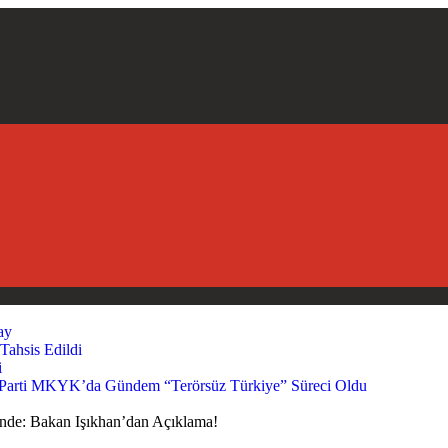
ay
Tahsis Edildi
i
Parti MKYK’da Gündem “Terörsüz Türkiye” Süreci Oldu
ünde: Bakan Işıkhan’dan Açıklama!