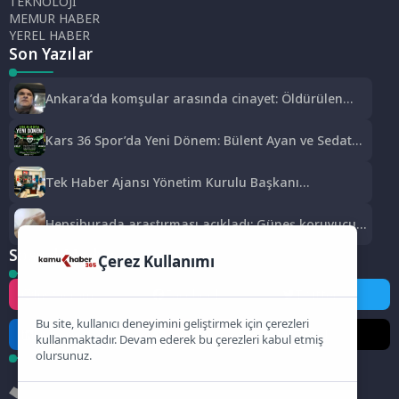
TEKNOLOJİ
MEMUR HABER
YEREL HABER
Son Yazılar
Ankara’da komşular arasında cinayet: Öldürülen
apartman yöneticisi son yolculuğuna uğurlandı
Kars 36 Spor’da Yeni Dönem: Bülent Ayan ve Sedat
Aslan Göreve Başladı
Tek Haber Ajansı Yönetim Kurulu Başkanı
Abdurrahim Solmaz’dan Adıyaman Cumhuriyet
Başsavcısı Özgür Celbek’e Hayırlı Olsun Ziyareti
Hepsiburada araştırması açıkladı: Güneş koruyucu
satışları yüzde 50 arttı
Sosyal Medya
Çerez Kullanımı
Instagram
Facebook
Twitter
Bu site, kullanıcı deneyimini geliştirmek için çerezleri
LinkedIn
YouTube
TikTok
kullanmaktadır. Devam ederek bu çerezleri kabul etmiş
olursunuz.