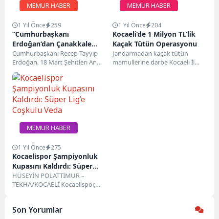
MEMUR HABER
MEMUR HABER
1 Yıl Önce
259
1 Yıl Önce
204
“Cumhurbaşkanı
Kocaeli’de 1 Milyon TL’lik
Erdoğan’dan Çanakkale
Kaçak Tütün Operasyonu
Zaferi’nin 110. Yılına Özel
Cumhurbaşkanı Recep Tayyip
Jandarmadan kaçak tütün
Erdoğan, 18 Mart Şehitleri Anma
mamullerine darbe Kocaeli İl
Mesaj”
Günü ve Çanakkale Deniz
Jandarma Komutanlığı,
Zaferi’nin 110. yıl...
kaçakçılık suçlarıyla mücadele
kapsamında önemli bir...
MEMUR HABER
1 Yıl Önce
275
Kocaelispor Şampiyonluk
Kupasını Kaldırdı: Süper
Lig’e Coşkulu Veda
HÜSEYİN POLATTİMUR –
TEKHA/KOCAELİ Kocaelispor,
Trendyol 1. Lig’de sezonu
şampiyon tamamladı;
Son Yorumlar
kutlamalar büyük bir coşkuya...