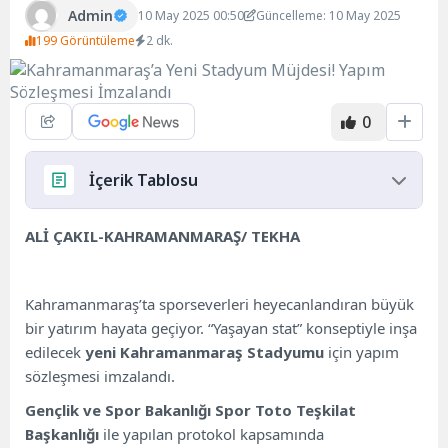
Admin
10 May 2025 00:50
Güncelleme: 10 May 2025
199 Görüntüleme
2 dk.
0
İçerik Tablosu
17.500 Kişilik Modern Stadyum
ALİ ÇAKIL-KAHRAMANMARAŞ/ TEKHA
Yeni Stadyumda Yer Alacak Alanlar
Sporun Yeni Merkezi Olacak
Kahramanmaraş’ta sporseverleri heyecanlandıran büyük
bir yatırım hayata geçiyor. “Yaşayan stat” konseptiyle inşa
edilecek
yeni Kahramanmaraş Stadyumu
için yapım
sözleşmesi imzalandı.
Gençlik ve Spor Bakanlığı Spor Toto Teşkilat
Başkanlığı
ile yapılan protokol kapsamında