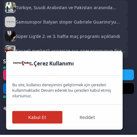
Türkiye, Suudi Arabistan ve Pakistan arasında
Mekke Ortak Savunma Anlaşması imzalandı
Samsunspor İtalyan stoper Gabriele Guarino’yu
kadrosuna kattı
Süper Lig’de 2. ve 3. hafta maç programı açıklandı
Kocaeli merkezli organize suç operasyonunun firari
iki şüphelisi yakalandı
Sosyal Medya
Çerez Kullanımı
Instagram
Facebook
Twitter
Bu site, kullanıcı deneyimini geliştirmek için çerezleri
LinkedIn
YouTube
TikTok
kullanmaktadır. Devam ederek bu çerezleri kabul etmiş
olursunuz.
Kabul Et
Reddet