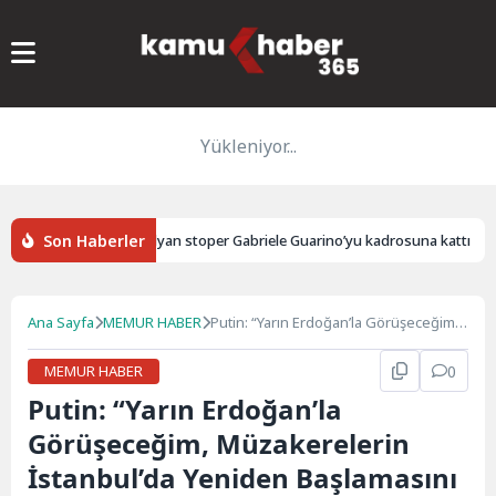
Yükleniyor...
Son Haberler
Samsunspor İtalyan stoper Gabriele Guarino’yu kadrosuna kattı
Ana Sayfa
MEMUR HABER
Putin: “Yarın Erdoğan’la Görüşeceğim,
Müzakerelerin İstanbul’da Yeniden
Başlamasını İstiyorum”
MEMUR HABER
0
Putin: “Yarın Erdoğan’la
Görüşeceğim, Müzakerelerin
İstanbul’da Yeniden Başlamasını