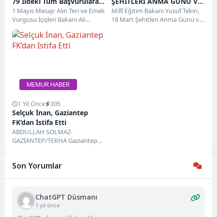
79 İldeki Tüm Başvurulara
ŞEHİTLERİ ANMA GÜNÜ VE
İzin Verildi
1 Mayıs Mesajı: Alın Teri ve Emek
ÇANAKKALE DENİZ ZAFERİ
Millî Eğitim Bakanı Yusuf Tekin,
Vurgusu İçişleri Bakanı Ali
18 Mart Şehitleri Anma Günü ve
MESAJI
Yerlikaya, 1 Mayıs Emek...
Çanakkale Deniz Zaferi’nin 110....
MEMUR HABER
1 Yıl Önce
305
Selçuk İnan, Gaziantep
FK’dan İstifa Etti
ABDULLAH SOLMAZ-
GAZİANTEP/TEKHA Gaziantep
FK, Süper Lig’in 32. haftasında
Alanyaspor’a 1-0 mağlup
Son Yorumlar
olduktan sonra teknik direktör...
ChatGPT Düsmanı
1 yıl önce