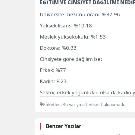
EĞİTİM VE CİNSİYET DAĞILIMI NEDİ
Üniversite mezunu oranı: %87.96
Yüksek lisans: %10.18
Meslek yüksekokulu: %1.53
Doktora: %0.33
Cinsiyete göre dağılım ise:
Erkek: %77
Kadın: %23
Sektör, erkek yoğunluklu olsa da kadın y
Etiketler :
Bu yazıya ait etiket bulunamadı.
Benzer Yazılar