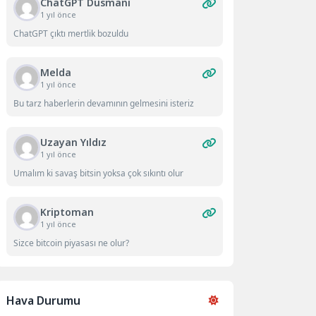
ChatGPT Düsmanı
1 yıl önce
ChatGPT çıktı mertlik bozuldu
Melda
1 yıl önce
Bu tarz haberlerin devamının gelmesini isteriz
Uzayan Yıldız
1 yıl önce
Umalım ki savaş bitsin yoksa çok sıkıntı olur
Kriptoman
1 yıl önce
Sizce bitcoin piyasası ne olur?
Hava Durumu