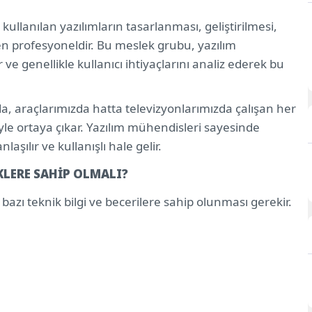
ERE SAHİP OLMALI?
kullanılan yazılımların tasarlanması, geliştirilmesi,
en profesyoneldir. Bu meslek grubu, yazılım
TELERDEN MEZUN OLUR?
 ve genellikle kullanıcı ihtiyaçlarını analiz ederek bu
RDEN MEZUN OLUR?
RDE ÇALIŞIR?
zda, araçlarımızda hatta televizyonlarımızda çalışan her
RTMANLARDA GÖREV YAPAR?
yle ortaya çıkar. Yazılım mühendisleri sayesinde
laşılır ve kullanışlı hale gelir.
KLERE SAHİP OLMALI?
 bazı teknik bilgi ve becerilere sahip olunması gerekir.