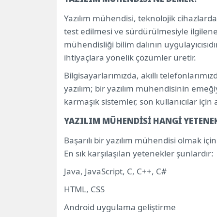
YAZILIM MÜHENDİSİ HANGİ YETENEKL
Yazılım mühendisi, teknolojik cihazlarda 
YAZILIM MÜHENDİSİ NE İŞ YAPAR?
test edilmesi ve sürdürülmesiyle ilgilen
YAZILIM MÜHENDİSİ HANGİ ÜNİVERSİ
mühendisliği bilim dalının uygulayıcısıdır
YAZILIM MÜHENDİSİ HANGİ BÖLÜMLE
ihtiyaçlara yönelik çözümler üretir.
YAZILIM MÜHENDİSİ HANGİ SEKTÖRLE
Bilgisayarlarımızda, akıllı telefonlarımı
YAZILIM MÜHENDİSLERİ HANGİ DEPA
yazılım; bir yazılım mühendisinin emeği
EĞİTİM VE CİNSİYET DAĞILIMI NEDİR?
karmaşık sistemler, son kullanıcılar için an
YAZILIM MÜHENDİSİ HANGİ YETENE
Başarılı bir yazılım mühendisi olmak için
En sık karşılaşılan yetenekler şunlardır:
Java, JavaScript, C, C++, C#
HTML, CSS
Android uygulama geliştirme