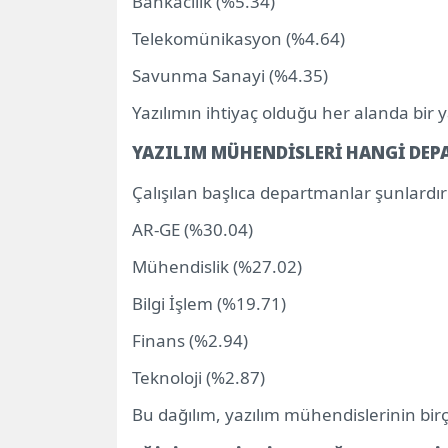
Bankacılık (%5.34)
Telekomünikasyon (%4.64)
Savunma Sanayi (%4.35)
Yazılımın ihtiyaç olduğu her alanda bir 
YAZILIM MÜHENDİSLERİ HANGİ DE
Çalışılan başlıca departmanlar şunlardır
AR-GE (%30.04)
Mühendislik (%27.02)
Bilgi İşlem (%19.71)
Finans (%2.94)
Teknoloji (%2.87)
Bu dağılım, yazılım mühendislerinin birço