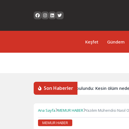
Keşfet
Gündem
Son Haberler
Zonguldak’ta evinde ölü bulundu: Kesin ölüm nedeni oto
Ana Sayfa
MEMUR HABER
Yazılım Mühendisi Nasıl 
Detaylar!
MEMUR HABER