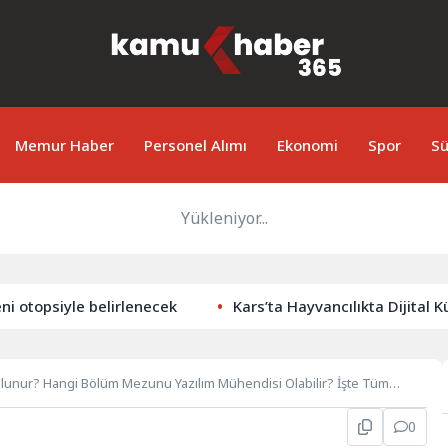
Memur Haber
Personel Alımı
Ekonomi
Spor
Sü
Yükleniyor...
psiyle belirlenecek
Kars’ta Hayvancılıkta Dijital Küpe 
Olunur? Hangi Bölüm Mezunu Yazılım Mühendisi Olabilir? İşte Tüm
0