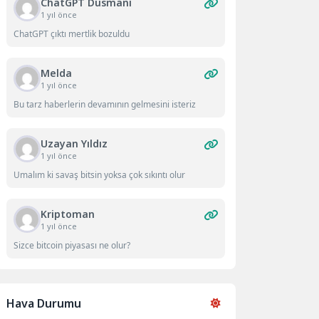
ChatGPT Düsmanı
1 yıl önce
ChatGPT çıktı mertlik bozuldu
Melda
1 yıl önce
Bu tarz haberlerin devamının gelmesini isteriz
Uzayan Yıldız
1 yıl önce
Umalım ki savaş bitsin yoksa çok sıkıntı olur
Kriptoman
1 yıl önce
Sizce bitcoin piyasası ne olur?
Hava Durumu