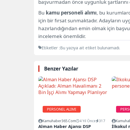
başvurmadan önce uygunluk şartlarını di
Bu
kamu personeli alımı
, bu kurumlard
için bir fırsat sunmaktadır. Adayların 
hazırlandığından emin olmak için başvur
incelemek önemlidir.
Etiketler :
Bu yazıya ait etiket bulunamadı.
Benzer Yazılar
PERSONEL ALIMI
PERS
Kamuhaber365.com
4 Yıl Önce
317
Kamuha
Alman Haber Ajansı DSP
İlkokul 