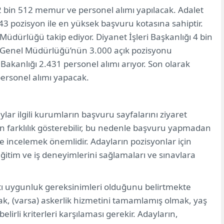
bin 512 memur ve personel alımı yapılacak. Adalet
43 pozisyon ile en yüksek başvuru kotasına sahiptir.
dürlüğü takip ediyor. Diyanet İşleri Başkanlığı 4 bin
ı Genel Müdürlüğü’nün 3.000 açık pozisyonu
Bakanlığı 2.431 personel alımı arıyor. Son olarak
ersonel alımı yapacak.
ar ilgili kurumların başvuru sayfalarını ziyaret
in farklılık gösterebilir, bu nedenle başvuru yapmadan
ice incelemek önemlidir. Adayların pozisyonlar için
 eğitim ve iş deneyimlerini sağlamaları ve sınavlara
atı uygunluk gereksinimleri olduğunu belirtmekte
ak, (varsa) askerlik hizmetini tamamlamış olmak, yaş
elirli kriterleri karşılaması gerekir. Adayların,