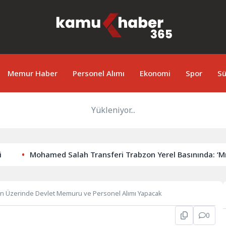
Memur Haber
Personel Alımı
Ekonomi
Spor
Sü
Yükleniyor...
Mohamed Salah Transferi Trabzon Yerel Basınında: ‘Mısır Kral
in Üzerinde Devlet Memuru ve Personel Alımı Yapacak
0