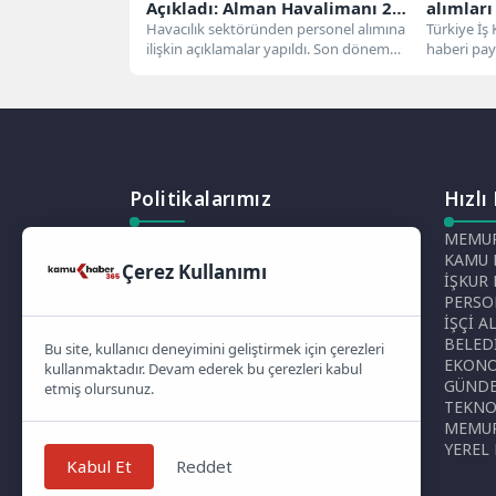
Açıkladı: Alman Havalimanı 2
alımları
Bin İşçi Alımı Yapmayı
Havacılık sektöründen personel alımına
Türkiye İş
ilişkin açıklamalar yapıldı. Son dönemde
haberi pay
Planlıyor
havayollarının yoğunluğuna ayak
ilkokul mez
uyduramayan Alman havalimanları...
Politikalarımız
Hızlı
Gizlilik Politikası
MEMUR
Çerez Politikası
KAMU 
Çerez Kullanımı
Telif Hakları Politikası
İŞKUR
İçerik Yönetimi
PERSO
İŞÇİ A
BELED
Bu site, kullanıcı deneyimini geliştirmek için çerezleri
EKON
kullanmaktadır. Devam ederek bu çerezleri kabul
GÜND
etmiş olursunuz.
TEKNO
MEMUR
YEREL
Kabul Et
Reddet