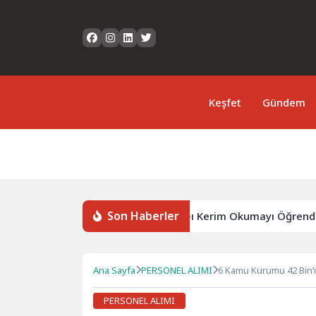
Keşfet
Gündem
Son Haberler
lhan’ın Azmi: 9 Yaşında Kur’an-ı Kerim Okumayı Öğrendi
Ana Sayfa
PERSONEL ALIMI
6 Kamu Kurumu 42 Bin’
PERSONEL ALIMI