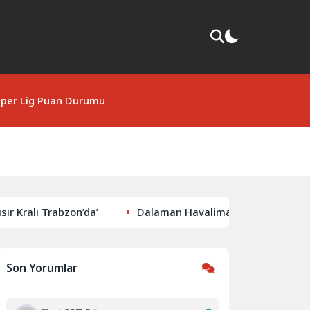
per Lig Puan Durumu
ı Trabzon’da’
Dalaman Havalimanı’nda Firari Hükümlü Ya
Son Yorumlar