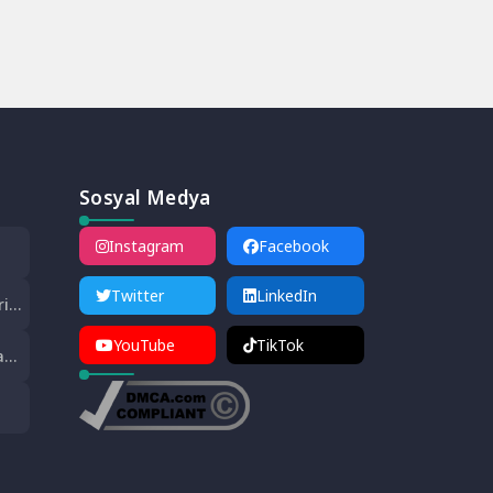
Sosyal Medya
Instagram
Facebook
da
Twitter
LinkedIn
ri
:
YouTube
TikTok
a
: