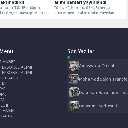
 aktif edildi
alımı ilanları yayınlandı
 Kurumu (İŞKUR) müjdeli
Türkiye İş Kurumu (İŞKUR) her ay
laştı! Açıklamaya göre, en az
güncel memur alım ilanları yayınlamaya
unu personel için...
devam ediyor. Haziran ayında...
 Menü
Son Yazılar
 HABER
Amasya’da Otizmli
PERSONEL ALIMI
Asilhan’ın Azmi: 9 Yaşın
 PERSONEL ALIMI
Kur’an-ı Kerim Okumayı
NEL ALIMI
Mohamed Salah Transfe
Öğrendi
LIMI
Trabzon Yerel Basınında
İYE
‘Mısır Kralı Trabzon’da’
Dalaman Havalimanı’nd
OMİ
Firari Hükümlü Yakalandı
EM
22 Yıl Hapis Cezası
LOJİ
Denetimli Serbestlik
Bulunuyordu
 HABER
Yükümlülerinden Okula
 HABER
Temizlik Desteği