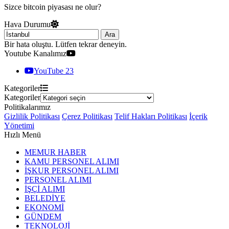
Sizce bitcoin piyasası ne olur?
Hava Durumu
Ara
Bir hata oluştu. Lütfen tekrar deneyin.
Youtube Kanalımız
YouTube
23
Kategoriler
Kategoriler
Politikalarımız
Gizlilik Politikası
Çerez Politikası
Telif Hakları Politikası
İçerik
Yönetimi
Hızlı Menü
MEMUR HABER
KAMU PERSONEL ALIMI
İŞKUR PERSONEL ALIMI
PERSONEL ALIMI
İŞÇİ ALIMI
BELEDİYE
EKONOMİ
GÜNDEM
TEKNOLOJİ