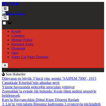
Keşfet
Gündem
Memur Haber
Personel Alımı
Ekonomi
Spor
Süper Lig Puan Durumu
Yükleniyor...
Son Haberler
Dünyanın en büyük 3’üncü vinç gemisi ‘SAIPEM 7000’, 1915
Çanakkale Köprüsü’nün altından geçti
Yüzme havuzunda geleceğin sporcuları yetişiyor
Zonguldak’ta evinde ölü bulundu: Kesin ölüm nedeni otopsiyle
belirlenecek
Kars’ta Hayvancılıkta Dijital Küpe Dönemi Başladı
3. Lig’in yeni takımı Bigaspor kadrosunu 3 oyuncuyla güçlendirdi