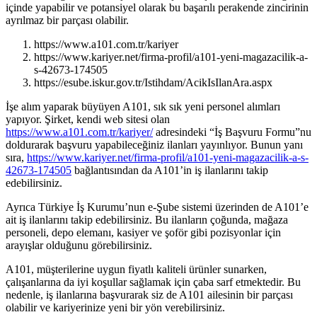
içinde yapabilir ve potansiyel olarak bu başarılı perakende zincirinin
ayrılmaz bir parçası olabilir.
https://www.a101.com.tr/kariyer
https://www.kariyer.net/firma-profil/a101-yeni-magazacilik-a-
s-42673-174505
https://esube.iskur.gov.tr/Istihdam/AcikIsIlanAra.aspx
İşe alım yaparak büyüyen A101, sık sık yeni personel alımları
yapıyor. Şirket, kendi web sitesi olan
https://www.a101.com.tr/kariyer/
adresindeki “İş Başvuru Formu”nu
doldurarak başvuru yapabileceğiniz ilanları yayınlıyor. Bunun yanı
sıra,
https://www.kariyer.net/firma-profil/a101-yeni-magazacilik-a-s-
42673-174505
bağlantısından da A101’in iş ilanlarını takip
edebilirsiniz.
Ayrıca Türkiye İş Kurumu’nun e-Şube sistemi üzerinden de A101’e
ait iş ilanlarını takip edebilirsiniz. Bu ilanların çoğunda, mağaza
personeli, depo elemanı, kasiyer ve şoför gibi pozisyonlar için
arayışlar olduğunu görebilirsiniz.
A101, müşterilerine uygun fiyatlı kaliteli ürünler sunarken,
çalışanlarına da iyi koşullar sağlamak için çaba sarf etmektedir. Bu
nedenle, iş ilanlarına başvurarak siz de A101 ailesinin bir parçası
olabilir ve kariyerinize yeni bir yön verebilirsiniz.