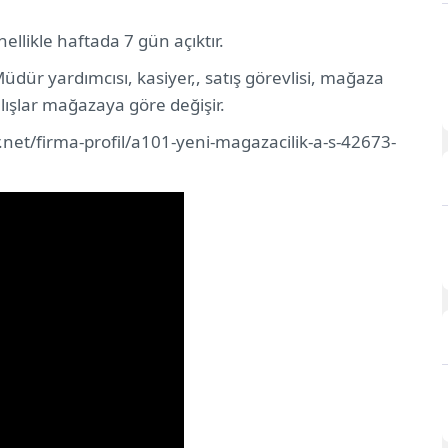
asında Dikkat Etmeniz Gereken 8 Husus
likle haftada 7 gün açıktır.
üdür yardımcısı, kasiyer,, satış görevlisi, mağaza
ılışlar mağazaya göre değişir.
r.net/firma-profil/a101-yeni-magazacilik-a-s-42673-