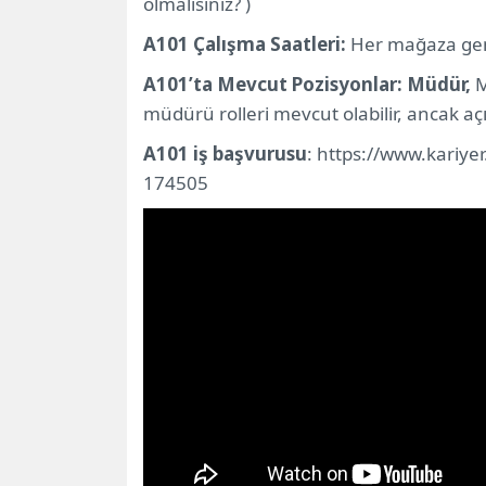
olmalısınız? )
“Bim Personel Alımı” İş Başvurusu Sır
A101 Çalışma Saatleri:
Her mağaza genel
A101’ta Çalışmanın Faydaları
A101’ta Mevcut Pozisyonlar: Müdür,
M
müdürü rolleri mevcut olabilir, ancak aç
A101 iş başvurusu
: https://www.kariye
174505