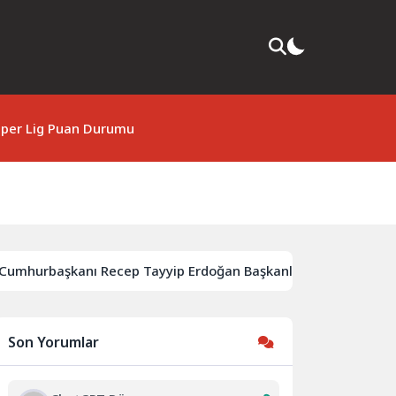
per Lig Puan Durumu
kanı Recep Tayyip Erdoğan Başkanlığında Toplanan AK Parti M
Son Yorumlar