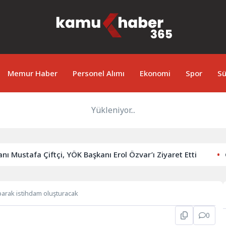
Memur Haber
Personel Alımı
Ekonomi
Spor
Sü
Yükleniyor...
a Çiftçi, YÖK Başkanı Erol Özvar’ı Ziyaret Etti
Cumhurbaş
parak istihdam oluşturacak
0