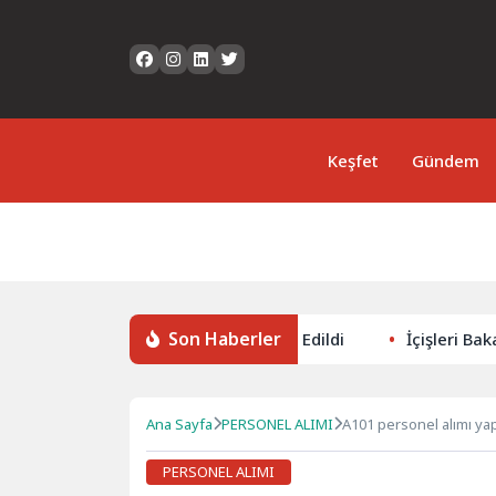
Keşfet
Gündem
Son Haberler
lında 308 Milyar Lira Tahsis Edildi
İçişleri Bakanı Mustaf
Ana Sayfa
PERSONEL ALIMI
A101 personel alımı ya
PERSONEL ALIMI