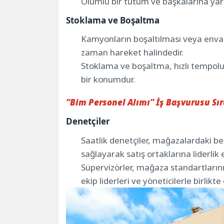
Olumlu bir tutum ve başkalarına yard
Stoklama ve Boşaltma
Kamyonların boşaltılması veya envant
zaman hareket halindedir.
Stoklama ve boşaltma, hızlı tempolu, 
bir konumdur.
“Bim Personel Alımı” İş Başvurusu Sı
Denetçiler
Saatlik denetçiler, mağazalardaki beli
sağlayarak satış ortaklarına liderlik 
Süpervizörler, mağaza standartları
ekip liderleri ve yöneticilerle birlikte ç