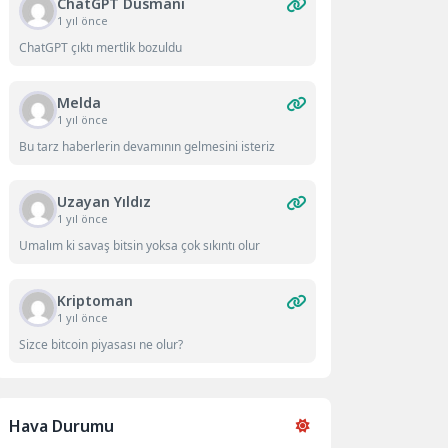
ChatGPT Düsmanı
1 yıl önce
ChatGPT çıktı mertlik bozuldu
Melda
1 yıl önce
Bu tarz haberlerin devamının gelmesini isteriz
Uzayan Yıldız
1 yıl önce
Umalım ki savaş bitsin yoksa çok sıkıntı olur
Kriptoman
1 yıl önce
Sizce bitcoin piyasası ne olur?
Hava Durumu