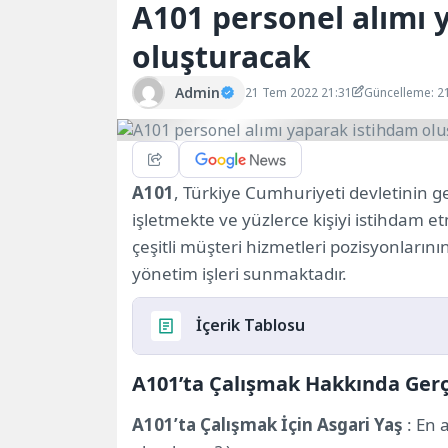
A101 personel alımı 
oluşturacak
Admin
21 Tem 2022 21:31
Güncelleme: 2
A101
, Türkiye Cumhuriyeti devletinin 
işletmekte ve yüzlerce kişiyi istihdam et
çeşitli müşteri hizmetleri pozisyonların
yönetim işleri sunmaktadır.
İçerik Tablosu
A101’ta Çalışmak Hakkında Ger
A101’ta Çalışmak Hakkında Gerçekler
A101 İş Fırsatları
A101’ta Çalışmak İçin Asgari Yaş
: En 
A101 Pozisyonları ve Maaş Bilgileri