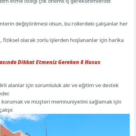
ım etme isteği çok önemli iş gereksinimleridir.
erin değiştirilmesi olsun, bu rollerdeki çalışanlar her
fiziksel olarak zorlu işlerden hoşlananlar için harika
rasında Dikkat Etmeniz Gereken 8 Husus
rli alanlar için sorumluluk alır ve eğitim ve destek
eder.
nı korumak ve müşteri memnuniyetini sağlamak için
alışır.