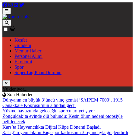
Keşfet
Gündem
Memur Haber
Personel Alımı
Ekonomi
Spor
Süper Lig Puan Durumu
Yükleniyor...
Son Haberler
Dünyanın en büyük 3’üncü vinç gemisi ‘SAIPEM 7000’, 1915
Çanakkale Köprüsü’nün altından geçti
Yüzme havuzunda geleceğin sporcuları yetişiyor
Zonguldak’ta evinde ölü bulundu: Kesin ölüm nedeni otopsiyle
belirlenecek
Kars’ta Hayvancılıkta Dijital Küpe Dönemi Başladı
3. Lig’in yeni takımı Bigaspor kadrosunu 3 oyuncuyla güçlendirdi