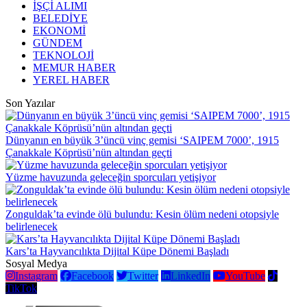
İŞÇİ ALIMI
BELEDİYE
EKONOMİ
GÜNDEM
TEKNOLOJİ
MEMUR HABER
YEREL HABER
Son Yazılar
Dünyanın en büyük 3’üncü vinç gemisi ‘SAIPEM 7000’, 1915
Çanakkale Köprüsü’nün altından geçti
Yüzme havuzunda geleceğin sporcuları yetişiyor
Zonguldak’ta evinde ölü bulundu: Kesin ölüm nedeni otopsiyle
belirlenecek
Kars’ta Hayvancılıkta Dijital Küpe Dönemi Başladı
Sosyal Medya
Instagram
Facebook
Twitter
LinkedIn
YouTube
TikTok