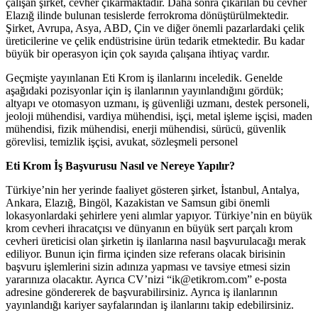
çalışan şirket, cevher çıkarmaktadır. Daha sonra çıkarılan bu cevher
Elazığ ilinde bulunan tesislerde ferrokroma dönüştürülmektedir.
Şirket, Avrupa, Asya, ABD, Çin ve diğer önemli pazarlardaki çelik
üreticilerine ve çelik endüstrisine ürün tedarik etmektedir. Bu kadar
büyük bir operasyon için çok sayıda çalışana ihtiyaç vardır.
Geçmişte yayınlanan Eti Krom iş ilanlarını inceledik. Genelde
aşağıdaki pozisyonlar için iş ilanlarının yayınlandığını gördük;
altyapı ve otomasyon uzmanı, iş güvenliği uzmanı, destek personeli,
jeoloji mühendisi, vardiya mühendisi, işçi, metal işleme işçisi, maden
mühendisi, fizik mühendisi, enerji mühendisi, sürücü, güvenlik
görevlisi, temizlik işçisi, avukat, sözleşmeli personel
Eti Krom İş Başvurusu Nasıl ve Nereye Yapılır?
Türkiye’nin her yerinde faaliyet gösteren şirket, İstanbul, Antalya,
Ankara, Elazığ, Bingöl, Kazakistan ve Samsun gibi önemli
lokasyonlardaki şehirlere yeni alımlar yapıyor. Türkiye’nin en büyük
krom cevheri ihracatçısı ve dünyanın en büyük sert parçalı krom
cevheri üreticisi olan şirketin iş ilanlarına nasıl başvurulacağı merak
ediliyor. Bunun için firma içinden size referans olacak birisinin
başvuru işlemlerini sizin adınıza yapması ve tavsiye etmesi sizin
yararınıza olacaktır. Ayrıca CV’nizi “ik@etikrom.com” e-posta
adresine göndererek de başvurabilirsiniz. Ayrıca iş ilanlarının
yayınlandığı kariyer sayfalarından iş ilanlarını takip edebilirsiniz.