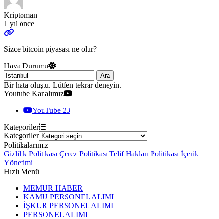
Kriptoman
1 yıl önce
Sizce bitcoin piyasası ne olur?
Hava Durumu
Ara
Bir hata oluştu. Lütfen tekrar deneyin.
Youtube Kanalımız
YouTube
23
Kategoriler
Kategoriler
Politikalarımız
Gizlilik Politikası
Çerez Politikası
Telif Hakları Politikası
İçerik
Yönetimi
Hızlı Menü
MEMUR HABER
KAMU PERSONEL ALIMI
İŞKUR PERSONEL ALIMI
PERSONEL ALIMI