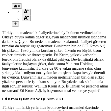
0
Türkiye’de madencilik faaliyetlerine büyük önem verilmektedir.
Ülkeye büyük katma değer sağlayan madencilik ürünleri istihdama
da katkı sağlıyor. Bu nedenle madencilik alanında faaliyet gösteren
firmalar da büyük ilgi gösteriyor. Bunlardan biri de ETİ Krom A.Ş.
bir şirkettir. 1936 yılında kurulan şirket, ülkenin en büyük krom
cevheri üreticisi ve ihracatçısıdır. Eti Krom, yüksek karbonlu
ferrokrom üreticisi olarak da dikkat çekiyor. Devlet iştiraki olarak
faaliyetlerine başlayan şirket, daha sonra Yıldırım Holding
bünyesine katılmıştır. Türkiye’de 80’e yakın madene sahip olan
şirket, yılda 1 milyon tona yakın krom işleme kapasitesiyle önemli
bir oyuncu. Dünyanın sayılı maden üreticilerinden biri olan şirket,
yüzlerce personele iş imkanı sunuyor. Bu yüzden sık sık bununla
ilgili sorular sorulur. Well Eti Krom A.Ş. İş ilanları ve personel alımı
ne zaman? Eti Krom A.Ş. İş başvurusu nasıl ve nereye yapılır?
Eti Krom İş İlanları ve İşe Alım 2021
Türkiye’nin farklı yerlerinde krom cevheri madenleri üzerinde