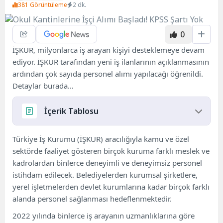
381 Görüntüleme
2 dk.
0
İŞKUR, milyonlarca iş arayan kişiyi desteklemeye devam
ediyor. İŞKUR tarafından yeni iş ilanlarının açıklanmasının
ardından çok sayıda personel alımı yapılacağı öğrenildi.
Detaylar burada…
İçerik Tablosu
İlkokul, özel okul, yurt kantini ilanları
Türkiye İş Kurumu (İŞKUR) aracılığıyla kamu ve özel
İŞKUR Güncel İş İlanlarına Nasıl Başvurulur?
sektörde faaliyet gösteren birçok kuruma farklı meslek ve
İŞKUR İş İlanı Başvuru Koşulları Nelerdir?
kadrolardan binlerce deneyimli ve deneyimsiz personel
İŞKUR tarafından istihdam edilecek pozisyonlar
istihdam edilecek. Belediyelerden kurumsal şirketlere,
nelerdir?
yerel işletmelerden devlet kurumlarına kadar birçok farklı
alanda personel sağlanması hedeflenmektedir.
2022 yılında binlerce iş arayanın uzmanlıklarına göre