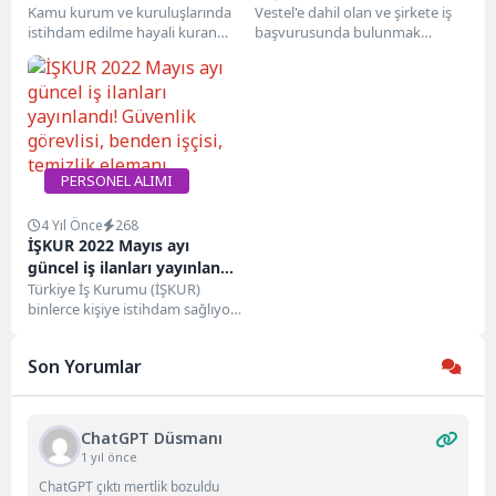
istihdam müjdesi
Kamu kurum ve kuruluşlarında
Vestel'e dahil olan ve şirkete iş
istihdam edilme hayali kuran
başvurusunda bulunmak
bekleniyor!…
binlerce vatandaşın yakından
isteyenler aşağıdaki gerekli
takip ettiği PTT personel...
bilgileri görüntüleyebilir ve
herhangi...
PERSONEL ALIMI
4 Yıl Önce
268
İŞKUR 2022 Mayıs ayı
güncel iş ilanları yayınlandı!
Güvenlik görevlisi, benden
Türkiye İş Kurumu (İŞKUR)
binlerce kişiye istihdam sağlıyor
işçisi, temizlik elemanı
ve bu noktada her gün
yayınlanan ilanlar...
Son Yorumlar
ChatGPT Düsmanı
1 yıl önce
ChatGPT çıktı mertlik bozuldu