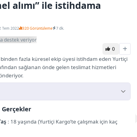
el alımı” ile istihdama
2 Tem 2022
320 Görüntüleme
7 dk.
0
 binden fazla küresel ekip üyesi istihdam eden Yurtiçi
tarafından sağlanan önde gelen teslimat hizmetleri
önderiyor.
i Gerçekler
kler
Yaş
: 18 yaşında (Yurtiçi Kargo’te çalışmak için kaç
leri