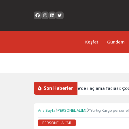
Keşfet
Gündem
Son Haberler
zi yapacağız
Çanakkale’de ilaçlama faciası: Çocuğun ölü
Ana Sayfa
PERSONEL ALIMI
“Yurtiçi Kargo personel
PERSONEL ALIMI