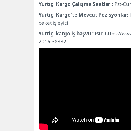
Yurtiçi Kargo Çalışma Saatleri:
Pzt-Cu
Başvuru İçin İpuçları
Uygulama durumu
Yurtiçi Kargo’te Mevcut Pozisyonlar:
K
Yurtiçi Kargo’te Çalışmanın Faydaları
paket işleyici
Yurtiçi Kargo hakkında daha fazla bilgi
Yurtiçi kargo iş başvurusu:
https://www.
2016-38332