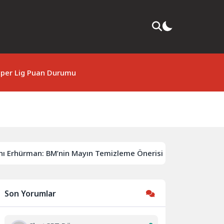
per Lig Puan Durumu
n: BM’nin Mayın Temizleme Önerisi Rum Tarafınca Reddedild
Son Yorumlar