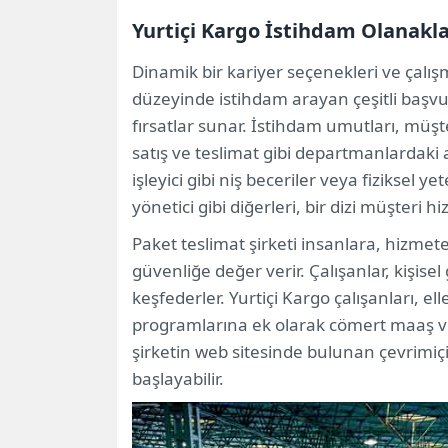
Yurtiçi Kargo İstihdam Olanakla
Dinamik bir kariyer seçenekleri ve çalışma
düzeyinde istihdam arayan çeşitli başv
fırsatlar sunar. İstihdam umutları, müşt
satış ve teslimat gibi departmanlardaki aç
işleyici gibi niş beceriler veya fiziksel y
yönetici gibi diğerleri, bir dizi müşteri hi
Paket teslimat şirketi insanlara, hizmet
güvenliğe değer verir. Çalışanlar, kişisel
keşfederler. Yurtiçi Kargo çalışanları, ell
programlarına ek olarak cömert maaş ve 
şirketin web sitesinde bulunan çevrimi
başlayabilir.