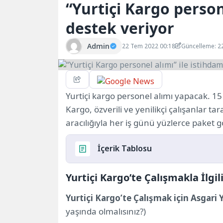
“Yurtiçi Kargo person
destek veriyor
Admin
22 Tem 2022 00:18
Güncelleme: 2
Yurtiçi kargo personel alımı yapacak. 15
Kargo, özverili ve yenilikçi çalışanlar 
aracılığıyla her iş günü yüzlerce paket g
İçerik Tablosu
Yurtiçi Kargo’te Çalışmakla İlgil
Yurtiçi Kargo’te Çalışmakla İlgili Gerçe
Yurtiçi Kargo İstihdam Olanakları
Yurtiçi Kargo’te Çalışmak için Asgari 
Yurtiçi Kargo Suçluları İşe Alır mı?
yaşında olmalısınız?)
Yurtiçi Kargo Pozisyonları ve Maaş Bilgi