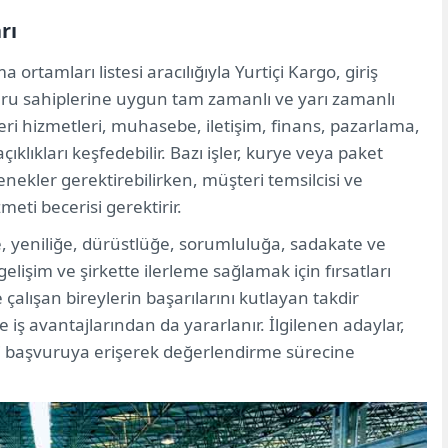
rı
 ortamları listesi aracılığıyla Yurtiçi Kargo, giriş
uru sahiplerine uygun tam zamanlı ve yarı zamanlı
eri hizmetleri, muhasebe, iletişim, finans, pazarlama,
ıklıkları keşfedebilir. Bazı işler, kurye veya paket
etenekler gerektirebilirken, müşteri temsilcisi ve
zmeti becerisi gerektirir.
e, yeniliğe, dürüstlüğe, sorumluluğa, sadakate ve
 gelişim ve şirkette ilerleme sağlamak için fırsatları
e çalışan bireylerin başarılarını kutlayan takdir
iş avantajlarından da yararlanır. İlgilenen adaylar,
çi başvuruya erişerek değerlendirme sürecine