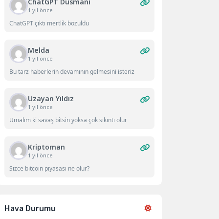
ChatGPT Düsmanı
1 yıl önce
ChatGPT çıktı mertlik bozuldu
Melda
1 yıl önce
Bu tarz haberlerin devamının gelmesini isteriz
Uzayan Yıldız
1 yıl önce
Umalım ki savaş bitsin yoksa çok sıkıntı olur
Kriptoman
1 yıl önce
Sizce bitcoin piyasası ne olur?
Hava Durumu