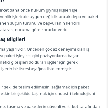
mı?
şirket daha önce hüküm giymiş kişileri işe
üvenlik işlerinde uygun değildir, ancak depo ve paket
 işlenen suçun türünü ve başvuranın kendini
katarak, duruma göre kararlar verir.
ş Bilgileri
 alma yaşı 18’dir. Önceden çok az deneyimi olan iş
a paket işleyicisi gibi pozisyonlarda başarılı
etici gibi işleri dolduran işçiler için gerekli
lerin bir listesi aşağıda listelenmiştir:
ir şekilde teslim edilmesini sağlamak için paket
 etkin bir şekilde taşımak için endüstri teknolojisini
kme, taşıma ve paketlerin güvenli ve şirket tarafından