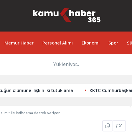
Memur Haber
Personel Alımı
Ekonomi
Spor
Sü
Yükleniyor...
müne ilişkin iki tutuklama
KKTC Cumhurbaşkanı Erhürma
 alımı” ile istihdama destek veriyor
0