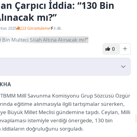
an Çarpıcı İddia: “130 Bin
Alınacak mı?”
 Kas 2025
223 Görüntüleme
3 dk.
0
EKHA
ste Gönderildi” İddiası
ndıran Ülke
ve TBMM Millî Savunma Komisyonu Grup Sözcüsü Özgür
landıysa Neden Şimdi Askere Çağırılıyor?”
rında eğitime alınmasıyla ilgili tartışmalar sürerken,
Kaç Mülteci Seçimden Önce Vatandaş Yapıldı?”
iye Büyük Millet Meclisi gündemine taşıdı. Ceylan, Milli
ç mi Paylaşıldı?”
cevaplaması istemiyle verdiği önergede, 130 bin
in iddiaların doğruluğunu sorguladı.