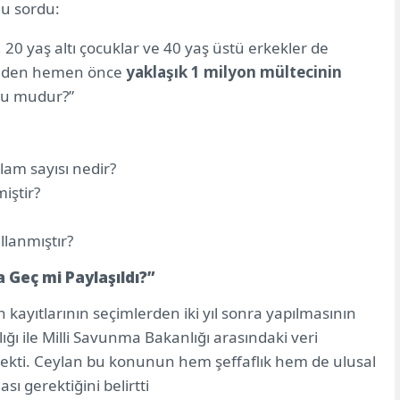
nu sordu:
 20 yaş altı çocuklar ve 40 yaş üstü erkekler de
rinden hemen önce
yaklaşık 1 milyon mültecinin
ğru mudur?”
lam sayısı nedir?
miştir?
llanmıştır?
a Geç mi Paylaşıldı?”
n kayıtlarının seçimlerden iki yıl sonra yapılmasının
ığı ile Milli Savunma Bakanlığı arasındaki veri
çekti. Ceylan bu konunun hem şeffaflık hem de ulusal
ı gerektiğini belirtti