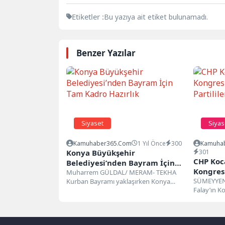
Etiketler :
Bu yazıya ait etiket bulunamadı.
Benzer Yazılar
Siyaset
Siyas
Kamuhaber365.com
1 Yıl Önce
300
Kamuha
Konya Büyükşehir
301
CHP Koca
Belediyesi’nden Bayram İçin
Kongres
Tam Kadro Hazırlık
Muharrem GÜLDAL/ MERAM- TEKHA
Partilil
SÜMEYYEN
Kurban Bayramı yaklaşırken Konya
Falay’ın K
Büyükşehir Belediyesi, şehir genelinde
Yaşandı Koc
vatandaşların huzurlu bir...
düzenlenen