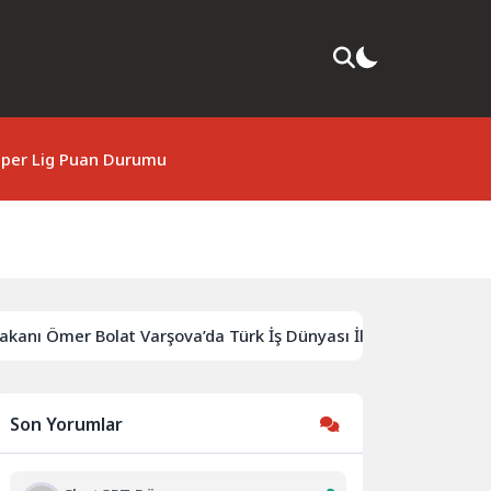
per Lig Puan Durumu
ı Ömer Bolat Varşova’da Türk İş Dünyası İle Buluştu: Ticaret H
Son Yorumlar