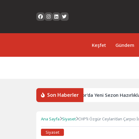
Keşfet
Gündem
Son Haberler
de Yangın Çıktı
Samsunspor’da Yeni Sezon Hazırlıkları 
Ana Sayfa
Siyaset
CHP’li Özgür Ceylan’dan Çarpıcı İd
Siyaset