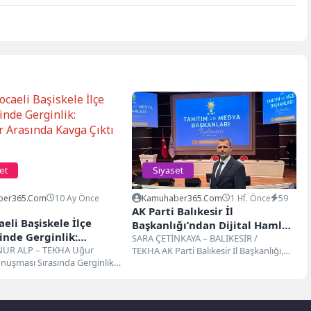
et
Siyaset
ber365.com
10 Ay Önce
Kamuhaber365.com
1 Hf. Önce
59
AK Parti Balıkesir İl
eli Başiskele İlçe
Başkanlığı’ndan Dijital Hamle:
inde Gerginlik:
Üye Kayıt Süreci Dijitale
SARA ÇETİNKAYA – BALIKESİR /
er Arasında Kavga Çıktı
UR ALP – TEKHA Uğur
TEKHA AK Parti Balıkesir İl Başkanlığı,
Taşındı
onuşması Sırasında Gerginlik
teşkilat çalışmalarında çağın gereklerine
aeli’nin Başiskele ilçesinde
uygun...
 CHP...