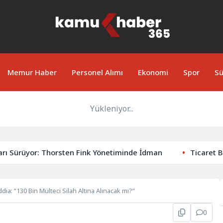
Memur Haber
Personel Alımı
Ekonomi
Spor
Sü
Yükleniyor...
Sürüyor: Thorsten Fink Yönetiminde İdman
Ticaret Bakan
dia: “130 Bin Mülteci Silah Altına Alınacak mı?”
0