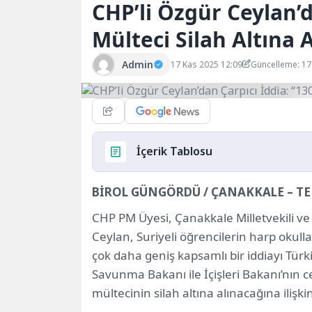
CHP’li Özgür Ceylan’d
Mülteci Silah Altına 
Admin
17 Kas 2025 12:09
Güncelleme: 17
İçerik Tablosu
BİROL GÜNGÖRDÜ / ÇANAKKALE – T
“Askeralma Şubelerine 130 Bin Kişilik Li
Türkiye Dünyada En Fazla Mülteci Barı
CHP PM Üyesi, Çanakkale Milletvekili 
“130 Bin Kişi 2023 Seçimlerinde Oy Kul
Ceylan, Suriyeli öğrencilerin harp okulla
İçişleri Bakanlığı’na Kritik Sorular: “
çok daha geniş kapsamlı bir iddiayı Türk
Ceylan: “Veriler Bakanlıklar Arasında Ge
Savunma Bakanı ile İçişleri Bakanı’nın 
mültecinin silah altına alınacağına ilişk