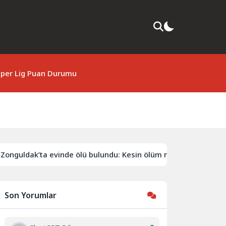
per Lig Puan Durumu
nguldak’ta evinde ölü bulundu: Kesin ölüm nedeni otopsiyle be
Son Yorumlar