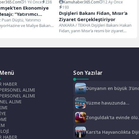
ber365.com
1 Yıl Önce
238
Kamuhaber365.com
12 Ay Önce
imşek’ten Ekonomiye
193
Dışişleri Bakanı Fidan, Mısır’a
sajı: “Yatırımcı
Ziyaret Gerçekleştiriyor
da Toparlanma Var”
 Puan Düştü, Yatırımcı
ANKARA / TEKHA Dışişleri Bakanı Hakan
ıyorHazine ve Maliye Bakanı
Fidan, yarın Mısır’a resmi bir ziyaret
şek, Katar’ın başkenti...
gerçekleştirecek. Ziyaret kapsamında...
 Menü
Son Yazılar
 HABER
Dünyanın en büyük 3’ün
PERSONEL ALIMI
vinç gemisi ‘SAIPEM 7000’
 PERSONEL ALIMI
1915 Çanakkale
NEL ALIMI
Yüzme havuzunda
Köprüsü’nün altından ge
LIMI
geleceğin sporcuları
İYE
yetişiyor
Zonguldak’ta evinde ölü
OMİ
bulundu: Kesin ölüm
EM
nedeni otopsiyle
LOJİ
Kars’ta Hayvancılıkta Diji
belirlenecek
 HABER
Küpe Dönemi Başladı