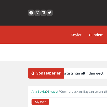
Keşfet
Gündem
Son Haberler
 ‘SAIPEM 7000’, 1915 Çanakkale Köprüsü’nün altından geçti
Ana Sayfa
Siyaset
Cumhurbaşkanı Başdanışmanı Yiği
Siyaset