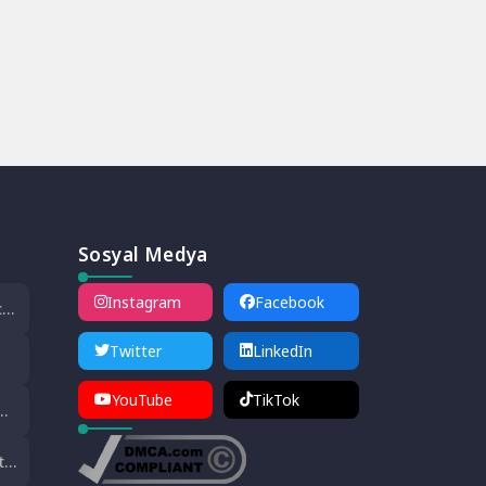
Sosyal Medya
Instagram
Facebook
cü
,
Twitter
LinkedIn
çti
YouTube
TikTok
tal