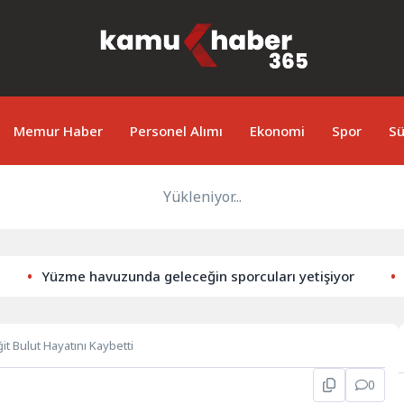
Memur Haber
Personel Alımı
Ekonomi
Spor
Sü
Yükleniyor...
Yüzme havuzunda geleceğin sporcuları yetişiyor
Zo
t Bulut Hayatını Kaybetti
0