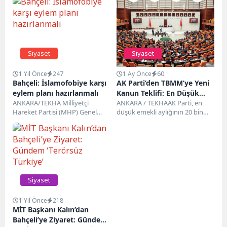
Siyaset
Siyaset
1 Yıl Önce
247
1 Ay Önce
60
Bahçeli: İslamofobiye karşı
AK Parti’den TBMM’ye Yeni
eylem planı hazırlanmalı
Kanun Teklifi: En Düşük
ANKARA/TEKHA Milliyetçi
Emekli Aylığı 23 Bin 552
ANKARA / TEKHAAK Parti, en
Hareket Partisi (MHP) Genel
düşük emekli aylığının 20 bin
Liraya Yükseliyor
Başkanı Devlet Bahçeli, bazı
liradan 23 bin 552 liraya...
çevrelerin İslam’a yönelik
saldırılarını sert...
Siyaset
1 Yıl Önce
218
MİT Başkanı Kalın’dan
Bahçeli’ye Ziyaret: Gündem