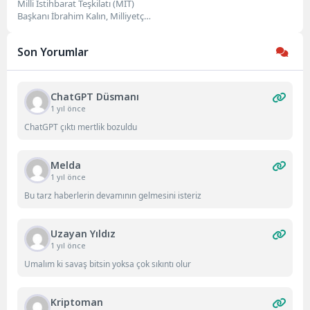
‘Terörsüz Türkiye’
Milli İstihbarat Teşkilatı (MİT)
Başkanı İbrahim Kalın, Milliyetçi
Hareket Partisi (MHP) Genel
Başkanı Devlet Bahçeli’yi,...
Son Yorumlar
ChatGPT Düsmanı
1 yıl önce
ChatGPT çıktı mertlik bozuldu
Melda
1 yıl önce
Bu tarz haberlerin devamının gelmesini isteriz
Uzayan Yıldız
1 yıl önce
Umalım ki savaş bitsin yoksa çok sıkıntı olur
Kriptoman