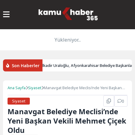
Yükleniyor...
Son Haberler
e Altyapı Bakanı Abdulkadir Uraloğlu, Afyonkarahisar Belediye Başkanlarıyla
Ana Sayfa
Siyaset
Manavgat Belediye Meclisi’nde Yeni Başkan
Vekili Mehmet Çiçek Oldu
Siyaset
0
Manavgat Belediye Meclisi’nde
Yeni Başkan Vekili Mehmet Çiçek
Oldu