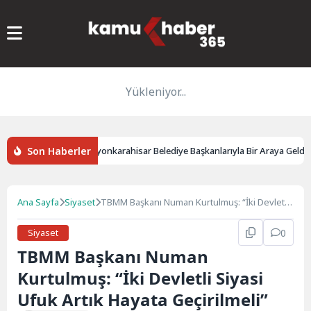
Yükleniyor...
Son Haberler
dulkadir Uraloğlu, Afyonkarahisar Belediye Başkanlarıyla Bir Araya Geldi
Ana Sayfa
Siyaset
TBMM Başkanı Numan Kurtulmuş: “İki Devletli
Siyasi Ufuk Artık Hayata Geçirilmeli”
Siyaset
0
TBMM Başkanı Numan
Kurtulmuş: “İki Devletli Siyasi
Ufuk Artık Hayata Geçirilmeli”