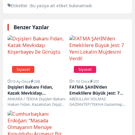
Etiketler :
Bu yazıya ait etiket bulunamadı.
Benzer Yazılar
Siyaset
Siyaset
10 Ay Önce
208
1 Yıl Önce
201
Dışişleri Bakanı Fidan,
FATMA ŞAHİN’den
Kazak Mevkidaşı
Emeklilere Büyük Jest: 7
Köşerbayev İle Görüştü
ANKARA / TEKHA Dışişleri Bakanı
Yeni Lokalin Müjdesini
ABDULLAH SOLMAZ-
Hakan Fidan, Kazakistan Dışişleri
GAZİANTEP/TEKHA Gaziantep
Verdi!
Bakanı Yermek Köşerbayev ile
Büyükşehir Belediye Başkanı
telefon görüşmesi...
Fatma Şahin, yapımı
tamamlanmak üzere olan
Emekliler Lokali’nde
incelemelerde...