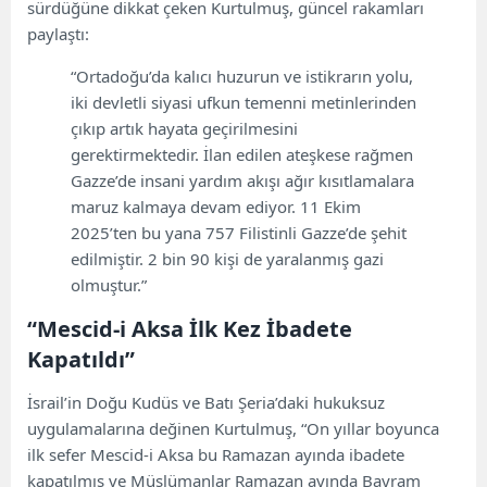
sürdüğüne dikkat çeken Kurtulmuş, güncel rakamları
paylaştı:
“Ortadoğu’da kalıcı huzurun ve istikrarın yolu,
iki devletli siyasi ufkun temenni metinlerinden
çıkıp artık hayata geçirilmesini
gerektirmektedir. İlan edilen ateşkese rağmen
Gazze’de insani yardım akışı ağır kısıtlamalara
maruz kalmaya devam ediyor. 11 Ekim
2025’ten bu yana 757 Filistinli Gazze’de şehit
edilmiştir. 2 bin 90 kişi de yaralanmış gazi
olmuştur.”
“Mescid-i Aksa İlk Kez İbadete
Kapatıldı”
İsrail’in Doğu Kudüs ve Batı Şeria’daki hukuksuz
uygulamalarına değinen Kurtulmuş, “On yıllar boyunca
ilk sefer Mescid-i Aksa bu Ramazan ayında ibadete
kapatılmış ve Müslümanlar Ramazan ayında Bayram