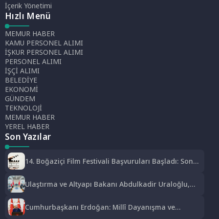
İçerik Yönetimi
Hızlı Menü
MEMUR HABER
KAMU PERSONEL ALIMI
İŞKUR PERSONEL ALIMI
PERSONEL ALIMI
İŞÇİ ALIMI
BELEDİYE
EKONOMİ
GÜNDEM
TEKNOLOJİ
MEMUR HABER
YEREL HABER
Son Yazılar
14. Boğaziçi Film Festivali Başvuruları Başladı: Son
Tarih 15 Eylül
Ulaştırma ve Altyapı Bakanı Abdulkadir Uraloğlu,
Afyonkarahisar Belediye Başkanlarıyla Bir Araya
Geldi
Cumhurbaşkanı Erdoğan: Millî Dayanışma ve
Toplumsal Bütünleşmenin Güçlendirilmesine Dair