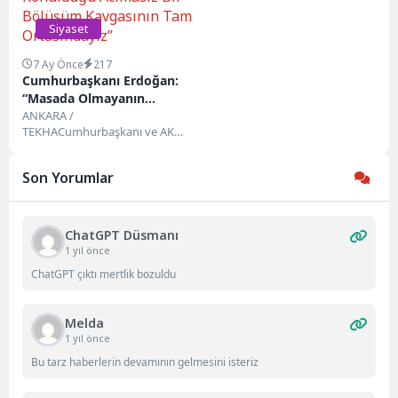
Siyaset
7 Ay Önce
217
Cumhurbaşkanı Erdoğan:
“Masada Olmayanın
Menüye Konulduğu
ANKARA /
TEKHACumhurbaşkanı ve AK
Acımasız Bir Bölüşüm
Parti Genel Başkanı Recep
Kavgasının Tam
Tayyip Erdoğan, 2026 yılının ilk
Ortasındayız”
Son Yorumlar
TBMM...
ChatGPT Düsmanı
1 yıl önce
ChatGPT çıktı mertlik bozuldu
Melda
1 yıl önce
Bu tarz haberlerin devamının gelmesini isteriz