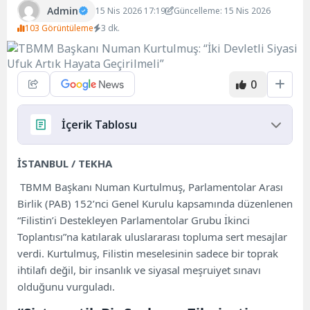
Admin
15 Nis 2026 17:19
Güncelleme: 15 Nis 2026
103 Görüntüleme
3 dk.
0
İçerik Tablosu
“Sistematik Bir Soykırım Zihniyeti Uygulanıyor”
İSTANBUL / TEKHA
Gazze’deki İnsani Tablo: 757 Şehit
TBMM Başkanı Numan Kurtulmuş, Parlamentolar Arası
“Mescid-i Aksa İlk Kez İbadete Kapatıldı”
Birlik (PAB) 152’nci Genel Kurulu kapsamında düzenlenen
İsrail Parlamentosuna “Gayrimeşru Karar”
“Filistin’i Destekleyen Parlamentolar Grubu İkinci
Tepkisi
Toplantısı”na katılarak uluslararası topluma sert mesajlar
“Netanyahu Şebekesi Mahkemelerde Hesap
verdi. Kurtulmuş, Filistin meselesinin sadece bir toprak
Verecek”
ihtilafı değil, bir insanlık ve siyasal meşruiyet sınavı
olduğunu vurguladı.