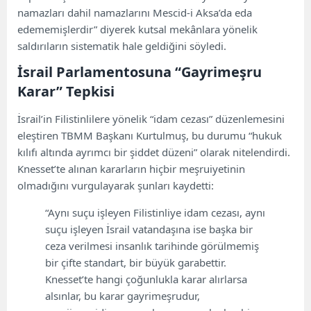
namazları dahil namazlarını Mescid-i Aksa’da eda
edememişlerdir” diyerek kutsal mekânlara yönelik
saldırıların sistematik hale geldiğini söyledi.
İsrail Parlamentosuna “Gayrimeşru
Karar” Tepkisi
İsrail’in Filistinlilere yönelik “idam cezası” düzenlemesini
eleştiren TBMM Başkanı Kurtulmuş, bu durumu “hukuk
kılıfı altında ayrımcı bir şiddet düzeni” olarak nitelendirdi.
Knesset’te alınan kararların hiçbir meşruiyetinin
olmadığını vurgulayarak şunları kaydetti:
“Aynı suçu işleyen Filistinliye idam cezası, aynı
suçu işleyen İsrail vatandaşına ise başka bir
ceza verilmesi insanlık tarihinde görülmemiş
bir çifte standart, bir büyük garabettir.
Knesset’te hangi çoğunlukla karar alırlarsa
alsınlar, bu karar gayrimeşrudur,