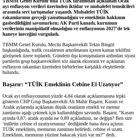
TBMM Genel Kurulu’nda TÜİK tarafından açıklanan Ocak
ayı enflasyon verileri üzerinden iktidar ve muhalefet temsilcileri
arasında sert tartışmalar yaşandı. Muhalefet TÜİK
rakamlarının gerçeği yansıtmadığını ve emeklinin hakkının
gasbedildiğini savunurken; AK Parti kanadı, kurumun
verilerinin manipülatif olmadığını ve enflasyonun 2027’de tek
haneye ineceğini vurguladı.
TBMM Genel Kurulu, Meclis Başkanvekili Tekin Bingöl
başkanlığında, trafik cezalarının artırılmasını içeren kanun teklifini
görüşmek üzere toplandı. Gündem dışı konuşmaların ardından siyasi
partilerin grup başkanvekilleri söz alarak ekonomi ve açıklanan
enflasyon rakamları üzerinden birbirlerine karşılıklı eleştirilerde
bulundu.
Başarır: “TÜİK Emeklinin Cebine El Uzatıyor”
Ocak ayı enflasyonunun yüzde 4,84 olarak açıklanmasına tepki
gösteren CHP Grup Başkanvekili Ali Mahir Başarır, Kasım ve
Aralık aylarında açıklanan düşük oranların emekli ve memur
zamlarını aşağı çekmek için kullanıldığını savundu. Başarır, “Kasım
ayında 0,87, aralık ayında ise 0,89 açıkladınız, ne değişti? Ben size
‘milletin cebine el uzatıyorsunuz’ dediğimde bana dava açtınız.
TÜİK emeklinin, memurun zammını belirledi, cebine el uzattı.
Emeklinin, memurun yüzüne bakacak yüzü var mı?” dedi.