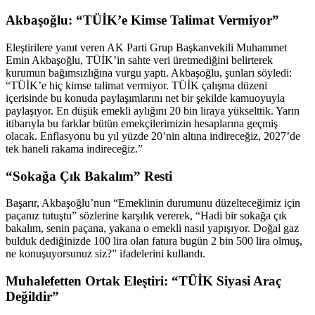
Akbaşoğlu: “TÜİK’e Kimse Talimat Vermiyor”
Eleştirilere yanıt veren AK Parti Grup Başkanvekili Muhammet
Emin Akbaşoğlu, TÜİK’in sahte veri üretmediğini belirterek
kurumun bağımsızlığına vurgu yaptı. Akbaşoğlu, şunları söyledi:
“TÜİK’e hiç kimse talimat vermiyor. TÜİK çalışma düzeni
içerisinde bu konuda paylaşımlarını net bir şekilde kamuoyuyla
paylaşıyor. En düşük emekli aylığını 20 bin liraya yükselttik. Yarın
itibarıyla bu farklar bütün emekçilerimizin hesaplarına geçmiş
olacak. Enflasyonu bu yıl yüzde 20’nin altına indireceğiz, 2027’de
tek haneli rakama indireceğiz.”
“Sokağa Çık Bakalım” Resti
Başarır, Akbaşoğlu’nun “Emeklinin durumunu düzelteceğimiz için
paçanız tutuştu” sözlerine karşılık vererek, “Hadi bir sokağa çık
bakalım, senin paçana, yakana o emekli nasıl yapışıyor. Doğal gaz
bulduk dediğinizde 100 lira olan fatura bugün 2 bin 500 lira olmuş,
ne konuşuyorsunuz siz?” ifadelerini kullandı.
Muhalefetten Ortak Eleştiri: “TÜİK Siyasi Araç
Değildir”