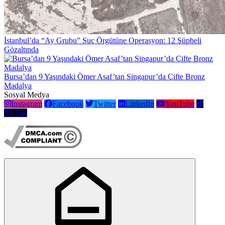
İstanbul’da “Ay Grubu” Suç Örgütüne Operasyon: 12 Şüpheli
Gözaltında
Bursa’dan 9 Yaşındaki Ömer Asaf’tan Singapur’da Çifte Bronz
Madalya
Sosyal Medya
Instagram
Facebook
Twitter
LinkedIn
YouTube
TikTok