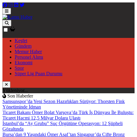
Keşfet
Gündem
Memur Haber
Personel Alımı
Ekonomi
Spor
Süper Lig Puan Durumu
Yükleniyor...
Son Haberler
Samsunspor’da Yeni Sezon Hazırlıkları Sürüyor: Thorsten Fink
Yönetiminde İdman
Ticaret Bakanı Ömer Bolat Varşova’da Türk İş Dünyası İle Buluştu:
Ticaret Hacmi 12,5 Milyar Dolara Ulaştı
İstanbul’da “Ay Grubu” Suç Örgütüne Operasyon: 12 Şüpheli
Gözaltında
Bursa’dan 9 Yaşındaki Ömer Asaf’tan Singapur’da Çifte Bronz