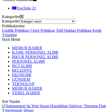
YouTube
23
Kategoriler
Kategoriler
Politikalarımız
Gizlilik Politikası
Çerez Politikası
Telif Hakları Politikası
İçerik
Yönetimi
Hızlı Menü
MEMUR HABER
KAMU PERSONEL ALIMI
İŞKUR PERSONEL ALIMI
PERSONEL ALIMI
İŞÇİ ALIMI
BELEDİYE
EKONOMİ
GÜNDEM
TEKNOLOJİ
MEMUR HABER
YEREL HABER
Son Yazılar