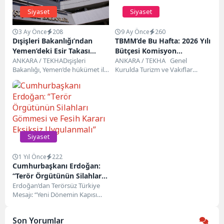
Siyaset
Siyaset
3 Ay Önce
208
9 Ay Önce
260
Dışişleri Bakanlığı’ndan
TBMM’de Bu Hafta: 2026 Yılı
Yemen’deki Esir Takası
Bütçesi Komisyon
Mutabakatına İlişkin
ANKARA / TEKHADışişleri
Gündeminde
ANKARA / TEKHA Genel
Bakanlığı, Yemen’de hükümet ile
Kurulda Turizm ve Vakıflar
Açıklama
Husiler arasında tutukluların
Düzenlemesi
serbest bırakılması konusunda
GörüşülecekTürkiye Büyük
varılan mutabakatın...
Millet Meclisi’nde (TBMM)...
Siyaset
1 Yıl Önce
222
Cumhurbaşkanı Erdoğan:
“Terör Örgütünün Silahları
Gömmesi ve Fesih Kararı
Erdoğan’dan Terörsüz Türkiye
Mesajı: “Yeni Dönemin Kapısı
Eksiksiz Uygulanmalı”
Aralanıyor” Cumhurbaşkanı
Recep Tayyip Erdoğan,
Son Yorumlar
Arnavutluk’un başkenti