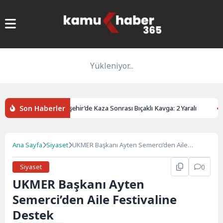
Yükleniyor...
Son Haberler
yandırdı
Eskişehir’de Kaza Sonrası Bıçaklı Kavga: 2 Yaralı
D
Ana Sayfa
Siyaset
UKMER Başkanı Ayten Semerci’den Aile
Festivaline Destek
Siyaset
0
UKMER Başkanı Ayten
Semerci’den Aile Festivaline
Destek