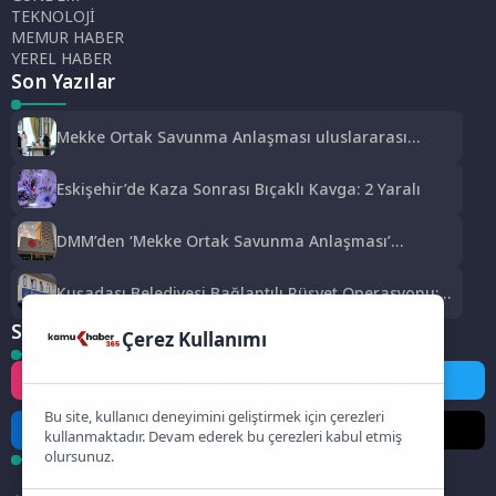
TEKNOLOJİ
MEMUR HABER
YEREL HABER
Son Yazılar
Mekke Ortak Savunma Anlaşması uluslararası
basında geniş yankı uyandırdı
Eskişehir’de Kaza Sonrası Bıçaklı Kavga: 2 Yaralı
DMM’den ‘Mekke Ortak Savunma Anlaşması’
iddialarına yalanlama
Kuşadası Belediyesi Bağlantılı Rüşvet Operasyonu:
15 Gözaltı
Sosyal Medya
Çerez Kullanımı
Instagram
Facebook
Twitter
Bu site, kullanıcı deneyimini geliştirmek için çerezleri
LinkedIn
YouTube
TikTok
kullanmaktadır. Devam ederek bu çerezleri kabul etmiş
olursunuz.