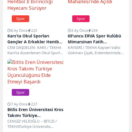
Spor
Spor
8 Ay Önce
223
3 Ay Önce
239
Kars’ta Okul Sporları
69’uncu ERVA Spor Kulübü
Gençler A Erkekler Hentbol
Mimarsinan Fatih
İl Birinciliği Heyecanı
CEM DAŞDELEN- KARS / TEKHA
Mahallesi’nde Açıldı
KAYSERİ / TEKHA Kayseri Valisi
Kars’ta düzenlenen Okul Sporları
Gökmen Çiçek, Erdemlerimizle
Sürüyor
Gençler A Erkekler Hentbol İl
Varız (ERVA) Projesi kapsamında
Birinciliği...
Kayseri Eczacı Odası...
Spor
7 Ay Önce
227
Bitlis Eren Üniversitesi Kros
Takımı Türkiye
Üçüncülüğünü Elde Etmeyi
CENGİZ VELİOĞLU – BİTLİS /
TEKHATürkiye Üniversite
Başardı
Sporları Federasyonu tarafından