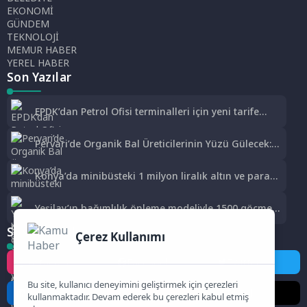
EKONOMİ
GÜNDEM
TEKNOLOJİ
MEMUR HABER
YEREL HABER
Son Yazılar
EPDK’dan Petrol Ofisi terminalleri için yeni tarife
kararı
Pervari’de Organik Bal Üreticilerinin Yüzü Gülecek:
Bu Yıl Rekolte İyi Seviyede Bekleniyor
Konya’da minibüsteki 1 milyon liralık altın ve parayı
çalan 5 şüpheli 3 ilde yakalandı
Yeşilay’ın bağımlılık önleme modeliyle 1500 göçmen
genç güvenli geleceğe hazırlandı
Sosyal Medya
Çerez Kullanımı
Instagram
Facebook
Twitter
Bu site, kullanıcı deneyimini geliştirmek için çerezleri
LinkedIn
YouTube
TikTok
kullanmaktadır. Devam ederek bu çerezleri kabul etmiş