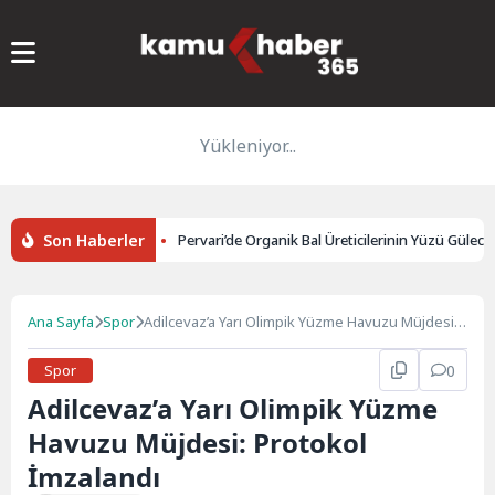
Yükleniyor...
Son Haberler
eni tarife kararı
Pervari’de Organik Bal Üreticilerinin Yüzü Gülecek: 
Ana Sayfa
Spor
Adilcevaz’a Yarı Olimpik Yüzme Havuzu Müjdesi:
Protokol İmzalandı
Spor
0
Adilcevaz’a Yarı Olimpik Yüzme
Havuzu Müjdesi: Protokol
İmzalandı