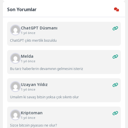
21 Ocak 2026 tarihinde
Son Yorumlar
Aydın’ın...
ChatGPT Düsmanı
1 yıl önce
ChatGPT çıktı mertlik bozuldu
Melda
1 yıl önce
Bu tarz haberlerin devamının gelmesini isteriz
Uzayan Yıldız
1 yıl önce
Umalım ki savaş bitsin yoksa çok sıkıntı olur
Kriptoman
1 yıl önce
Sizce bitcoin piyasası ne olur?