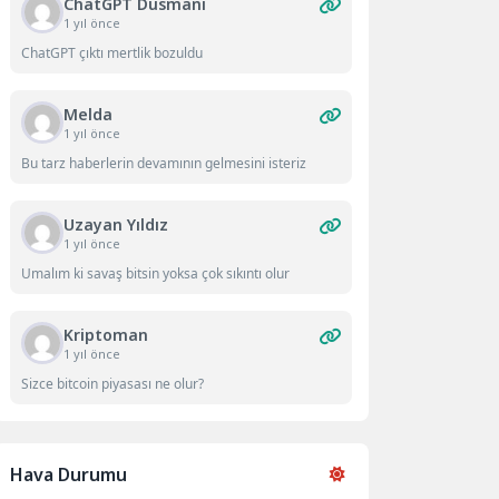
ChatGPT Düsmanı
1 yıl önce
ChatGPT çıktı mertlik bozuldu
Melda
1 yıl önce
Bu tarz haberlerin devamının gelmesini isteriz
Uzayan Yıldız
1 yıl önce
Umalım ki savaş bitsin yoksa çok sıkıntı olur
Kriptoman
1 yıl önce
Sizce bitcoin piyasası ne olur?
Hava Durumu