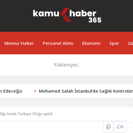
Memur Haber
Personel Alımı
Ekonomi
Spor
Sü
Yükleniyor...
Edeceğiz
Mohamed Salah İstanbul’da Sağlık Kontrolünd
liği, birde Türkiye 3’lüğü geldi
0