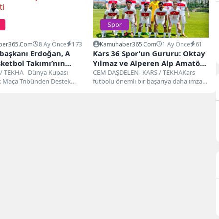
Spor
ber365.com
8 Ay Önce
173
Kamuhaber365.com
1 Ay Önce
61
aşkanı Erdoğan, A
Kars 36 Spor’un Gururu: Oktay
sketbol Takımı’nın
Yılmaz ve Alperen Alp Amatör
ersek Maçını Salonda
/ TEKHA Dünya Kupası
Millî Takım’da
CEM DAŞDELEN- KARS / TEKHAKars
k Maça Tribünden Destek
futbolu önemli bir başarıya daha imza
ti
kanı Recep Tayyip
attı. Bölgesel Amatör Lig’de...