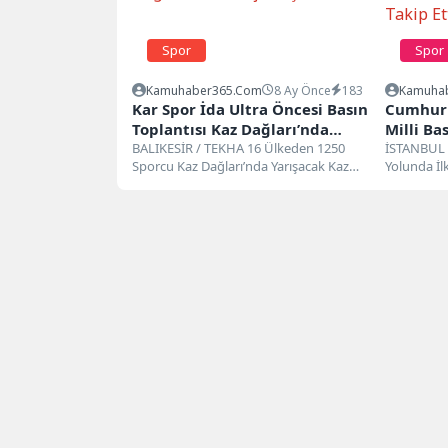
Spor
Spor
Kamuhaber365.com
8 Ay Önce
183
Kamuha
Kar Spor İda Ultra Öncesi Basın
Cumhurb
Toplantısı Kaz Dağları’nda
Milli Ba
Gerçekleştirildi
BALIKESİR / TEKHA 16 Ülkeden 1250
Bosna H
İSTANBUL 
Sporcu Kaz Dağları’nda Yarışacak Kaz
Yolunda İl
Takip Et
Dağları’nın benzersiz doğasında
Cumhurbaş
düzenlenecek...
Erdoğan,...