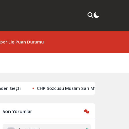
per Lig Puan Durumu
en Geçti
CHP Sözcüsü Müslim Sarı MYK Gündemine Dair A
Son Yorumlar