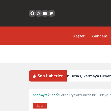
Keşfet
Gündem
Son Haberler
: Bölgemizdeki Emperyalist Tuzakları Boşa Çıkarmaya Devam 
Ana Sayfa
Spor
Gelibolu’ya okçulukda bir Türkiye 2’
Spor