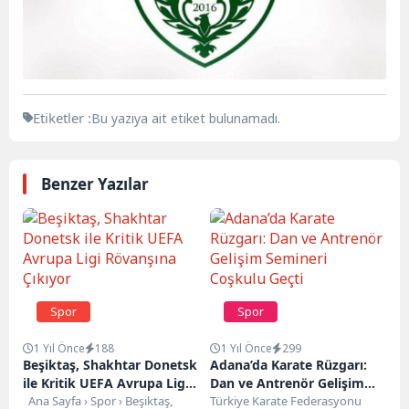
Etiketler :
Bu yazıya ait etiket bulunamadı.
Benzer Yazılar
Spor
Spor
1 Yıl Önce
188
1 Yıl Önce
299
Beşiktaş, Shakhtar Donetsk
Adana’da Karate Rüzgarı:
ile Kritik UEFA Avrupa Ligi
Dan ve Antrenör Gelişim
Rövanşına Çıkıyor
Ana Sayfa › Spor › Beşiktaş,
Semineri Coşkulu Geçti
Türkiye Karate Federasyonu