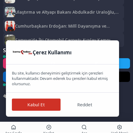
Tarih 15 Eylül
Ulaştırma ve Altyapı Bakanı Abdulkadir Uraloğlu,
Afyonkarahisar Belediye Başkanlarıyla Bir Araya
Geldi
Cumhurbaşkanı Erdoğan: Millî Dayanışma ve
Toplumsal Bütünleşmenin Güçlendirilmesine Dair
Kanun Teklifi Gazi Meclisimizin Takdirine Sunuldu
Samsun’da İki Otomobil Çarpıştı: Kızılay Kampı
Alanına Savrulan Araçtaki 1 Kişi Yaralandı
Sosyal Medya
Çerez Kullanımı
Instagram
Facebook
Twitter
Bu site, kullanıcı deneyimini geliştirmek için çerezleri
LinkedIn
YouTube
TikTok
kullanmaktadır. Devam ederek bu çerezleri kabul etmiş
olursunuz.
Kabul Et
Reddet