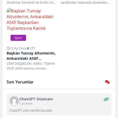
Shakhtar Donetsk ile Kritik UEFA
tarafından Adana’da düzenlenen
Avrupa Ligi...
Dan ve Antrenör Gelişim
Semineri, yoğun katılım ve
yüksek...
Spor
12 Ay Önce
277
Başkan Tuncay Altunterim,
Ankara’daki ASKF
Başkanları Toplantısına
CEM DAŞDELEN- KARS / TEKHA
2025-2026 sezonu öncesi
Katıldı
amatör futbolun geleceğini
şekillendirecek olan “Dijital
Son Yorumlar
Lisans...
ChatGPT Düsmanı
1 yıl önce
ChatGPT çıktı mertlik bozuldu