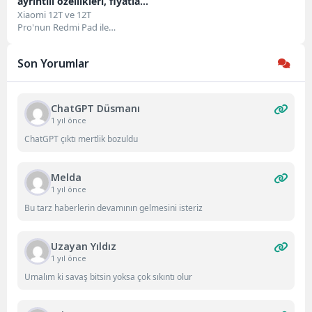
ayrıntılı özellikleri, fiyatları
ve görselleri lansman
Xiaomi 12T ve 12T
Pro'nun Redmi Pad ile
öncesinde sızdırıldı
birlikte önümüzdeki ay (Ekim)
piyasaya sürüleceği
Son Yorumlar
bildiriliyor. Kesin lansman tarihi
henüz...
ChatGPT Düsmanı
1 yıl önce
ChatGPT çıktı mertlik bozuldu
Melda
1 yıl önce
Bu tarz haberlerin devamının gelmesini isteriz
Uzayan Yıldız
1 yıl önce
Umalım ki savaş bitsin yoksa çok sıkıntı olur