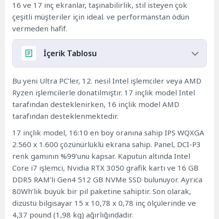
16 ve 17 inç ekranlar, taşınabilirlik, stil isteyen çok
çeşitli müşteriler için ideal. ve performanstan ödün
vermeden hafif.
İçerik Tablosu
Fiyatlandırma ve kullanılabilirlik
Bu yeni Ultra PC’ler, 12. nesil Intel işlemciler veya AMD
Ryzen işlemcilerle donatılmıştır. 17 inçlik model Intel
tarafından desteklenirken, 16 inçlik model AMD
tarafından desteklenmektedir.
17 inçlik model, 16:10 en boy oranına sahip IPS WQXGA
2.560 x 1.600 çözünürlüklü ekrana sahip. Panel, DCI-P3
renk gamının %99’unu kapsar. Kaputun altında Intel
Core i7 işlemci, Nvidia RTX 3050 grafik kartı ve 16 GB
DDR5 RAM’li Gen4 512 GB NVMe SSD bulunuyor. Ayrıca
80Wh’lik büyük bir pil paketine sahiptir. Son olarak,
dizüstü bilgisayar 15 x 10,78 x 0,78 inç ölçülerinde ve
4,37 pound (1,98 kg) ağırlığındadır.