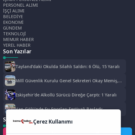
PERSONEL ALIMI
İŞÇİ ALIMI
BELEDİYE
EKONOMİ
GÜNDEM
TEKNOLOJİ
MEMUR HABER
YEREL HABER
Son Yazılar
Tayland’daki Okulda Silahlı Saldırı: 6 Ölü, 15 Yaralı
Millî Güvenlik Kurulu Genel Sekreteri Okay Memiş,
Kars’ta
Eskişehir’de Alkollü Sürücü Direğe Çarptı: 1 Yaralı
Van Gölü’nde Su Sporları Festivali Başladı:
Abdulahat Arvas’tan “Terörsüz Türkiye” Vurgusu
Sosyal Medya
Çerez Kullanımı
Instagram
Facebook
Twitter