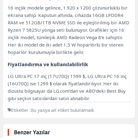
16 inçlik modele gelince, 1.920 x 1200 çözünürlüklü bir
ekrana sahip. Kaputun altında, cihazda 16GB LPDDR4
RAM ve 512GB/1TB NVME SSD ile eşleştirilmiş bir AMD
Ryzen 7 5825U yonga seti bulunuyor. Grafikler için 16
inçlik model, tümleşik AMD Radeon Vega 8’e sahiptir.
Her iki model de iki adet 1,5 W hoparlörlü bir stereo
hoparlör kurulumuyla birlikte gelir.
Fiyatlandırma ve kullanılabilirlik
LG Ultra PC 17 inç (17U70Q) 1599 $, LG Ultra PC 16 inç
(16U70Q) ise 1299 $ olarak fiyatlandırılıyor. Her iki
dizüstü bilgisayar da
LG.com’dan
ve ABD’deki Best Buy
gibi seçkin satıcılardan satın alınabilir.
Etiketler :
Bu yazıya ait etiket bulunamadı.
Benzer Yazılar