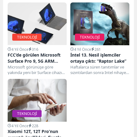
TEKNOLOJİ
TEKNOLOJİ
4 Yıl Önce
316
4 Yıl Önce
261
FCC’de görülen Microsoft
İntel 13. Nesil işlemciler
Surface Pro 9, 5G ARM
ortaya çıktı: “Raptor Lake”
yonga setine sahip olabilir
Microsoft görünüşe göre
Haftalarca süren tanıtımlar ve
yakında yeni bir Surface cihazı
sızıntılardan sonra Intel nihayet
piyasaya sürmeye
13. Nesil işlemcilerini bugün
hazırlanıyor. En son nesil Surface
resmileştiriyor. Intel'in 13. Nesil...
Pro modeli, dokuzuncu
yineleme...
TEKNOLOJİ
4 Yıl Önce
228
Xiaomi 12T, 12T Pro’nun