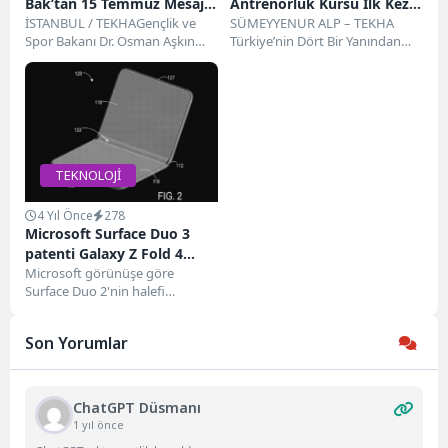
Bak’tan 15 Temmuz Mesajı:
Antrenörlük Kursu İlk Kez
Aynı İnanç Ve Ruhla
İSTANBUL / TEKHAGençlik ve
Düzenleniyor
SÜMEYYENUR ALP – TEKHA
Spor Bakanı Dr. Osman Aşkın
Türkiye’nin Dört Bir Yanından
Şehitler Köprüsü’ndeyiz
Bak, 15 Temmuz Demokrasi ve
Gelen Antrenör Adayları
Milli...
Burdur’da Buluştu Türkiye
Futbol...
TEKNOLOJİ
4 Yıl Önce
278
Microsoft Surface Duo 3
patenti Galaxy Z Fold 4
benzeri tasarımı sergiliyor
Microsoft görünüşe göre
Surface Duo 2'nin halefi
üzerinde çalışıyor . Bir patent,
yeni bir Surface...
Son Yorumlar
ChatGPT Düsmanı
1 yıl önce