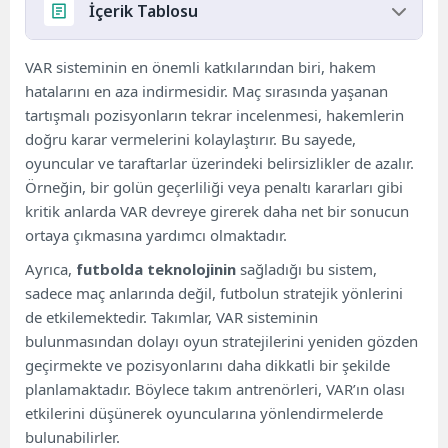
İçerik Tablosu
VAR Sisteminin Futbolda Teknolojinin Rolü
VAR sisteminin en önemli katkılarından biri, hakem
Futbolda Teknolojinin Gelişimi ve VAR
hatalarını en aza indirmesidir. Maç sırasında yaşanan
Uygulamaları
tartışmalı pozisyonların tekrar incelenmesi, hakemlerin
VAR Sistemi ile Hataların Azaltılması: Gelişmeler
doğru karar vermelerini kolaylaştırır. Bu sayede,
Futbolda Teknolojinin Sağladığı Avantajlar ve
oyuncular ve taraftarlar üzerindeki belirsizlikler de azalır.
Sonuçlar
Örneğin, bir golün geçerliliği veya penaltı kararları gibi
VAR Tartışmalarının Futboldaki Etkileri ve
kritik anlarda VAR devreye girerek daha net bir sonucun
Geleceği
ortaya çıkmasına yardımcı olmaktadır.
Ayrıca,
futbolda teknolojinin
sağladığı bu sistem,
sadece maç anlarında değil, futbolun stratejik yönlerini
de etkilemektedir. Takımlar, VAR sisteminin
bulunmasından dolayı oyun stratejilerini yeniden gözden
geçirmekte ve pozisyonlarını daha dikkatli bir şekilde
planlamaktadır. Böylece takım antrenörleri, VAR’ın olası
etkilerini düşünerek oyuncularına yönlendirmelerde
bulunabilirler.