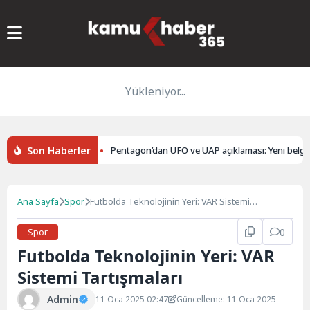
Yükleniyor...
Son Haberler
u: 15 Gözaltı
Pentagon’dan UFO ve UAP açıklaması: Yeni belgeler k
Ana Sayfa
Spor
Futbolda Teknolojinin Yeri: VAR Sistemi
Tartışmaları
Spor
0
Futbolda Teknolojinin Yeri: VAR
Sistemi Tartışmaları
Admin
11 Oca 2025 02:47
Güncelleme: 11 Oca 2025