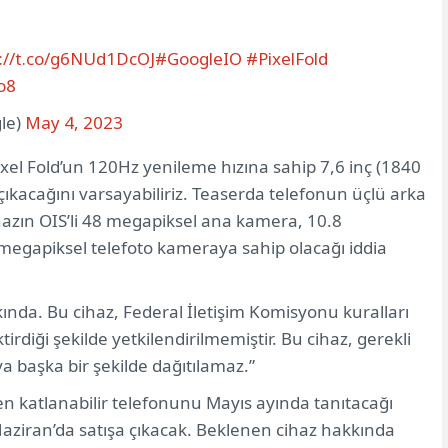
s://t.co/g6NUd1DcOJ
#GoogleIO
#PixelFold
o8
le)
May 4, 2023
Pixel Fold’un 120Hz yenileme hızına sahip 7,6 inç (1840
çıkacağını varsayabiliriz. Teaserda telefonun üçlü arka
hazın OIS’li 48 megapiksel ana kamera, 10.8
megapiksel telefoto kameraya sahip olacağı iddia
ında. Bu cihaz, Federal İletişim Komisyonu kuralları
rdiği şekilde yetkilendirilmemiştir. Bu cihaz, gerekli
ya başka bir şekilde dağıtılamaz.”
 katlanabilir telefonunu Mayıs ayında tanıtacağı
aziran’da satışa çıkacak. Beklenen cihaz hakkında