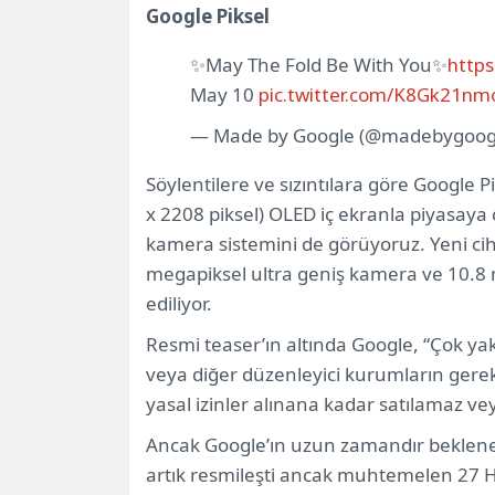
Google Piksel
✨May The Fold Be With You✨
http
May 10
pic.twitter.com/K8Gk21nm
— Made by Google (@madebygoog
Söylentilere ve sızıntılara göre Google 
x 2208 piksel) OLED iç ekranla piyasaya 
kamera sistemini de görüyoruz. Yeni ci
megapiksel ultra geniş kamera ve 10.8 
ediliyor.
Resmi teaser’ın altında Google, “Çok yak
veya diğer düzenleyici kurumların gerekti
yasal izinler alınana kadar satılamaz ve
Ancak Google’ın uzun zamandır beklenen
artık resmileşti ancak muhtemelen 27 H