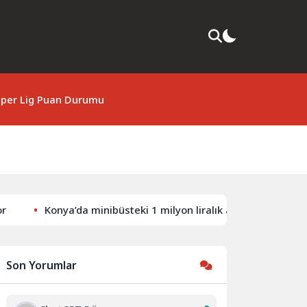
per Lig Puan Durumu
Konya’da minibüsteki 1 milyon liralık altın ve parayı çalan 
Son Yorumlar