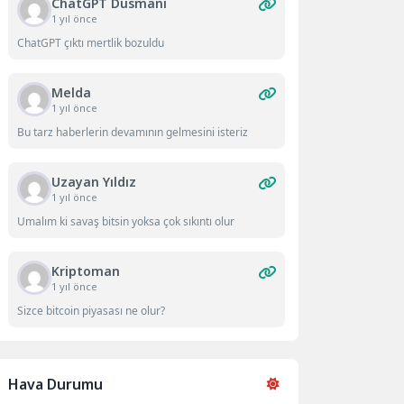
ChatGPT Düsmanı
1 yıl önce
ChatGPT çıktı mertlik bozuldu
Melda
1 yıl önce
Bu tarz haberlerin devamının gelmesini isteriz
Uzayan Yıldız
1 yıl önce
Umalım ki savaş bitsin yoksa çok sıkıntı olur
Kriptoman
1 yıl önce
Sizce bitcoin piyasası ne olur?
Hava Durumu