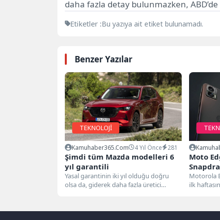
daha fazla detay bulunmazken, ABD’de fiy
Etiketler :
Bu yazıya ait etiket bulunamadı.
Benzer Yazılar
TEKNOLOJİ
TEKN
Kamuhaber365.com
4 Yıl Önce
281
Kamuha
Şimdi tüm Mazda modelleri 6
Moto Ed
yıl garantili
Snapdra
Yasal garantinin iki yıl olduğu doğru
Play Co
Motorola E
olsa da, giderek daha fazla üretici
ilk haftas
ürünlerine daha fazla...
bekleniyor.
tarafından 