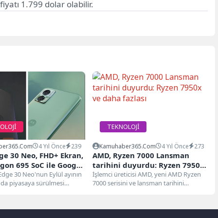
atı 1.799 dolar olabilir.
OLOJİ
TEKNOLOJİ
ber365.com
4 Yıl Önce
239
Kamuhaber365.com
4 Yıl Önce
273
ge 30 Neo, FHD+ Ekran,
AMD, Ryzen 7000 Lansman
gon 695 SoC ile Google
tarihini duyurdu: Ryzen 7950x
nsole’da Görüldü
dge 30 Neo'nun Eylül ayının
ve daha fazlası
İşlemci üreticisi AMD, yeni AMD Ryzen
ında piyasaya sürülmesi
7000 serisini ve lansman tarihini
 Ayrıntılar henüz şirket
duyurdu. Şirket, yeni Ryzen 7000
resmi olarak...
serisini...