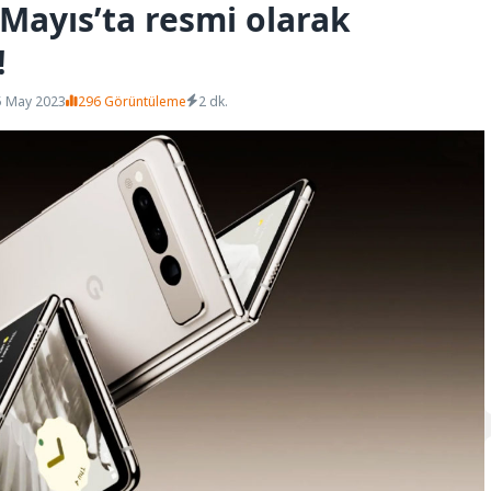
 Mayıs’ta resmi olarak
!
5 May 2023
296 Görüntüleme
2 dk.