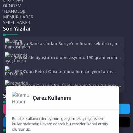
GÜNDEM
TEKNOLOJİ
MEMUR HABER
YEREL HABER
Son Yazılar
Dünya Bankası’ndan Suriye’nin finans sektörü için
100 milyon dolarlık hibe
Mersin’de uyuşturucu operasyonu: 190 gram eroin
ele geçirildi, 1 gözaltı
EPDK’dan Petrol Ofisi terminalleri için yeni tarife
kararı
Pervari’de Organik Bal Üreticilerinin Yüzü Gülecek:
Bu Yıl Rekolte İyi Seviyede Bekleniyor
Sosyal Medya
Çerez Kullanımı
Instagram
Facebook
Twitter
Bu site, kullanıcı deneyimini geliştirmek için çerezleri
LinkedIn
YouTube
TikTok
kullanmaktadır. Devam ederek bu çerezleri kabul etmiş
olursunuz.