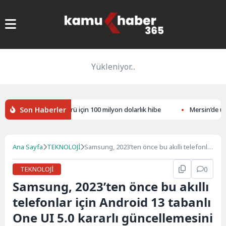
Yükleniyor...
Son Haberler
iye’nin finans sektörü için 100 milyon dolarlık hibe
Mersin’de uyuş
Ana Sayfa
TEKNOLOJİ
Samsung, 2023’ten önce bu akıllı telefonlar
için Android 13 tabanlı One UI 5.0 kararlı
güncellemesini yayınlayacak
TEKNOLOJİ
0
Samsung, 2023’ten önce bu akıllı
telefonlar için Android 13 tabanlı
One UI 5.0 kararlı güncellemesini