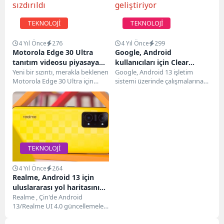
TEKNOLOJİ
TEKNOLOJİ
4 Yıl Önce
276
4 Yıl Önce
299
Motorola Edge 30 Ultra
Google, Android
tanıtım videosu piyasaya
kullanıcıları için Clear
sürülmeden önce sızdırıldı
Yeni bir sızıntı, merakla beklenen
Calling adlı bir özellik
Google, Android 13 işletim
Motorola Edge 30 Ultra için
sistemi üzerinde çalışmalarına
geliştiriyor
tanıtım videosunu ortaya
devam ediyor. Büyük teknoloji
çıkardı . Aynı zamanda 200...
şirketi, Android telefonların çağrı
kalitesini...
TEKNOLOJİ
4 Yıl Önce
264
Realme, Android 13 için
uluslararası yol haritasını
açıkladı, GT2 Pro ilk sırada
Realme , Çin'de Android
13/Realme UI 4.0 güncellemeleri
için planlarını zaten paylaştı ve