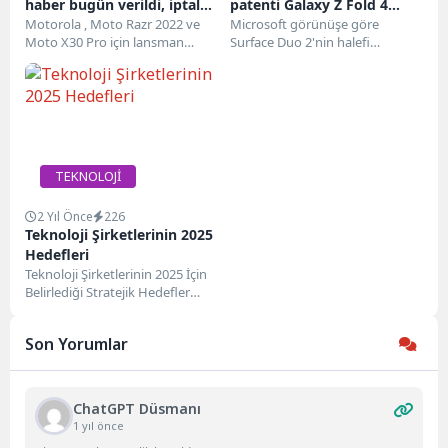
haber bugün verildi, iptal
patenti Galaxy Z Fold 4
edildiği açıklandı
Motorola , Moto Razr 2022 ve
benzeri tasarımı sergiliyor
Microsoft görünüşe göre
Moto X30 Pro için lansman
Surface Duo 2'nin halefi
etkinliğini iptal ederek
üzerinde çalışıyor . Bir patent,
teknoloji...
yeni bir Surface...
TEKNOLOJİ
2 Yıl Önce
226
Teknoloji Şirketlerinin 2025
Hedefleri
Teknoloji Şirketlerinin 2025 İçin
Belirlediği Stratejik Hedefler
Teknoloji şirketlerinin 2025
hedefleri, sektördeki rekabet
Son Yorumlar
gücünü artırmak...
ChatGPT Düsmanı
1 yıl önce