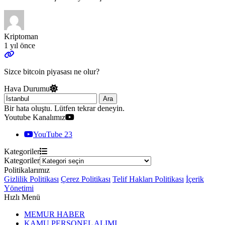
Kriptoman
1 yıl önce
Sizce bitcoin piyasası ne olur?
Hava Durumu
Ara
Bir hata oluştu. Lütfen tekrar deneyin.
Youtube Kanalımız
YouTube
23
Kategoriler
Kategoriler
Politikalarımız
Gizlilik Politikası
Çerez Politikası
Telif Hakları Politikası
İçerik
Yönetimi
Hızlı Menü
MEMUR HABER
KAMU PERSONEL ALIMI