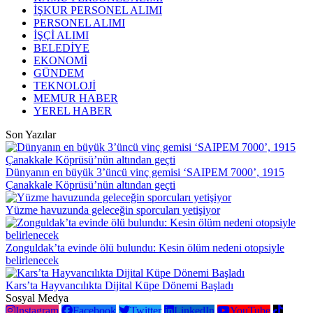
İŞKUR PERSONEL ALIMI
PERSONEL ALIMI
İŞÇİ ALIMI
BELEDİYE
EKONOMİ
GÜNDEM
TEKNOLOJİ
MEMUR HABER
YEREL HABER
Son Yazılar
Dünyanın en büyük 3’üncü vinç gemisi ‘SAIPEM 7000’, 1915
Çanakkale Köprüsü’nün altından geçti
Yüzme havuzunda geleceğin sporcuları yetişiyor
Zonguldak’ta evinde ölü bulundu: Kesin ölüm nedeni otopsiyle
belirlenecek
Kars’ta Hayvancılıkta Dijital Küpe Dönemi Başladı
Sosyal Medya
Instagram
Facebook
Twitter
LinkedIn
YouTube