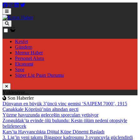
Keşfet
Gündem
Memur Haber
Personel Alımı
Ekonomi
Spor
Süper Lig Puan Durumu
Yükleniyor...
Son Haberler
Dünyanın en büyük 3’üncü vinç gemisi ‘SAIPEM 7000’, 1915
Çanakkale Köprüsü’nün altından geçti
Yüzme havuzunda geleceğin sporcuları yetişiyor
Zonguldak’ta evinde ölü bulundu: Kesin ölüm nedeni otopsiyle
belirlenecek
Kars’ta Hayvancılıkta Dijital Küpe Dönemi Başladı
3. Lig’in yeni takımı Bigaspor kadrosunu 3 oyuncuyla güçlendirdi