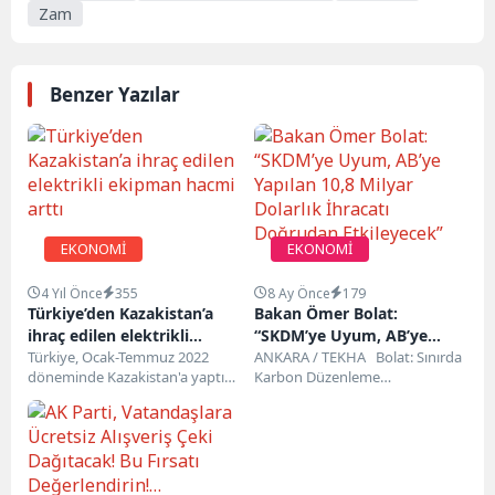
Zam
Benzer Yazılar
EKONOMİ
EKONOMİ
4 Yıl Önce
355
8 Ay Önce
179
Türkiye’den Kazakistan’a
Bakan Ömer Bolat:
ihraç edilen elektrikli
“SKDM’ye Uyum, AB’ye
ekipman hacmi arttı
Türkiye, Ocak-Temmuz 2022
Yapılan 10,8 Milyar Dolarlık
ANKARA / TEKHA Bolat: Sınırda
döneminde Kazakistan'a yaptığı
Karbon Düzenleme
İhracatı Doğrudan
elektrikli ekipman ihracatını
Mekanizması 1 Ocak 2026’da
Etkileyecek”
geçen yılın aynı dönemine göre
Uygulanmaya Başlayacak
yüzde...
Ticaret...