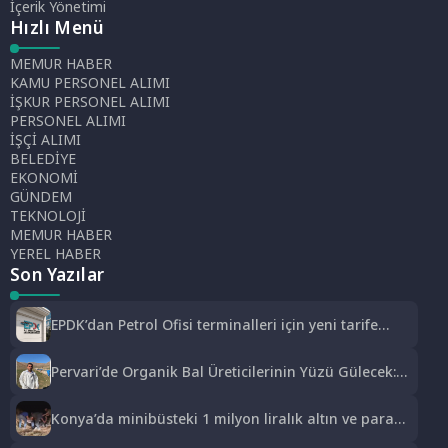
İçerik Yönetimi
Hızlı Menü
MEMUR HABER
KAMU PERSONEL ALIMI
İŞKUR PERSONEL ALIMI
PERSONEL ALIMI
İŞÇİ ALIMI
BELEDİYE
EKONOMİ
GÜNDEM
TEKNOLOJİ
MEMUR HABER
YEREL HABER
Son Yazılar
EPDK’dan Petrol Ofisi terminalleri için yeni tarife
kararı
Pervari’de Organik Bal Üreticilerinin Yüzü Gülecek:
Bu Yıl Rekolte İyi Seviyede Bekleniyor
Konya’da minibüsteki 1 milyon liralık altın ve parayı
çalan 5 şüpheli 3 ilde yakalandı