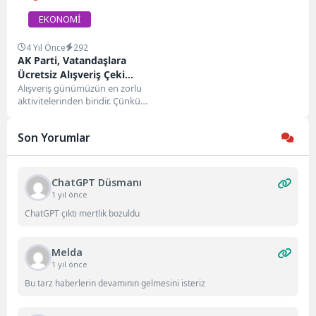
EKONOMİ
4 Yıl Önce
292
AK Parti, Vatandaşlara
Ücretsiz Alışveriş Çeki
Dağıtacak! Bu Fırsatı
Alışveriş günümüzün en zorlu
aktivitelerinden biridir. Çünkü
Değerlendirin!…
alışverişe gidelim demek
neredeyse en uygun 500
Son Yorumlar
liraydı....
ChatGPT Düsmanı
1 yıl önce
ChatGPT çıktı mertlik bozuldu
Melda
1 yıl önce
Bu tarz haberlerin devamının gelmesini isteriz