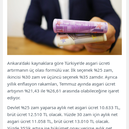
Ankara’daki kaynaklara göre Türkiye’de asgari ücreti
artırmanın üç olası formülü var. İlk seçenek %25 zam,
ikincisi %30 zam ve üçüncü seçenek %35 zamdır. Ayrıca
yıllık enflasyon rakamları, Temmuz ayında asgari ücret
artışının %21,43 ile %26,61 arasında olabileceğine işaret
ediyor.
Devlet %25 zam yaparsa aylık net asgari ücret 10.633 TL,
brüt ücret 12.510 TL olacak. Yüzde 30 zam için aylık net
asgari ücret 11.058 TL, brüt ücret 13.010 TL olacak.
Yüzde 35’lik artışa ise hükümet onay verirse aylık net