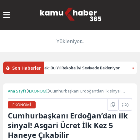
Yükleniyor...
Son Haberler
icilerinin Yüzü Gülecek: Bu Yıl Rekolte İyi Seviyede Bekleniyor
Konya’
Ana Sayfa
EKONOMİ
Cumhurbaşkanı Erdoğan’dan ilk sinyal!
Asgari Ücret İlk Kez 5 Haneye Çıkabilir
EKONOMİ
0
Cumhurbaşkanı Erdoğan’dan ilk
sinyal! Asgari Ücret İlk Kez 5
Haneye Çıkabilir