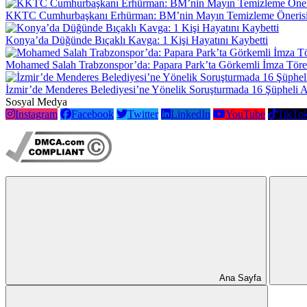
KKTC Cumhurbaşkanı Erhürman: BM’nin Mayın Temizleme Önerisi 
Konya’da Düğünde Bıçaklı Kavga: 1 Kişi Hayatını Kaybetti
Mohamed Salah Trabzonspor’da: Papara Park’ta Görkemli İmza Töre
İzmir’de Menderes Belediyesi’ne Yönelik Soruşturmada 16 Şüpheli 
Sosyal Medya
Instagram
Facebook
Twitter
LinkedIn
YouTube
TikTo
Ana Sayfa