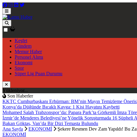
Keşfet
Gündem
Memur Haber
Personel Alımı
Ekonomi
Spor
Süper Lig Puan Durumu
Yükleniyor...
Son Haberler
KKTC Cumhurbaşkanı Erhürman: BM’nin Mayın Temizleme Önerisi 
Konya’da Düğünde Bıçaklı Kavga: 1 Kişi Hayatını Kaybetti
Mohamed Salah Trabzonspor’da: Papara Park’ta Görkemli İmza Töre
İzmir’de Menderes Belediyesi’ne Yönelik Soruşturmada 16 Şüpheli 
Bakan Göktaş, Van’da Bir Dizi Temasta Bulundu
Ana Sayfa
EKONOMİ
Şekere Resmen Dev Zam Yapıldı! Bu Zam
EKONOMİ