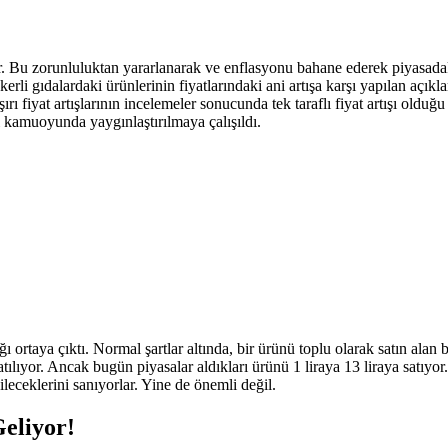
. Bu zorunluluktan yararlanarak ve enflasyonu bahane ederek piyasadaki 
erli gıdalardaki ürünlerinin fiyatlarındaki ani artışa karşı yapılan açı
 fiyat artışlarının incelemeler sonucunda tek taraflı fiyat artışı olduğ
ısı kamuoyunda yaygınlaştırılmaya çalışıldı.
ı ortaya çıktı. Normal şartlar altında, bir ürünü toplu olarak satın alan b
tılıyor. Ancak bugün piyasalar aldıkları ürünü 1 liraya 13 liraya satıy
ileceklerini sanıyorlar. Yine de önemli değil.
eliyor!