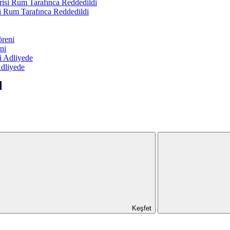
Rum Tarafınca Reddedildi
ni
Adliyede
k
Keşfet