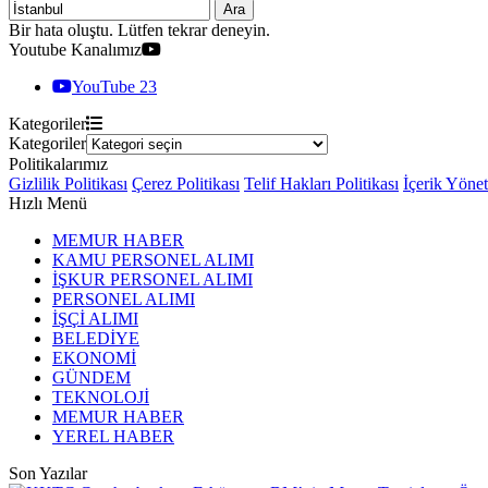
Ara
Bir hata oluştu. Lütfen tekrar deneyin.
Youtube Kanalımız
YouTube
23
Kategoriler
Kategoriler
Politikalarımız
Gizlilik Politikası
Çerez Politikası
Telif Hakları Politikası
İçerik Yöne
Hızlı Menü
MEMUR HABER
KAMU PERSONEL ALIMI
İŞKUR PERSONEL ALIMI
PERSONEL ALIMI
İŞÇİ ALIMI
BELEDİYE
EKONOMİ
GÜNDEM
TEKNOLOJİ
MEMUR HABER
YEREL HABER
Son Yazılar