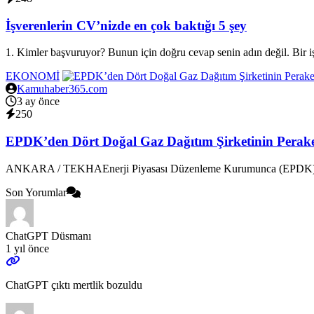
İşverenlerin CV’nizde en çok baktığı 5 şey
1. Kimler başvuruyor? Bunun için doğru cevap senin adın değil. Bir 
EKONOMİ
Kamuhaber365.com
3 ay önce
250
EPDK’den Dört Doğal Gaz Dağıtım Şirketinin Peraken
ANKARA / TEKHAEnerji Piyasası Düzenleme Kurumunca (EPDK), dört
Son Yorumlar
ChatGPT Düsmanı
1 yıl önce
ChatGPT çıktı mertlik bozuldu