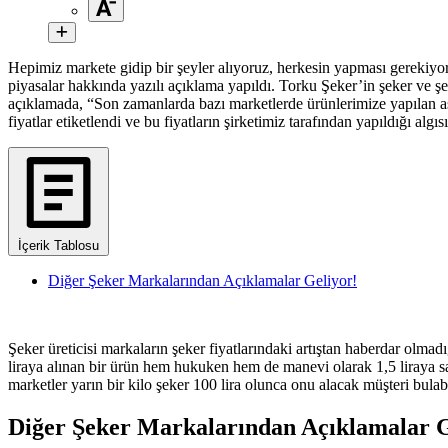
Hepimiz markete gidip bir şeyler alıyoruz, herkesin yapması gerekiyor
piyasalar hakkında yazılı açıklama yapıldı. Torku Şeker’in şeker ve şek
açıklamada, “Son zamanlarda bazı marketlerde ürünlerimize yapılan aşırı
fiyatlar etiketlendi ve bu fiyatların şirketimiz tarafından yapıldığı alg
İçerik Tablosu
Diğer Şeker Markalarından Açıklamalar Geliyor!
Şeker üreticisi markaların şeker fiyatlarındaki artıştan haberdar olmadığ
liraya alınan bir ürün hem hukuken hem de manevi olarak 1,5 liraya sa
marketler yarın bir kilo şeker 100 lira olunca onu alacak müşteri bulab
Diğer Şeker Markalarından Açıklamalar G