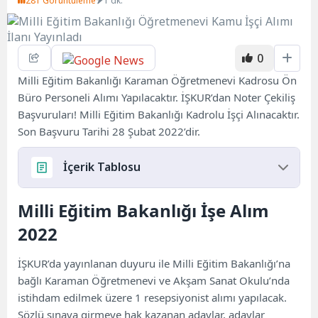
281 Görüntüleme
1 dk.
0
Milli Eğitim Bakanlığı Karaman Öğretmenevi Kadrosu Ön
Büro Personeli Alımı Yapılacaktır. İŞKUR’dan Noter Çekiliş
Başvuruları! Milli Eğitim Bakanlığı Kadrolu İşçi Alınacaktır.
Son Başvuru Tarihi 28 Şubat 2022’dir.
İçerik Tablosu
Milli Eğitim Bakanlığı İşe Alım
Milli Eğitim Bakanlığı İşe Alım 2022
MEB Karaman Öğretmenevi İşe Alım Başvuru
2022
Tarihleri
İŞKUR’da yayınlanan duyuru ile Milli Eğitim Bakanlığı’na
bağlı Karaman Öğretmenevi ve Akşam Sanat Okulu’nda
istihdam edilmek üzere 1 resepsiyonist alımı yapılacak.
Sözlü sınava girmeye hak kazanan adaylar, adaylar