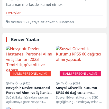
Karaman merkezde ikamet etmek.
Detaylar
Etiketler :
Bu yazıya ait etiket bulunamadı.
Benzer Yazılar
KAMU PERSONEL ALIMI
KAMU PERSONEL ALIMI
4 Yıl Önce
425
4 Yıl Önce
281
Nevşehir Devlet Hastanesi
Sosyal Güvenlik Kurumu
Personel Alımı ve İş İlanları
KPSS 60 dağıtıcı alımı
2022! Temizlik, güvenlik ve
Sağlık Bakanlığı'ndan yapılan
yapacak
Sosyal Güvenlik Kurumu SGK
açıklamaya göre Nevşehir
geçtiğimiz günlerde yayımladığı
dahası…
Devlet Hastanesi'ne 70 personel
ilan ile bünyesine KPSS 60