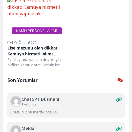
alınacak. İlanda kadrolu işçi
puanla dağıtıcı alımı
olarak...
yapacağını...
KAMU PERSONEL ALIMI
4 Yıl Önce
221
Lise mezunu olan dikkat:
Kamuya hizmetli alımı
yapılacak
Eylül ayında yapılan duyuruyla
birlikte kamu görevlilerinin işe
alınacağı resmen duyuruldu. TSE
personel alım ilanı...
Son Yorumlar
ChatGPT Düsmanı
1 yıl önce
ChatGPT çıktı mertlik bozuldu
Melda