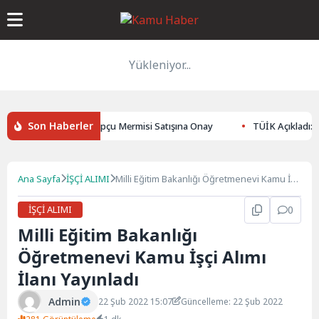
Yükleniyor...
Son Haberler
70 Milyon Dolarlık Topçu Mermisi Satışına Onay
TÜİK Açıkladı: Ar-G
Ana Sayfa
İŞÇİ ALIMI
Milli Eğitim Bakanlığı Öğretmenevi Kamu İşçi
Alımı İlanı Yayınladı
İŞÇİ ALIMI
0
Milli Eğitim Bakanlığı
Öğretmenevi Kamu İşçi Alımı
İlanı Yayınladı
Admin
22 Şub 2022 15:07
Güncelleme: 22 Şub 2022