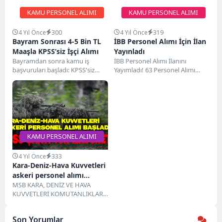
KAMU PERSONEL ALIMI
KAMU PERSONEL ALIMI
4 Yıl Önce
300
4 Yıl Önce
319
Bayram Sonrası 4-5 Bin TL
İBB Personel Alımı İçin İlan
Maaşla KPSS’siz İşçi Alımı
Yayınladı
Bayramdan sonra kamu iş
İBB Personel Alımı İlanını
başvuruları başladı: KPSS'siz
Yayımladı! 63 Personel Alımı
personel 5-6 bin TL maaşla
Yapılacak. İŞKUR'un resmi
alınacak. Türkiye İş...
internet sitesinde yayınlanan
personel...
KAMU PERSONEL ALIMI
4 Yıl Önce
333
Kara-Deniz-Hava Kuvvetleri
askeri personel alımı
başladı! KPSS’siz ilköğretim
MSB KARA, DENİZ VE HAVA
KUVVETLERİ KOMUTANLIKLARI
mezunu
2022 YILI (2022/3 DÖNEM)
SÖZLEŞMELİ ER TEMİNİ Kimler...
Son Yorumlar