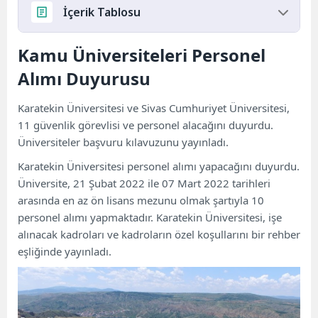
İçerik Tablosu
Kamu Üniversiteleri Personel
Kamu Üniversiteleri Personel Alımı Duyurusu
İşte Karatekin Üniversitesi’nin işe alacağı
Alımı Duyurusu
pozisyonlar;
Sivas Cumhuriyet Üniversitesi Personel Alımı
Karatekin Üniversitesi ve Sivas Cumhuriyet Üniversitesi,
İçin Gerekli Başvuru Koşulları
11 güvenlik görevlisi ve personel alacağını duyurdu.
Üniversiteler başvuru kılavuzunu yayınladı.
Karatekin Üniversitesi personel alımı yapacağını duyurdu.
Üniversite, 21 Şubat 2022 ile 07 Mart 2022 tarihleri ​​
arasında en az ön lisans mezunu olmak şartıyla 10
personel alımı yapmaktadır. Karatekin Üniversitesi, işe
alınacak kadroları ve kadroların özel koşullarını bir rehber
eşliğinde yayınladı.