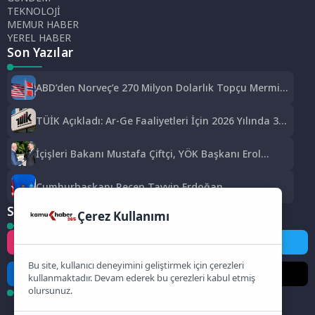
TEKNOLOJİ
MEMUR HABER
YEREL HABER
Son Yazılar
ABD’den Norveç’e 270 Milyon Dolarlık Topçu Mermisi
Satışına Onay
TÜİK Açıkladı: Ar-Ge Faaliyetleri İçin 2026 Yılında 308
Milyar Lira Tahsis Edildi
İçişleri Bakanı Mustafa Çiftçi, YÖK Başkanı Erol
Özvar’ı Ziyaret Etti
Cumhurbaşkanı Recep Tayyip Erdoğan
Başkanlığında Toplanan AK Parti MKYK’da Gündem
Sosyal Medya
“Terörsüz Türkiye” Süreci Oldu
Çerez Kullanımı
Instagram
Facebook
Twitter
Bu site, kullanıcı deneyimini geliştirmek için çerezleri
LinkedIn
YouTube
TikTok
kullanmaktadır. Devam ederek bu çerezleri kabul etmiş
olursunuz.