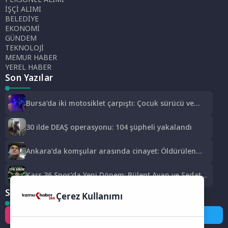
İŞÇİ ALIMI
BELEDİYE
EKONOMİ
GÜNDEM
TEKNOLOJİ
MEMUR HABER
YEREL HABER
Son Yazılar
Bursa’da iki motosiklet çarpıştı: Çocuk sürücü ve
yolcu yaralandı
30 ilde DEAŞ operasyonu: 104 şüpheli yakalandı
Ankara’da komşular arasında cinayet: Öldürülen
apartman yöneticisi son yolculuğuna uğurlandı
Kars 36 Spor’da Yeni Dönem: Bülent Ayan ve Sedat
Aslan Göreve Başladı
Sosyal Medya
Çerez Kullanımı
Instagram
Facebook
Twitter