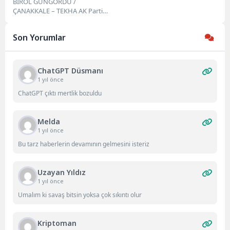
Projesi Hız Kazandı
BİROL GÜNGÖRDÜ /
ÇANAKKALE – TEKHA AK Parti
Çanakkale Milletvekili Ayhan
Gider, AK Parti İl...
Son Yorumlar
ChatGPT Düsmanı
1 yıl önce
ChatGPT çıktı mertlik bozuldu
Melda
1 yıl önce
Bu tarz haberlerin devamının gelmesini isteriz
Uzayan Yıldız
1 yıl önce
Umalım ki savaş bitsin yoksa çok sıkıntı olur
Kriptoman