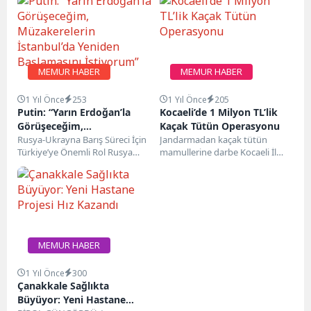
MEMUR HABER
MEMUR HABER
1 Yıl Önce
253
1 Yıl Önce
205
Putin: “Yarın Erdoğan’la
Kocaeli’de 1 Milyon TL’lik
Görüşeceğim,
Kaçak Tütün Operasyonu
Müzakerelerin İstanbul’da
Rusya-Ukrayna Barış Süreci İçin
Jandarmadan kaçak tütün
Türkiye’ye Önemli Rol Rusya
mamullerine darbe Kocaeli İl
Yeniden Başlamasını
Devlet Başkanı Vladimir Putin,
Jandarma Komutanlığı,
İstiyorum”
Türkiye’nin Rusya-Ukrayna
kaçakçılık suçlarıyla mücadele
müzakerelerindeki...
kapsamında önemli bir...
MEMUR HABER
1 Yıl Önce
300
Çanakkale Sağlıkta
Büyüyor: Yeni Hastane