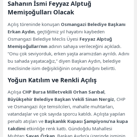
Sahanın İsmi Feyyaz Alptuğ
Memişoğulları Olacak
Açılış töreninde konuşan
Osmangazi Belediye Başkanı
Erkan Aydın
, geçtiğimiz yıl hayatını kaybeden
Osmangazi Belediye Meclis Üyesi
Feyyaz Alptuğ
Memişoğulları’nın
adının sahaya verileceğini açıkladı.
“Onu çok seviyorduk, erken yaşta aramızdan ayrıldı. Adını
bu sahada yaşatacağız,” diyen Başkan Aydın, belediye
meclisinde isim değişikliğinin onaylandığını belirtti.
Yoğun Katılım ve Renkli Açılış
Açılışa
CHP Bursa Milletvekili Orhan Sarıbal
,
Büyükşehir Belediye Başkan Vekili Sinan Nergiz
, CHP
ve Osmangazi ilçe temsilcileri, mahalle muhtarları,
vatandaşlar ve çok sayıda sporcu katıldı. Açılışta yapılan
penaltı atışları ve
Başkanlık Kupası Şampiyonu’na kupa
takdimi
etkinliğe renk kattı. Gündoğdu Mahallesi
Muhtarı
Savaş Özkan
, Başkan Aydın’a üzerinde isminin