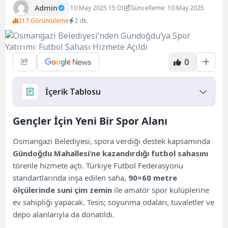
Admin
10 May 2025 15:01
Güncelleme: 10 May 2025
217 Görüntüleme
2 dk.
0
İçerik Tablosu
Gençler İçin Yeni Bir Spor Alanı
Gençler İçin Yeni Bir Spor Alanı
Sahanın İsmi Feyyaz Alptuğ Memişoğulları
Osmangazi Belediyesi, spora verdiği destek kapsamında
Olacak
Gündoğdu Mahallesi’ne kazandırdığı futbol sahasını
Yoğun Katılım ve Renkli Açılış
törenle hizmete açtı. Türkiye Futbol Federasyonu
1 Yılda 19 Açılış, 8 Temel Atma
standartlarında inşa edilen saha,
90×60 metre
Zirai Don Vurgusu: İncir Afet Kapsamına
ölçülerinde suni çim zemin
ile amatör spor kulüplerine
Alınmalı
ev sahipliği yapacak. Tesis; soyunma odaları, tuvaletler ve
depo alanlarıyla da donatıldı.