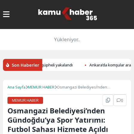
Yükleniyor...
Son Haberler
EAŞ operasyonu: 104 şüpheli yakalandı
Ankara’da komşular arasında
Ana Sayfa
MEMUR HABER
Osmangazi Belediyesi’nden
Gündoğdu’ya Spor Yatırımı: Futbol
Sahası Hizmete Açıldı
MEMUR HABER
0
Osmangazi Belediyesi’nden
Gündoğdu’ya Spor Yatırımı:
Futbol Sahası Hizmete Açıldı