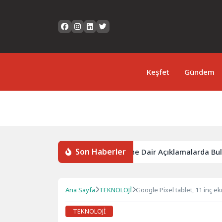
Keşfet
Gündem
Son Haberler
zcüsü Müslim Sarı MYK Gündemine Dair Açıklamalarda Bulundu:
Ana Sayfa
TEKNOLOJİ
Google Pixel tablet, 11 inç e
TEKNOLOJİ