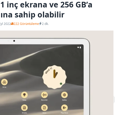
11 inç ekrana ve 256 GB’a
na sahip olabilir
Eyl 2022
222 Görüntüleme
2 dk.