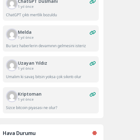
ChatGPT Düsmanı
1 yıl önce
ChatGPT çıktı mertlik bozuldu
Melda
1 yıl önce
Bu tarz haberlerin devamının gelmesini isteriz
Uzayan Yıldız
1 yıl önce
Umalım ki savaş bitsin yoksa çok sıkıntı olur
Kriptoman
1 yıl önce
Sizce bitcoin piyasası ne olur?
Hava Durumu