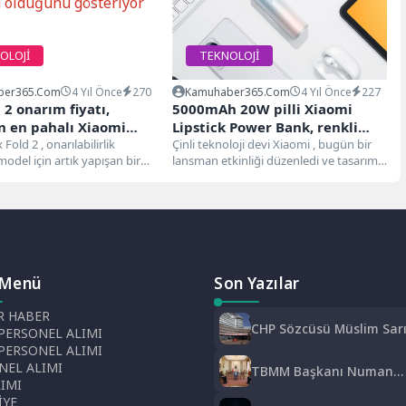
OLOJİ
TEKNOLOJİ
ber365.com
4 Yıl Önce
270
Kamuhaber365.com
4 Yıl Önce
227
 2 onarım fiyatı,
5000mAh 20W pilli Xiaomi
n en pahalı Xiaomi
Lipstick Power Bank, renkli
u olduğunu gösteriyor
Fold 2 , onarılabilirlik
tasarımı piyasaya sürüldü
Çinli teknoloji devi Xiaomi , bugün bir
odel için artık yapışan bir
lansman etkinliği düzenledi ve tasarım
rünen gelişmiş bir...
tarzlarını göz önünde bulundurarak
kadınları...
 Menü
Son Yazılar
 HABER
CHP Sözcüsü Müslim Sar
PERSONEL ALIMI
MYK Gündemine Dair
 PERSONEL ALIMI
Açıklamalarda Bulundu: 8
NEL ALIMI
TBMM Başkanı Numan
Başkanlığına Atama Yapı
LIMI
Kurtulmuş, Saadet Partis
İYE
Genel Başkanı Mahmut