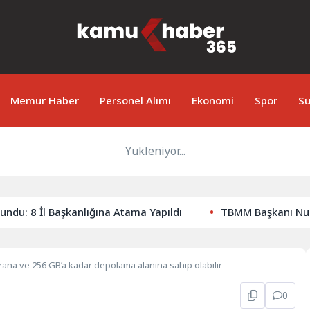
Memur Haber
Personel Alımı
Ekonomi
Spor
Sü
Yükleniyor...
 8 İl Başkanlığına Atama Yapıldı
TBMM Başkanı Numan K
krana ve 256 GB’a kadar depolama alanına sahip olabilir
0