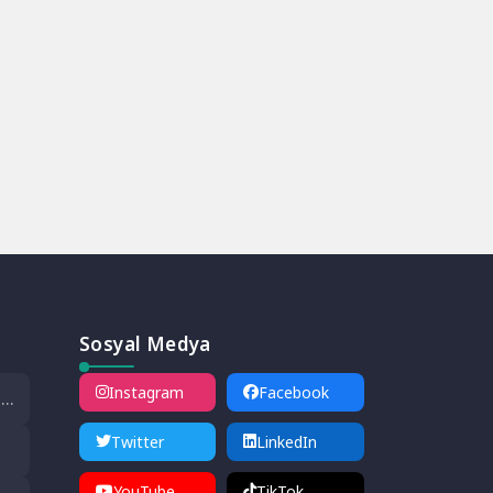
Sosyal Medya
Instagram
Facebook
ı
 İl
Twitter
LinkedIn
ldı
i
YouTube
TikTok