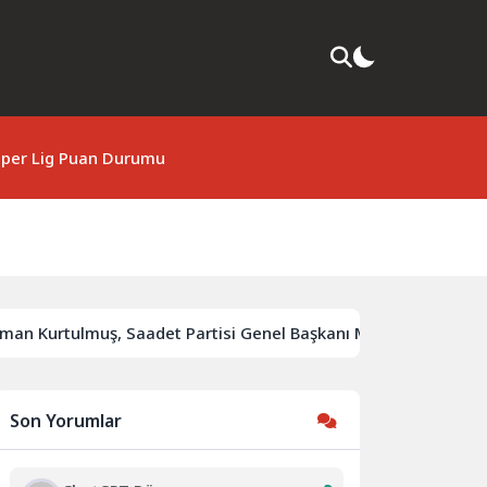
per Lig Puan Durumu
urtulmuş, Saadet Partisi Genel Başkanı Mahmut Arıkan’ı Kabu
Son Yorumlar