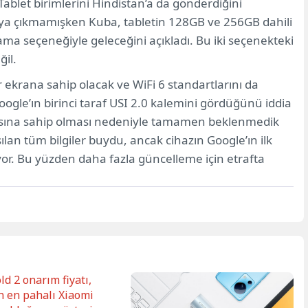
Tablet birimlerini Hindistan’a da gönderdiğini
taya çıkmamışken Kuba, tabletin 128GB ve 256GB dahili
a seçeneğiyle geleceğini açıkladı. Bu iki seçenekteki
ğil.
ir ekrana sahip olacak ve WiFi 6 standartlarını da
Google’ın birinci taraf USI 2.0 kalemini gördüğünü iddia
fikasına sahip olması nedeniyle tamamen beklenmedik
aşılan tüm bilgiler buydu, ancak cihazın Google’ın ilk
ıyor. Bu yüzden daha fazla güncelleme için etrafta