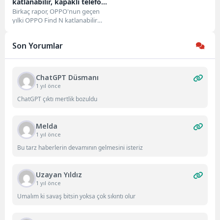
katlanabilir, kapaklı telefon
üretim aşamasına girdi,
Birkaç rapor, OPPO'nun geçen
yılki OPPO Find N katlanabilir
renk çeşitleri açıklandı
telefonunun halefi bir sürümü
üzerinde çalıştığını...
Son Yorumlar
ChatGPT Düsmanı
1 yıl önce
ChatGPT çıktı mertlik bozuldu
Melda
1 yıl önce
Bu tarz haberlerin devamının gelmesini isteriz
Uzayan Yıldız
1 yıl önce
Umalım ki savaş bitsin yoksa çok sıkıntı olur