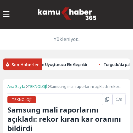
Yükleniyor...
Son Haberler
onu: 62 Kilo 900 Gram Uyuşturucu Ele Geçirildi
Turgutlu’da palet 
Ana Sayfa
TEKNOLOJİ
Samsung mali raporlarını açıkladı: rekor
kıran kar oranını bildirdi
TEKNOLOJİ
0
Samsung mali raporlarını
açıkladı: rekor kıran kar oranını
bildirdi