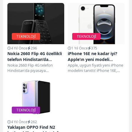
TEKNOLOJİ
TEKNOLOJİ
4 Yıl Önce
296
1 Yıl Önce
375
Nokia 2660 Flip 4G özellikli
iPhone 16E ne kadar iyi?
telefon Hindistan’da
Apple’ın yeni modeli
piyasaya sürüldü
Nokia 2660 Flip 4G telefon
fiyatına değer mi?
Apple, uygun fiyatlı yeni iPhone
Hindistan'da piyasaya
modelini tanıttı! iPhone 16E,
sürüldü. Özellikli flip telefon
hem tasarım hem de
geçen ay küresel pazarlarda
performans açısından...
görücüye çıktı. Bu...
TEKNOLOJİ
4 Yıl Önce
262
Yaklaşan OPPO Find N2