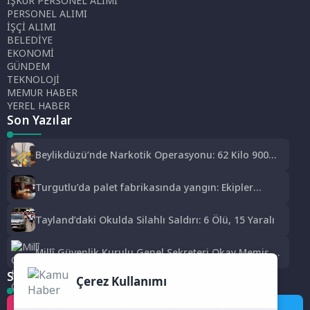
İŞKUR PERSONEL ALIMI
PERSONEL ALIMI
İŞÇİ ALIMI
BELEDİYE
EKONOMİ
GÜNDEM
TEKNOLOJİ
MEMUR HABER
YEREL HABER
Son Yazılar
Beylikdüzü’nde Narkotik Operasyonu: 62 Kilo 900
Gram Uyuşturucu Ele Geçirildi
Turgutlu’da palet fabrikasında yangın: Ekipler
müdahale etti
Tayland’daki Okulda Silahlı Saldırı: 6 Ölü, 15 Yaralı
Millî Güvenlik Kurulu Genel Sekreteri Okay Memiş,
Kars’ta
Sosyal Medya
Çerez Kullanımı
Instagram
Facebook
Twitter